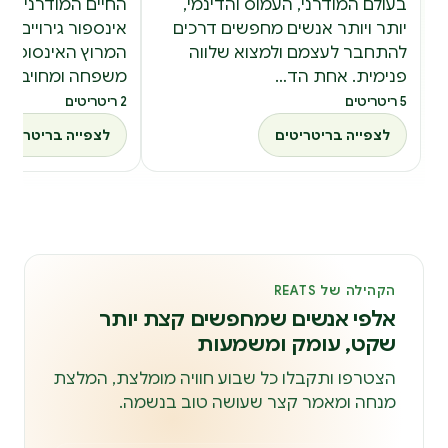
בעולם המודרני, העמוס והדינמי,
החיים המודרניים מ
יותר ויותר אנשים מחפשים דרכים
אינספור גירויים, ד
להתחבר לעצמם ולמצוא שלווה
המרוץ האינסופי ש
פנימית. אחת הד…
משפחה ומחויב…
5 ריטריטים
2 ריטריטים
לצפייה בריטריטים
לצפייה בריטריטים
הקהילה של REATS
אלפי אנשים שמחפשים קצת יותר
שקט, עומק ומשמעות
הצטרפו ותקבלו כל שבוע חוויה מומלצת, המלצת
מנחה ומאמר קצר שעושה טוב בנשמה.