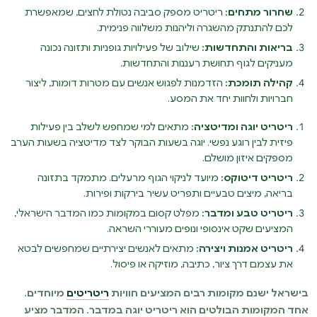
שחרור מתחים:
ריטריט מספק סביבה נטולת לחצים, שמאפשרת
לכם להתנתק מהשגרה וליהנות משלווה פנימית.
בריאות והתחדשות:
שילוב של פעילויות גופניות ותזונה נכונה
מעניקים לגוף תחושת רעננות והתחדשות.
קהילה תומכת:
הזדמנות לפגוש אנשים עם מטרות דומות, ליצור
חברויות ולחוות יחד את המסע.
ריטריט יוגה ומדיטציה:
מתאים למי שמחפש לשלב בין פעילות
פיזית לבין רוגע נפשי. יוגה בשעות הבוקר לצד מדיטציה בשעות הערב
מספקים איזון מושלם.
ריטריט דיטוקס:
מיועד לניקוי הגוף מרעלים. מתמקד בתזונה
בריאה, מיצים טבעיים ותפריט עשיר בירקות ופירות.
ריטריט טבע ומדבר:
מפלט קסום במקומות כמו המדבר הישראלי,
המציעים שקט אינסופי ונופים מעוררי השראה.
ריטריט אמנות ויצירה:
מתאים לאנשים יצירתיים שמחפשים לבטא
את עצמם דרך ציור, כתיבה, מוזיקה או פיסול.
בישראל ישנם מקומות רבים המציעים חוויות
ריטריטים
מיוחדים.
אחד המקומות הבולטים הוא ריטריט יוגה במדבר. המדבר מציע