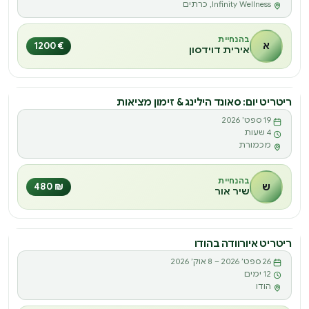
Infinity Wellness, כרתים
בהנחיית
א
€ 1200
אירית דוידסון
ריטריט יום: סאונד הילינג & זימון מציאות
ריטריט
19 ספט׳ 2026
ר
4 שעות
מכמורת
בהנחיית
ש
₪ 480
שיר אור
ריטריט איורוודה בהודו
ריטריט
26 ספט׳ 2026 – 8 אוק׳ 2026
ר
12 ימים
הודו