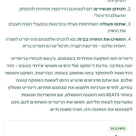
תפיקו יותר.
תנתקו מכשירים:
תנו לעצמכם הזדמנות אמיתית להתנתק
מהעולם הדיגיטלי.
שתפו פעולה:
השתתפות פעילה בסדנאות ובמעגלי השיח תעצים
את החוויה.
המשיכו את החוויה בבית:
נסו להכניס אלמנטים מהריטריט לשגרה
היומית שלכם – מדיטציה קצרה, תרגול יוגה או תפריט בריא.
ריטריט הוא השקעה אמיתית בעצמכם. בין אם תבחרו בריטריט
יוגה במדבר, סדנת דיטוקס מול הים או מפגש יצירתי בטבע – זוהי
הזדמנות להתמקד במה שחשוב באמת: הבריאות, השקט והאושר
שלכם. אם אתם מרגישים שהגיע הזמן לעשות הפסקה קטנה
בחיים, לחדש אנרגיות ולמצוא את עצמכם מחדש, ריטריט מומלץ
באתר REATS הוא המענה המושלם, עם אפשרויות מגוונות
ומעניינות לצאת אליהם. חפשו את הריטריט המתאים לכם, ותנו
לעצמכם את המתנה הזו, חוויה משנה חיים.
תשובות