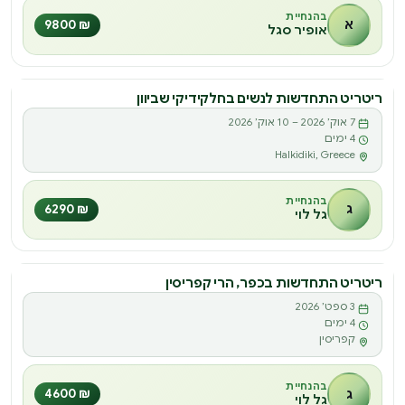
בהנחיית
א
₪ 9800
אופיר סגל
ריטריט התחדשות לנשים בחלקידיקי שביוון
ריטריט
7 אוק׳ 2026 – 10 אוק׳ 2026
ר
4 ימים
Halkidiki, Greece
בהנחיית
ג
₪ 6290
גל לוי
ריטריט התחדשות בכפר, הרי קפריסין
ריטריט
3 ספט׳ 2026
ר
4 ימים
קפריסין
בהנחיית
ג
₪ 4600
גל לוי