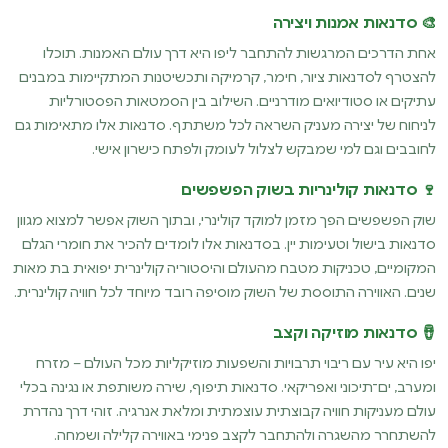
🎨 סדנאות אמנות ויצירה
אחת הדרכים המרגשות להתחבר ליפו היא דרך עולם האמנות. תוכלו
להצטרף לסדנאות ציור, חימר, קרמיקה ותכשיטנות המתקיימות במבנים
עתיקים או סטודיואים מודרניים. השילוב בין הסמטאות הפסטורליות
לניחוח של יצירה מעניק השראה לכל משתתף. סדנאות אלו מתאימות גם
לחובבים וגם למי שמבקש לצלול לעומק ולפתח כישרון אישי.
🍷 סדנאות קולינריות בשוק הפשפשים
שוק הפשפשים הפך מזמן למוקד קולינרי, ובתוך השוק אפשר למצוא מגוון
סדנאות בישול וטעימות יין. בסדנאות אלו לומדים להכיר את חומרי הגלם
המקומיים, טכניקות מטבח מהעולם והיסטוריה קולינרית יפואית בת מאות
שנים. האווירה התוססת של השוק מוסיפה רובד מיוחד לכל חוויה קולינרית.
🪘 סדנאות מוזיקה וקצב
יפו היא עיר עם ריבוי תרבויות והשפעות מוזיקליות מכל העולם – מזרח
ומערב, ים־תיכוני ואפריקאי. סדנאות תיפוף, שירה משותפת או נגינה בכלי
עולם מעניקות חוויה קבוצתית עוצמתית ומלאת אנרגיה. זוהי דרך נהדרת
להשתחרר מהשגרה ולהתחבר לקצב פנימי באווירה קלילה ושמחה.