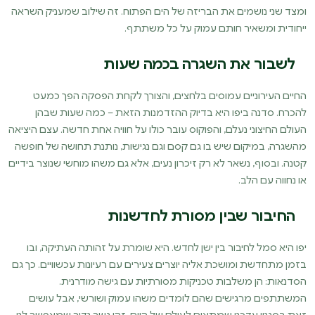
ומצד שני נושמים את הבריזה של הים הפתוח. זה שילוב שמעניק השראה
ייחודית ומשאיר חותם עמוק על כל משתתף.
לשבור את השגרה בכמה שעות
החיים העירוניים עמוסים בלחצים, והצורך לקחת הפסקה הפך כמעט
להכרח. סדנה ביפו היא בדיוק ההזדמנות הזאת – כמה שעות שבהן
העולם החיצוני נעלם, והפוקוס עובר כולו על חוויה אחת חדשה. עצם היציאה
מהשגרה, במיקום שיש בו גם קסם וגם נגישות, נותנת תחושה של חופשה
קטנה. ובסוף, נשאר לא רק זיכרון נעים, אלא גם משהו מוחשי שנוצר בידיים
או נחווה עם הלב.
החיבור שבין מסורת לחדשנות
יפו היא סמל לחיבור בין ישן לחדש. היא שומרת על זהותה העתיקה, ובו
בזמן מתחדשת ומושכת אליה יוצרים צעירים עם רעיונות עכשוויים. כך גם
הסדנאות: הן משלבות טכניקות מסורתיות עם גישה מודרנית.
המשתתפים מרגישים שהם לומדים משהו עמוק ושורשי, אבל עושים