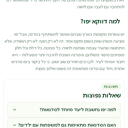
זאת בסגנון עדכני שמתאים לעולם של היום. זהו גשר נדיר שמאפשר לנו
להתחבר גם לעבר וגם להווה.
למה דווקא יפו?
יש עשרות מקומות בארץ שבהם אפשר להשתתף בסדנה, אבל יפו
מציעה משהו שאין בשום מקום אחר. זה לא רק הנוף, לא רק האווירה, אלא
התחושה שהעיר עצמה שותפה לחוויה. כל סמטה, כל דלת וכל חלון
מוסיפים סיפור משלהם, והסדנה הופכת להרבה יותר מפעילות – היא
חיבור אמיתי לעיר. לכן רבים חוזרים שוב ושוב, כי כל ביקור ביפו מרגיש
אחרת, ויחד עם סדנה מותאמת זה פשוט שילוב מנצח.
תשובות
שאלות נפוצות
למה יפו נחשבת ליעד מיוחד לסדנאות?
האם הסדנאות מתאימות גם למשפחות עם ילדים?