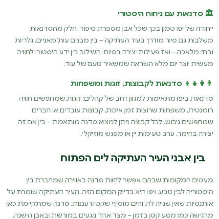
🏛️ סדנאות עם ניחוח היסטורי
ייחודה של יפו טמון בכך שכל אבן מספרת סיפור. חלק מהסדנאות
משלבות גם סיור מודרך בעיר העתיקה – בין מבנים עות’מאניים, גלריות
ובתי מלאכה – ואז פעילות יצירה בסיום. השילוב בין ידע היסטורי לחוויה
מעשית יוצר יום מלא השראה שמשאיר טעם של עוד.
👨‍👩‍👧‍👦 סדנאות לקבוצות, זוגות ומשפחות
סדנאות ביפו מתאימות למגוון רחב של קהלים: זוגות שמחפשים חוויה
רומנטית, משפחות שרוצות זמן איכות, קבוצות עובדים או חברים
שמחפשים גיבוש. לכל קבוצה ניתן למצוא סדנה מותאמת – בין אם זה
יצירה בחימר, ערב טעימות יין או מפגש מוזיקלי.
בין אבני העיר העתיקה לים הפתוח
מעטים המקומות שבהם אפשר לחוות סדנה באווירה שמחברת בין
היסטוריה לבין טבע, ויפו היא בדיוק המקום הזה. העיר העתיקה שומרת על
אותנטיות שאין שנייה לה, והים מוסיף שקט ורעננות. סדנה שמתקיימת כאן
מרגישה כמו מסע קטן בזמן – מצד אחד נוגעים במורשת ובאבן הישנה,