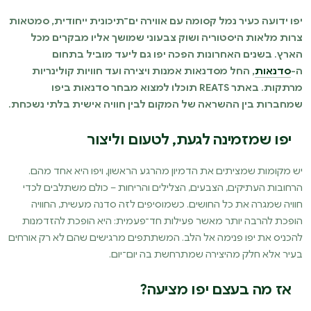
יפו ידועה כעיר נמל קסומה עם אווירה ים־תיכונית ייחודית, סמטאות
צרות מלאות היסטוריה ושוק צבעוני שמושך אליו מבקרים מכל
הארץ. בשנים האחרונות הפכה יפו גם ליעד מוביל בתחום
ה-
סדנאות
, החל מסדנאות אמנות ויצירה ועד חוויות קולינריות
מרתקות. באתר REATS תוכלו למצוא מבחר סדנאות ביפו
שמחברות בין ההשראה של המקום לבין חוויה אישית בלתי נשכחת.
יפו שמזמינה לגעת, לטעום וליצור
יש מקומות שמציתים את הדמיון מהרגע הראשון, ויפו היא אחד מהם.
הרחובות העתיקים, הצבעים, הצלילים והריחות – כולם משתלבים לכדי
חוויה שמגרה את כל החושים. כשמוסיפים לזה סדנה מעשית, החוויה
הופכת להרבה יותר מאשר פעילות חד־פעמית: היא הופכת להזדמנות
להכניס את יפו פנימה אל הלב. המשתתפים מרגישים שהם לא רק אורחים
בעיר אלא חלק מהיצירה שמתרחשת בה יום־יום.
אז מה בעצם יפו מציעה?