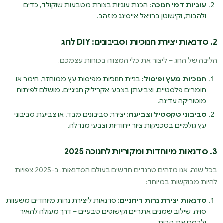
עוגיות דמי חנוכה:
הכנת עוגיות בצורת מטבעות שוקולד, כדים
ולהבות, וקישוטן ברויאל אייסינג מוזהב.
2. סדנאות יצירת חנוכיות וסביבונים: DIY לחג
הליבה של החג – ליצור את כלי המצווה בכוחות עצמכם.
חנוכיות מעץ ופיסול:
בניית חנוכיות מפיסות עץ ממוחזר, חימר או
חומרים פלסטיים, וצביעתן בצבעי אקריליק חגיגיים. מושלם לפיתוח
מוטוריקה עדינה.
סביבוני טקסטיל וצביעה:
יצירת סביבונים מבד, או צביעת סביבוני
עץ גולמיים בטכניקות ציור ייחודיות וצבעי מנדלה.
3. סדנאות מיוחדות ומקוריות לחנוכה 2025
בכל שנה, אנו מזהים טרנדים חדשים בעולם הסדנאות. ב-2025 צפויות
להיות מבוקשות במיוחד:
סדנאות יצירת נרות ריחניים:
סדנאות ליצירת נרות מיוחדים משעוות
סויה, שילוב שמנים אתריים וקישוטים טבעיים – דרך מעולה להאיר
ולבסם את הבית.