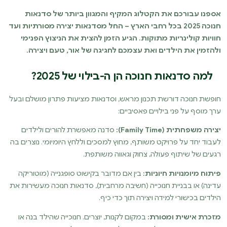
אספנו עבורכם את הקטלוג המקיף והמגוון ביותר של סדנאות
חנוכה 2025 בכל רחבי הארץ – החל מסדנאות יצירה מסורתיות ועד
חוויות קולינריות מתוקות. הגיע הזמן להצית את הניצוץ הפנימי
ולהזמין את הילדים ואת עצמכם לחגיגה של אור, טעם ויצירה.
למה סדנאות חנוכה הן ה-בילוי של 2025?
חופשת חנוכה דורשת תכנון מראש, וסדנאות מציעות פתרון מושלם ובעל
ערך מוסף על פני בילויים פאסיביים:
יצירה משפחתית (Family Time):
סדנה מאפשרת להורים ולילדים
לעבוד יחד על פרויקט משותף, מחוץ למסכים וללחץ היומיומי. נוצרים בה
רגעים של שיתוף פעולה, צחוק וגאווה משותפת.
פיתוח מיומנויות חיוניות:
בין אם מדובר בקישוט סופגנייה (מוטוריקה
עדינה) או בבניית חנוכייה (חשיבה מרחבית), סדנאות חנוכה מעשירות את
הילדים בכישורי למידה ויצירה תוך כדי כיף.
מזכרת אישית ומסורת:
במקום לקנות, יוצרים. חנוכייה שהילד בנה או