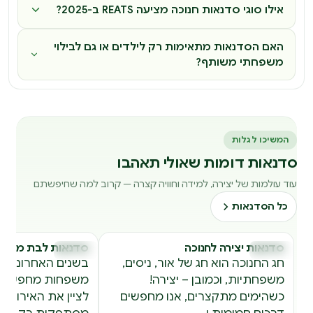
אילו סוגי סדנאות חנוכה מציעה REATS ב-2025?
האם הסדנאות מתאימות רק לילדים או גם לבילוי
משפחתי משותף?
המשיכו לגלות
סדנאות דומות שאולי תאהבו
עוד עולמות של יצירה, למידה וחוויה קצרה — קרוב למה שחיפשתם
כל הסדנאות
סדנאות יצירה לחנוכה
סדנאות לבת מצווה
סדנאות
סדנאות
ס
ס
חג החנוכה הוא חג של אור, ניסים,
בשנים האחרונות יו
משפחתיות, וכמובן – יצירה!
משפחות מחפשות ד
כשהימים מתקצרים, אנו מחפשים
לציין את האירוע ה