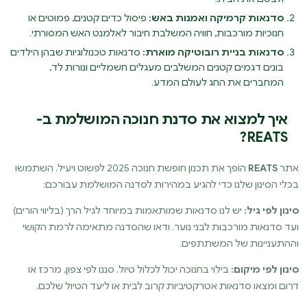
סדנאות קרמיקה ואמנות באש:
פיסול כדים קטנים, פמוטים או
חנוכיות מורכבות, חוויה המשלבת חיבור לאלמנט האש המסורתי.
סדנאות בניית רובוטיקה מוארת:
סדנאות טכנולוגיות שבהן הילדים
בונים דגמים קטנים המשלבים מעגלים חשמליים ונורות לד,
המחברים את החג לעולם המדע.
איך למצוא את סדנת חנוכה המושלמת ב-
REATS?
אתר
REATS
הופך את תכנון חופשת חנוכה 2025 לפשוט ויעיל. השתמשו
בכלי הסינון שלנו כדי להגיע במהירות לסדנה המושלמת עבורכם:
סינון לפי גיל:
יש לנו סדנאות שמותאמות במיוחד לגיל הרך (בליווי הורים)
ועד סדנאות מורכבות לבני נוער. ודאו שהסדנה מתאימה לרמת הקושי
וההתעניינות של המשתתפים.
סינון לפי מיקום:
בילוי בחנוכה יכול לכלול טיול. סננו לפי צפון, מרכז או
דרום ומצאו סדנאות אטרקטיביות קרוב לבית או ליעד הטיול שלכם.