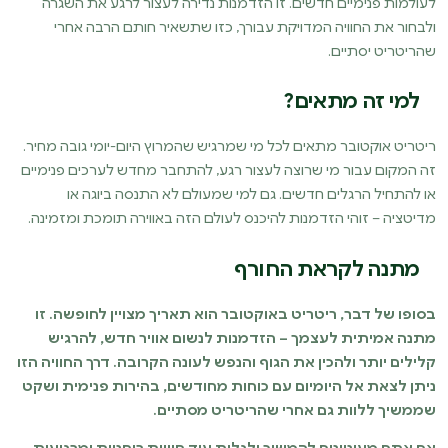
לעולמות פנימיים חדשים. זו הזדמנות נדירה לעצור לרגע את השגרה
ולבחור את החוויה המדויקת עבורך, כזו שתשאיר חותם הרבה אחרי
שהריטריט יסתיים.
למי זה מתאים?
ריטריט אוקטובר מתאים לכל מי שמרגיש שהמרוץ היום-יומי גובה מחיר.
זה המקום עבור מי שרוצה לעצור רגע, להתחבר מחדש לערכים פנימיים
או להתחיל הרגלים חדשים. גם למי שמעולם לא התנסה ביוגה או
מדיטציה – זוהי הזדמנות להיכנס לעולם הזה באווירה תומכת ומזמינה.
מתנה לקראת החורף
בסופו של דבר, ריטריט באוקטובר הוא תאריך מצויין לחופשה. זו
מתנה אמיתית לעצמך – הזדמנות לנשום אוויר חדש, להרגיש
קלילים יותר ולהכין את הגוף והנפש לעונה הקרובה. דרך החוויה הזו
ניתן לצאת אל היומיום עם כוחות מחודשים, בהירות פנימית ושקט
שממשיך ללוות גם אחרי שהריטריט מסתיים.