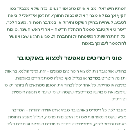
הסתיו הישראלי מביא איתו מזג אוויר נעים, כזה שלא מכביד כמו
הקיץ אך גם לא מצריך את שכבות החורף. זה זמן אידיאלי ליציאה
לטבע, לשהייה בחיק השקט והירוק או במדבר הפתוח. מעבר לכך,
ריטריט אוקטובר מסמל התחלה חדשה – אחרי ראש השנה, סוכות
וכל ההתרחשות המשפחתית והחברתית, מגיע הרגע שבו אפשר
להתמסר לעצמך באמת.
סוגי ריטריטים שאפשר למצוא באוקטובר
בחודש אוקטובר ניתן למצוא ריטריטים מגוונים – יוגה, מיינדפולנס, בריאות
ותזונה,
ריטריט במדבר
או בגליל, ואף כאלה שמתמקדים באומנות,
כתיבה או מוזיקה. כל אחד יכול לבחור את הסגנון שמתאים לו ביותר: יש מי
שימצא את מבוקשו במדיטציה שקטה ויש מי שיעדיף תנועה חופשית
ויצירתית.
מעבר לכך, כל ריטריט באוקטובר מביא איתו אווירה ייחודית – המדבר
מציע שקט אינסופי ונוף שמזמין התבוננות פנימה, הגליל מעניק תחושת
רעננות וחיבור לירוק, וריטריטים יצירתיים מעוררים השראה ופותחים דלת