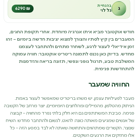
בהנחיית
ג
₪ 6290
גל לוי
חודש אוקטובר מביא איתו אנרגיה מיוחדת. אחרי תקופת החגים,
המעברים בין קיץ לסתיו והצורך למצוא יציבות חדשה ביומיום – זהו
זמן אידיאלי לעצור לרגע, לשחרר מתחים ולהתחבר לעצמנו
מחדש. בדיוק כאן נכנס לתמונה ריטריט אוקטובר: חוויה עמוקה
המשלבת טבע, תרגול גופני ונפשי, תזונה בריאה והזדמנות
להתחדשות פנימית.
החוויה שמעבר
מעבר לפעילויות עצמן, יש משהו בריטריט שמאפשר לעצור באמת.
הניתוק מהטלפון, מהמיילים ומהלחצים היומיומיים, יוצר מרחב של הקשבה
פנימה. סביבת המשתתפים גם היא חלק בלתי נפרד מהחוויה – קבוצה
של אנשים שמגיעים מאותה כוונה: להאט, לנשום ולהתחבר מחדש. השיח
שנוצר, הקשרים שמתהווים והתחושה שאתה לא לבד במסע הזה – כל
אלו מחזקים את הרגעים השקטים.