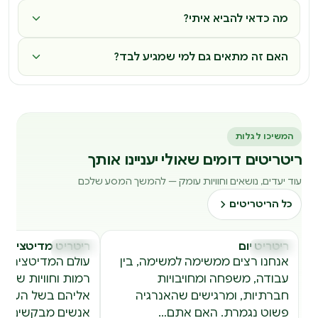
מה כדאי להביא איתי?
האם זה מתאים גם למי שמגיע לבד?
המשיכו לגלות
ריטריטים דומים שאולי יעניינו אותך
עוד יעדים, נושאים וחוויות עומק — להמשך המסע שלכם
כל הריטריטים
ריטריט יום
ריטריט מדיטציה ל
ריטריטים
ריטריטים
ר
ר
אנחנו רצים ממשימה למשימה, בין
עולם המדיטציה מ
עבודה, משפחה ומחויבויות
רמות וחוויות של 
חברתיות, ומרגישים שהאנרגיה
אליהם בשל העובדה
פשוט נגמרת. האם אתם…
אנשים מבקשים ל