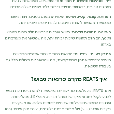
זיהוי מנהיגות וכישרונות חבויים:
סדנאות גיבוש מאפשרות לזהות
מנהיגים טבעיים, כישרונות חדשים ויכולות בלתי צפויות אצל העובדים.
הפחתת קונפליקטים ושיפור האווירה:
מפגש בסביבה נינוחה ושונה
מהמשרד מאפשר להפחית חיכוכים ולבנות יחסים חיוביים יותר.
העצמה ותחושת שייכות:
כאשר עובדים מרגישים חלק מצוות מגובש
ותומך, הם חווים תחושת שייכות גבוהה יותר, מה שמשפר את מעורבותם
בארגון.
פתרון בעיות ויצירתיות:
סדנאות רבות מציבות אתגרים הדורשים
חשיבה יצירתית ופתרון בעיות קבוצתי, מה שמשפר את היכולות הללו גם
בעבודה השוטפת.
איך REATS מקדם סדנאות גיבוש?
אתר REATS הוא פלטפורמה ייעודית המאפשרת למארגני סדנאות גיבוש
להגיע לקהל רחב וממוקד של מנהלי חברות, מנהלי HR, מנהלי רווחה
וארגונים המחפשים פעילויות איכותיות לצוותים שלהם. אנו משקיעים
בקידום אורגני (SEO) של מילות מפתח רלוונטיות, יצירת תוכן איכותי (כמו