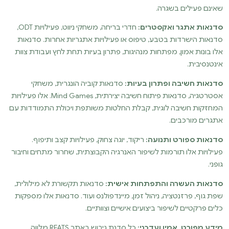
שאינם פעילים בשגרה.
סדנאות אתגר ואקסטרים:
חדרי בריחה, משחקי ניווט, פעילויות ODT,
סדנאות הישרדות בטבע, טיפוס או פעילויות אתגריות אחרות. סדנאות
אלו בונות אמון, מפתחות מנהיגות, פתרון בעיות תחת לחץ ועבודת צוות
אינטנסיבית.
סדנאות חשיבה ופתרון בעיות:
סדנאות קוביה הונגרית, משחקי
אסטרטגיה, סדנאות פיתוח חשיבה יצירתית, Mind Games. אלו פעילויות
המחזקות חשיבה לוגית, קבלת החלטות משותפת ויכולת התמודדות עם
אתגרים מורכבים.
סדנאות ספורט ותנועה:
ריקוד, יוגה צחוק, פעילויות קצב ותיפוף.
פעילויות אלו תורמות לשיפור האנרגיה הקבוצתית, שחרור מתחים וחיבור
גופני.
סדנאות העשרה והתפתחות אישית:
סדנאות תקשורת לא מילולית,
שפת גוף, פרזנטציה, ניהול זמן, מיינדפולנס ועוד. סדנאות אלו מספקות
כלים פרקטיים לשיפור ביצועים אישיים וצוותיים.
מידע מפורט, אמין ועדכני:
כל סדנת גיבוש באתר REATS מלווה