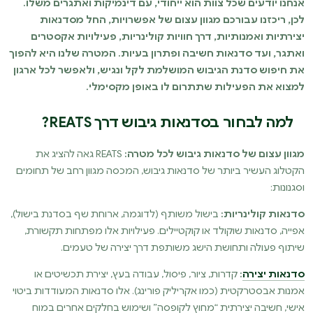
אנחנו יודעים שכל צוות הוא ייחודי, עם דינמיקות ואתגרים משלו.
לכן, ריכזנו עבורכם מגוון עצום של אפשרויות, החל מסדנאות
יצירתיות ואמנותיות, דרך חוויות קולינריות, פעילויות אקסטרים
ואתגר, ועד סדנאות חשיבה ופתרון בעיות. המטרה שלנו היא להפוך
את חיפוש סדנת הגיבוש המושלמת לקל ונגיש, ולאפשר לכל ארגון
למצוא את הפעילות שתתרום לו באופן מקסימלי.
למה לבחור בסדנאות גיבוש דרך REATS?
מגוון עצום של סדנאות גיבוש לכל מטרה:
REATS גאה להציג את
הקטלוג העשיר ביותר של סדנאות גיבוש, המכסה מגוון רחב של תחומים
וסגנונות:
סדנאות קולינריות:
בישול משותף (לדוגמה, ארוחת שף בסדנת בישול),
אפייה, סדנאות שוקולד או קוקטיילים. פעילויות אלו מפתחות תקשורת,
שיתוף פעולה ותחושת הישג משותפת דרך יצירה של טעמים.
סדנאות יצירה
:
קדרות, ציור, פיסול, עבודה בעץ, יצירת תכשיטים או
אמנות אבסטרקטית (כמו אקריליק פורינג). אלו סדנאות המעודדות ביטוי
אישי, חשיבה יצירתית “מחוץ לקופסה” ושימוש בחלקים אחרים במוח