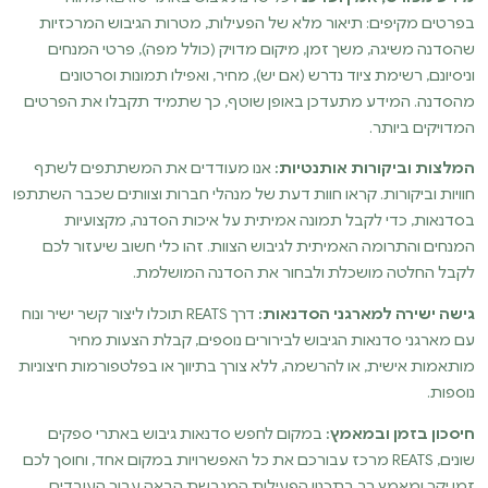
בפרטים מקיפים: תיאור מלא של הפעילות, מטרות הגיבוש המרכזיות
שהסדנה משיגה, משך זמן, מיקום מדויק (כולל מפה), פרטי המנחים
וניסיונם, רשימת ציוד נדרש (אם יש), מחיר, ואפילו תמונות וסרטונים
מהסדנה. המידע מתעדכן באופן שוטף, כך שתמיד תקבלו את הפרטים
המדויקים ביותר.
המלצות וביקורות אותנטיות:
אנו מעודדים את המשתתפים לשתף
חוויות וביקורות. קראו חוות דעת של מנהלי חברות וצוותים שכבר השתתפו
בסדנאות, כדי לקבל תמונה אמיתית על איכות הסדנה, מקצועיות
המנחים והתרומה האמיתית לגיבוש הצוות. זהו כלי חשוב שיעזור לכם
לקבל החלטה מושכלת ולבחור את הסדנה המושלמת.
גישה ישירה למארגני הסדנאות:
דרך REATS תוכלו ליצור קשר ישיר ונוח
עם מארגני סדנאות הגיבוש לבירורים נוספים, קבלת הצעות מחיר
מותאמות אישית, או להרשמה, ללא צורך בתיווך או בפלטפורמות חיצוניות
נוספות.
חיסכון בזמן ובמאמץ:
במקום לחפש סדנאות גיבוש באתרי ספקים
שונים, REATS מרכז עבורכם את כל האפשרויות במקום אחד, וחוסך לכם
זמן יקר ומאמץ רב בתכנון הפעילות המגבשת הבאה עבור העובדים