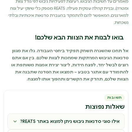
מאמרים על חשיבות הגיבוש, רעיונות לפעילויות גיבוש לפי גודל צוות
ומטרה), ובניית קהילה עסקית פעילה. REATS מספק כלי שיווקי יעיל ונוח
למארגנים, המאפשר להם להתמקד בהעברת סדנאות איכותיות ובלתי
נשכחות.
בואו לבנות את הצוות הבא שלכם!
אל תחכו שהשגרה תשחק תפקיד ביחסי העבודה. גלו את מגוון
סדנאות הגיבוש המרתקות שמחכות לצוות שלכם. בין אם אתם
רוצים לבשל יחד, לפצח חידות, ליצור יצירת אמנות משותפת או
להתמודד עם אתגר בטבע – תמצאו את הסדנה שתבנה את
הצוות שלכם, תהדק את הקשרים ותהפוך אותו למנצח.
תשובות
שאלות נפוצות
אילו סוגי סדנאות גיבוש ניתן למצוא באתר REATS?