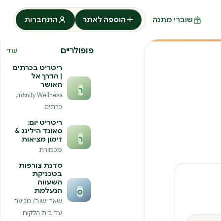
שוברי מתנה
הוספה לאתר
התחברות
פופולריים
עוד
ריטריט בכרתים
| הדרך אל
האושר
ר
Infinity Wellness,
כרתים
ריטריט יום:
סאונד הילינג &
ר
זימון מציאות
מכמורת
סדנת צורפות
בטכניקת
השעווה
הנעלמת
ס
שאר ישוב/ מגיעה
עד בית הלקוח