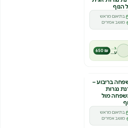
 הנוף
בתיאום מראש
מושב אמירים
בהנחיית
₪ 650
ענת חצבני
נה
חה בריבוע –
ת נגרות
שפחה מול
ף
בתיאום מראש
מושב אמירים