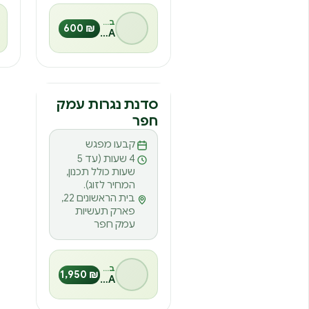
בהנחיית
₪ 600
MESA
סדנה
סדנת נגרות עמק
חפר
ס
קבעו מפגש
4 שעות (עד 5
שעות כולל תכנון,
המחיר לזוג).
בית הראשונים 22,
פארק תעשיות
עמק חפר
בהנחיית
₪ 1,950
MESA