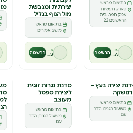
ס
ס
ד
בתיאום מראש
יצירתית ומגבשת
מול
פארק תעשיות
מול הנוף בגליל
עמק חפר, בית
הראשונים 22
בתיאום מראש
מושב אמירים
בהנחיית
בהנחיית
הרשמה
הרשמה
MESA
ענת חצבני
דנה
סדנה
סד
נת יצירה בעץ –
סדנת נגרות זוגית
משפ
רנושקה
ליצירת ספסל
סדנ
ס
ס
מ
מעוצב
למ
בתיאום מראש
הנו
משעול הגנים, הדר
בתיאום מראש
עם
משעול הגנים, הדר
עם