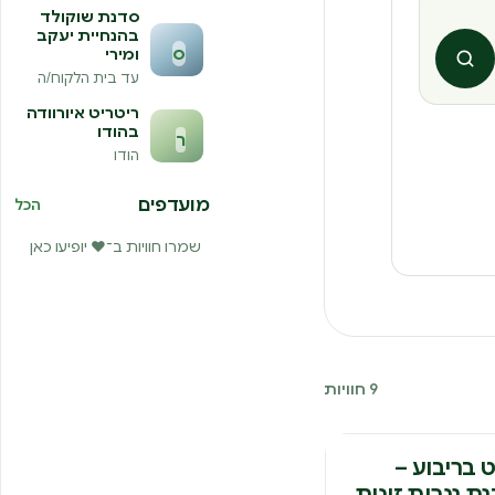
סדנת שוקולד
בהנחיית יעקב
ס
ומירי
חיפוש
עד בית הלקוח/ה
ריטריט איורוודה
בהודו
ר
הודו
מועדפים
הכל
שמרו חוויות ב־❤️ יופיעו כאן
9 חוויות
נה
ט בריבוע –
ת נגרות זוגית