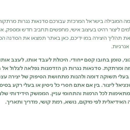
ם ל-REATS, הפלטפורמה המובילה בישראל המרכזת עבורכם סדנאות נגרות מ
מים ליצור רהיט בעיצוב אישי, מחפשים תחביב חדש ומספק, או 
את תהליך היצירה במו ידיכם, כאן באתר תמצאו את הסדנה ה
נרגיות.
וני, טומן בחובו קסם ייחודי. היכולת לעבד אותו, לעצב אותו 
 ומרתקת. סדנאות נגרות הן הזדמנות נפלאה לצלול אל ה
אל ליצור. בין אם אתם חסרי כל ניסיון או בעלי רקע בסיס
מתאימות לכל הרמות והתחומי עניין. הממשק הידידותי של
ידיאלית לפי מיקום, נושא, רמת קושי, מדריך ותאריך.