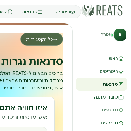
ריטריטים
סדנאות
המגז
R
אורח
כל הקטגוריות
→
סדנאות נגרות
ראשי
ריטריטים
ברוכים 
מרתקות ומעוררות השראה שיש 
סדנאות
אישי, מחפשים תחביב חדש ומס
שוברי מתנה
איזו חוויה את
מבצעים
אלפי סדנאות וריטריטים
מומלצים