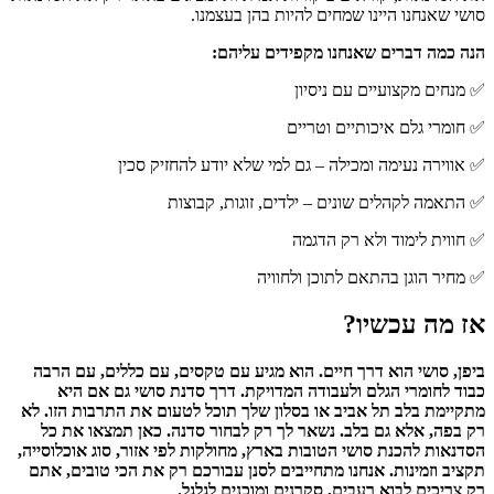
סושי שאנחנו היינו שמחים להיות בהן בעצמנו.
הנה כמה דברים שאנחנו מקפידים עליהם:
✅ מנחים מקצועיים עם ניסיון
✅ חומרי גלם איכותיים וטריים
✅ אווירה נעימה ומכילה – גם למי שלא יודע להחזיק סכין
✅ התאמה לקהלים שונים – ילדים, זוגות, קבוצות
✅ חווית לימוד ולא רק הדגמה
✅ מחיר הוגן בהתאם לתוכן ולחוויה
אז מה עכשיו?
ביפן, סושי הוא דרך חיים. הוא מגיע עם טקסים, עם כללים, עם הרבה
כבוד לחומרי הגלם ולעבודה המדויקת. דרך סדנת סושי גם אם היא
מתקיימת בלב תל אביב או בסלון שלך תוכל לטעום את התרבות הזו. לא
רק בפה, אלא גם בלב. נשאר לך רק לבחור סדנה. כאן תמצאו את כל
הסדנאות להכנת סושי הטובות בארץ, מחולקות לפי אזור, סוג אוכלוסייה,
תקציב וזמינות. אנחנו מתחייבים לסנן עבורכם רק את הכי טובים, אתם
רק צריכים לבוא רעבים, סקרנים ומוכנים לגלגל.