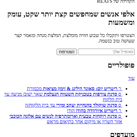
הקהילה של REATS
אלפי אנשים שמחפשים קצת יותר שקט, עומק
ומשמעות
הצטרפו ותקבלו כל שבוע חוויה מומלצת, המלצת מנחה ומאמר קצר
שעושה טוב בנשמה.
הצטרפות
פופולריים
עוד
ר
ריטריט יום: סאונד הילינג & זימון מציאות
מכמורת
ס
סדנת צורפות בטכניקת השעווה הנעלמת
שאר ישוב/ מגיעה עד
בית הלקוח
ס
סדנת שוקולד בהנחיית יעקב ומירי
עד בית הלקוח/ה
ר
ריטריט איורוודה בהודו
הודו
ס
סדנת רוקחות טבעית וארומתרפיה לנשים עם אלונה הכוכבי
אזור השרון או מיקום אחר בתיאום מראש
מועדפים