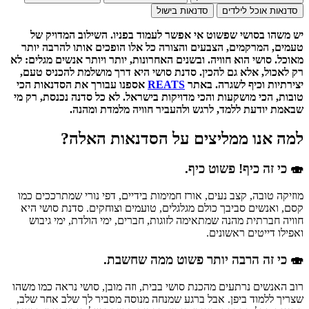
סדנאות אוכל לילדים
סדנאות בישול
יש משהו בסושי שפשוט אי אפשר לעמוד בפניו. השילוב המדויק של
טעמים, המרקמים, הצבעים והצורה כל אלו הופכים אותו להרבה יותר
מאוכל. סושי הוא חוויה. ובשנים האחרונות, יותר ויותר אנשים מגלים: לא
רק לאכול, אלא גם להכין. סדנת סושי היא דרך מושלמת להכניס טעם,
יצירתיות וכיף לשגרה. באתר
REATS
אספנו עבורך את הסדנאות הכי
טובות, הכי מושקעות והכי מדויקות בישראל. לא כל סדנה נכנסת, רק מי
שבאמת יודעת ללמד, לרגש ולהעביר חוויה מלמדת ומהנה.
למה אנו ממליצים על הסדנאות האלה?
🍣 כי זה כיף! פשוט כיף.
מוזיקה טובה, קצב נעים, אורז חמימות בידיים, דפי נורי שמתרככים כמו
קסם, ואנשים סביבך כולם מגלגלים, טועמים וצוחקים. סדנת סושי היא
חוויה חברתית מהנה שמתאימה לזוגות, חברים, ימי הולדת, ימי גיבוש
ואפילו דייטים ראשונים.
🍣 כי זה הרבה יותר פשוט ממה שחשבת.
רוב האנשים נרתעים מהכנת סושי בבית, וזה מובן, סושי נראה כמו משהו
שצריך ללמוד ביפן. אבל ברגע שמנחה מנוסה מסביר לך שלב אחר שלב,