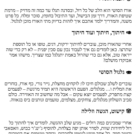
אורז הסושי הוא הלב של כל רול, ובסדנה תגלו עד כמה זה מדויק – מרמת
שטיפת האורז, דרך זמן הבישול, ועד התיבול בחומץ, סוכר ומלח. כל פרט
משנה, והמדריך ילמד אתכם איך לזהות בדיוק מתי האורז מוכן לגלגול.
🥑 חיתוך, חיתוך ועוד חיתוך
אחרי שהאורז מוכן, עוברים לחיתוך ירקות, דגים, טופו או כל תוספת
שתרצו. כאן לומדים גם איך לעבוד נכון עם סכין יפנית – לא רק כדי שזה
ייראה טוב, אלא גם כדי שהרול באמת יתגלגל כמו שצריך. מישהו אמר
אבוקדו מושלם?
🍣 גלגול הסושי
עוברים לשלב שכולם חיכו לו: לוקחים מחצלת, נייר נורי, כף אורז, בוחרים
את המלית ו… מגלגלים. הפעם הראשונה היא תמיד מרגשת – לפעמים
קצת מתפרק, לפעמים יוצא עקום – אבל מה שחשוב זה האווירה. כולם
סביב השולחן מגלגלים, צוחקים, מצלמים, טועמים ונותנים ביס בגאווה.
🌸 קישוט, הגשה וזלילה
אחרי שמכינים כמה רולים – מגיע שלב ההגשה. לומדים איך לחתוך כל
רול ליחידות שוות, לסדר אותן יפה בצלחת, להוסיף ג’ינג’ר כבוש, וואסאבי
ורוטב סויה. כל אחד מגיש לעצמו ולחברים, וביחד טועמים את היצירות