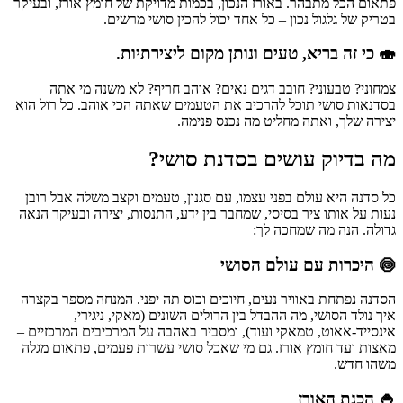
פתאום הכל מתבהר. באורז הנכון, בכמות מדויקת של חומץ אורז, ובעיקר
בטריק של גלגול נכון – כל אחד יכול להכין סושי מרשים.
🍣 כי זה בריא, טעים ונותן מקום ליצירתיות.
צמחוני? טבעוני? חובב דגים נאים? אוהב חריף? לא משנה מי אתה
בסדנאות סושי תוכל להרכיב את הטעמים שאתה הכי אוהב. כל רול הוא
יצירה שלך, ואתה מחליט מה נכנס פנימה.
מה בדיוק עושים בסדנת סושי?
כל סדנה היא עולם בפני עצמו, עם סגנון, טעמים וקצב משלה אבל רובן
נעות על אותו ציר בסיסי, שמחבר בין ידע, התנסות, יצירה ובעיקר הנאה
גדולה. הנה מה שמחכה לך:
🍥 היכרות עם עולם הסושי
הסדנה נפתחת באוויר נעים, חיוכים וכוס תה יפני. המנחה מספר בקצרה
איך נולד הסושי, מה ההבדל בין הרולים השונים (מאקי, ניגירי,
אינסייד-אאוט, טמאקי ועוד), ומסביר באהבה על המרכיבים המרכזיים –
מאצות ועד חומץ אורז. גם מי שאכל סושי עשרות פעמים, פתאום מגלה
משהו חדש.
🍚 הכנת האורז