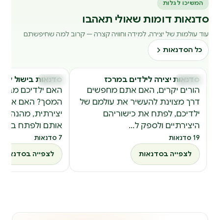
המשיכו לגלות
סדנאות דומות שאולי תאהבו
עוד עולמות של יצירה, למידה וחוויה קצרה — קרוב למה שחיפשתם
כל הסדנאות
סדנאות יצירה לילדים במרכז
סדנאות בישול ליל
סדנאות
סדנאות
ס
ס
הורים יקרים, האם אתם מחפשים
האם ילדיכם מבלים
דרך מצוינת להעשיר את עולמם של
המסך? האם אתם 
ילדיכם, לפתח את כישוריהם
יצירתית, מהנה ו
היצירתיים ולספק ל…
אותם ולפתח בהם 
19 סדנאות
7 סדנאות
לצפייה בסדנאות
לצפייה בסדנאות