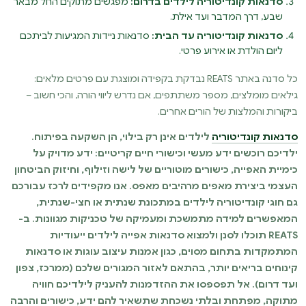
סדנאות קונדיטוריה לילדים בדרום:
מפגשים מתוקים החל מבאר
שבע, דרך המדבר ועד אילת.
סדנאות קונדיטוריה עד הבית:
סדנאות ניידות המגיעות לביתכם
ליום הולדת או אירוע פרטי.
כל סדנה באתר REATS נבדקת בקפידה ומוצגת עם פרטים מלאים:
גילאים מומלצים, מספר משתתפים, אם נדרש ליווי הורה, והכי חשוב –
ביקורות והמלצות של הורים אחרים.
סדנאות קונדיטוריה
לילדים אינן רק בילוי, הן השקעה בפיתוח.
ילדיכם רוכשים ידע מעשי וכישורי חיים קריטיים: ידע מדויק על
כימיית האפייה, כישורים מוטוריים של לישה וזילוף, וחיזוק הביטחון
העצמי ביצירת מאפים מרהיבים מאפס. אנו מקפידים לרכז עבורכם
גם חוגי קונדיטוריה לילדים במתכונת שנתית או חצי-שנתית,
המאפשרים למידה מתמשכת ומעמיקה של טכניקות מגוונות. ב-
REATS תוכלו לסנן ולמצוא סדנאות אפייה לילדים ייעודיות
המתמקדות בתחום מסוים, כגון אמנות עיצוב עוגות או סדנאות
קינוחים בריאים יותר, בהתאם לאזור המגורים שלכם (ממרכז, צפון
ועד דרום). אל תפספסו את ההזדמנות להעניק לילדיכם חוויה
מתוקה, מפתחת ובלתי נשכחת שתשאיר להם ידע, כישורים והרבה