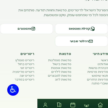
הפורטל הישראלי לריטריטים, סדנאות וחוויות תודעה. פותחים את
המפה לכל מי שמחפש עומק, שקט ומשמעות.
קהילת וואטסאפ
אינסטגרם
ניוזלטר שבועי
מידע חיוני
סדנאות
ריטריטים
ראשי
סדנאות מומלצות
ריטריט מומלץ
אודותינו
סדנאות בישול
ריטריט בחול
הצהרת נגישות
סדנאות אומנות
ריטריט זוגי
מדיניות פרטיות
סדנאות לילדים
ריטריט מדיטציה
תנאי שימוש
סדנאות למבוגרים
ריטריט יוגה
מדיניות החזרים
סדנאות לזוג
ריטריט במדבר
שוברי מתנה
© REATS 2026 · כל הזכויות שמורות. נבנה באהבה בתל אביב.