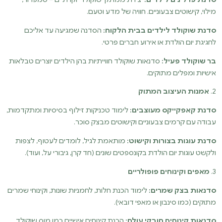
מילוי, קישוטים צבעוניים. חוויה של מדע וטעם.
סדנת שוקולד לילדים בבית הלקוח:
הסדנה שמגיעה עד אליכם
לחגיגת יום הולדת או אירוע חברים פרטי.
בר שוקולד פעיל:
סדנאות שוקולד חווייתיות בהן הילדים יוצרים טבלאות
אישיות ומפלים מתוקים.
2.
אמנות העיצוב המתוק
סדנת קאפקייקס מעוצבים:
לימוד טכניקות זילוף בסיסיות ומתקדמות,
עבודה עם קרמים צבעוניים וקישוטים מבצק סוכר.
סדנת עוגות בצורות וקישוט:
מותאמת לגיל, לומדים לעטוף, לצפות
ולקשט עוגות יום הולדת בקונספטים שונים (חד קרן, גיבורי על, ועוד).
3.
מאפים וקינוחים פופולריים
סדנאות בצק שמרים:
לימוד הכנת חלות, לחמניות שונות, וקינוחי שמרים
מתוקים (כמו סינבון או מאפי דובאי).
סדנאות קינוחים חובקי עולם:
הכנת קינוחים אישיים כמו מוס שוקולד,