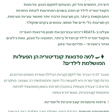
היצירה, החושים והדיוק, הגעתם למקום הנכון. סדנאות
הקונדיטוריה לילדים הפכו בשנים האחרונות לאחת החוויות
המבוקשות ביותר, והן מציעות הרבה יותר מאשר עוגיות טעימות.
הן מציעות כלי חיים של ממש, עטופים בקרם שוקולד.
אצלנו ב-REATS ריכזנו עבורכם את מגוון סדנאות האפייה
והקונדיטוריה לילדים הגדול ביותר, המכסה כל סגנון, טווח גילאים
ואזור גיאוגרפי – מדרום ועד צפון.
👩‍🍳 למה סדנאות קונדיטוריה הן הפעילות
המושלמת לילדים?
מעבר לכיף הברור של ליקוק קערות הבלילה ואפיית מאפים מרהיבים,
סדנת קונדיטוריה היא למעשה כלי חינוכי והתפתחותי רב עוצמה. מחקרים
מראים כי עבודה מעשית במטבח תורמת באופן משמעותי לפיתוח
מיומנויות קוגניטיביות, מוטוריות ורגשיות.
1.
פיתוח מיומנויות קוגניטיביות ולימודיות:
מתמטיקה מעשית:
מדידת קמח, שקילת סוכר וחלוקת בצק דורשים