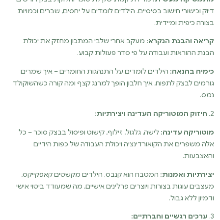
דיוק וכישורי חישוב בסיסיים. הילדים לומדים על יחסים, שברים וכמויות
בצורה כיפית ומיידית.
קריאה והבנת הנקרא:
מעקב אחרי שלבי המתכון מחזק את יכולת
הבנת ההוראות ועבודה על פי סדר פעולות קבוע.
כימיה בהנאה:
הילדים לומדים על התנהגות החומרים – איך שמרים
גורמים לבצק לתפוח, איך חלבון הופך למרנג קצף ומה קורה כשהשוקולד
נמס.
2.
חיזוק המוטוריקה העדינה ויצירתיות:
מוטוריקה עדינה:
לישה, גלגול, זילוף, קישוט ופיסול בבצק סוכר – כל
אלה משפרים את הקואורדינציה ויכולת העבודה של כפות הידיים
והאצבעות.
יצירתיות ואמנות:
המטבח הוא קנבס. הילדים מקשטים קאפקייקס,
מעצבים עוגות בצורות ויוצרים פרלינים אישיים, מה שמעודד ביטוי אישי
ודמיון ללא גבול.
3.
ערכים רגשיים וחברתיים: