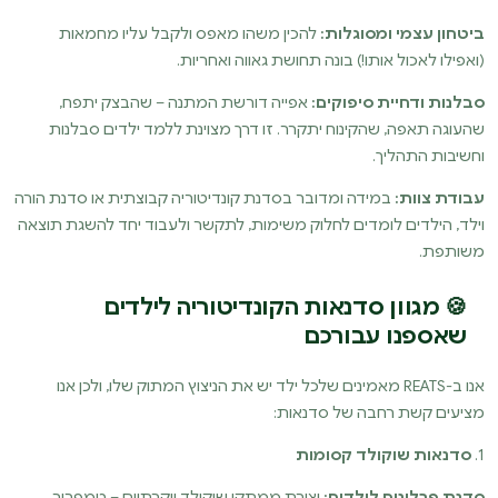
ביטחון עצמי ומסוגלות:
להכין משהו מאפס ולקבל עליו מחמאות
(ואפילו לאכול אותו!) בונה תחושת גאווה ואחריות.
סבלנות ודחיית סיפוקים:
אפייה דורשת המתנה – שהבצק יתפח,
שהעוגה תאפה, שהקינוח יתקרר. זו דרך מצוינת ללמד ילדים סבלנות
וחשיבות התהליך.
עבודת צוות:
במידה ומדובר בסדנת קונדיטוריה קבוצתית או סדנת הורה
וילד, הילדים לומדים לחלוק משימות, לתקשר ולעבוד יחד להשגת תוצאה
משותפת.
🍪 מגוון סדנאות הקונדיטוריה לילדים
שאספנו עבורכם
אנו ב-REATS מאמינים שלכל ילד יש את הניצוץ המתוק שלו, ולכן אנו
מציעים קשת רחבה של סדנאות:
1.
סדנאות שוקולד קסומות
סדנת פרלינים לילדים:
יצירת ממתקי שוקולד יוקרתיים – טמפרור,