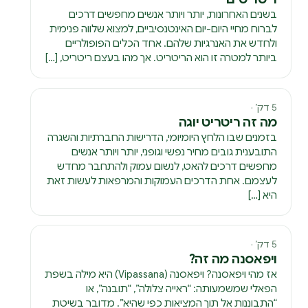
בשנים האחרונות, יותר ויותר אנשים מחפשים דרכים
לברוח מחיי היום-יום האינטנסיביים, למצוא שלווה פנימית
ולחדש את האנרגיות שלהם. אחד הכלים הפופולריים
ביותר למטרה זו הוא הריטריט. אך מהו בעצם ריטריט, […]
5 דק׳ ·
מה זה ריטריט יוגה
בזמנים שבו הלחץ היומיומי, הדרישות החברתיות והשגרה
התובענית גובים מחיר נפשי וגופני, יותר ויותר אנשים
מחפשים דרכים להאט, לנשום עמוק ולהתחבר מחדש
לעצמם. אחת הדרכים העמוקות והמרפאות לעשות זאת
היא […]
5 דק׳ ·
ויפאסנה מה זה?
אז מהי ויפאסנה? ויפאסנה (Vipassana) היא מילה בשפת
הפאלי שמשמעותה: “ראייה צלולה”, “תובנה”, או
“התבוננות אל תוך המציאות כפי שהיא”. מדובר בשיטת