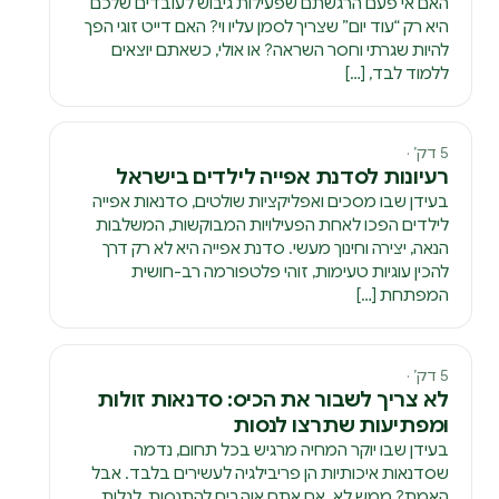
האם אי פעם הרגשתם שפעילות גיבוש לעובדים שלכם
היא רק “עוד יום” שצריך לסמן עליו וי? האם דייט זוגי הפך
להיות שגרתי וחסר השראה? או אולי, כשאתם יוצאים
ללמוד לבד, […]
5 דק׳ ·
רעיונות לסדנת אפייה לילדים בישראל
בעידן שבו מסכים ואפליקציות שולטים, סדנאות אפייה
לילדים הפכו לאחת הפעילויות המבוקשות, המשלבות
הנאה, יצירה וחינוך מעשי. סדנת אפייה היא לא רק דרך
להכין עוגיות טעימות, זוהי פלטפורמה רב-חושית
המפתחת […]
5 דק׳ ·
לא צריך לשבור את הכיס: סדנאות זולות
ומפתיעות שתרצו לנסות
בעידן שבו יוקר המחיה מרגיש בכל תחום, נדמה
שסדנאות איכותיות הן פריבילגיה לעשירים בלבד. אבל
האמת? ממש לא. אם אתם אוהבים להתנסות, לגלות