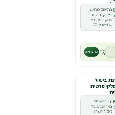
בתיאום מראש
פארק תעשיות
עמק חפר, בית
הראשונים 22
בהנחיית
הרשמה
MESA
נה
ת בישול
לקי פרטית
ית
קבעו מפגש
באר שבע ועד
לאזור השרון