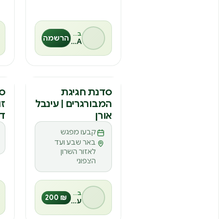
בהנחיית
הרשמה
MESA
סדנה
ס
סדנת חגיגת
סד
המבורגרים | עינבל
זו
ס
אורן
די
קבעו מפגש
באר שבע ועד
לאזור השרון
הצפוני
בהנחיית
₪ 200
עינבל אורן