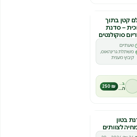
נה
ם קטן בתוך
כית – סדנת
יום סוקולנטים
שעתיים
משתלת גרינהאוס,
קיבוץ מענית
בהנחיית
₪ 250
הילה גלים
נה
ת בטון
חיה לצוותים
26 יולי 2026 – 29