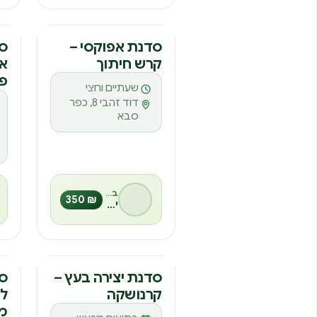
סדנה
ס
סדנת אפוקסי –
סד
קרש חיתוך
אח
ס
פו
שעתיים וחצי
דוד זהבי 8, כפר
סבא
בהנחיית
₪ 350
יפעת רותם
סדנה
ס
סדנת יצירה בעץ –
סד
קרנושקה
לי
ס
מ
בתיאום מראש