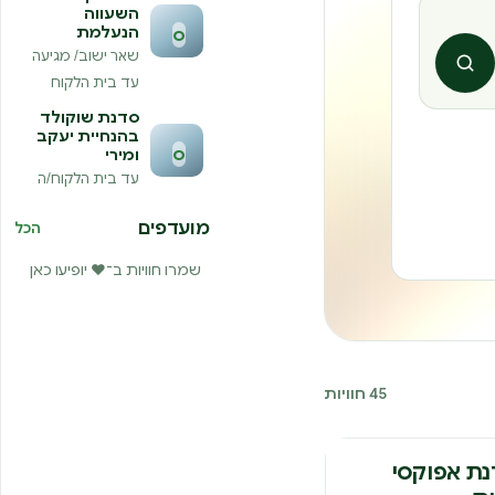
השעווה
הנעלמת
ס
שאר ישוב/ מגיעה
חיפוש
עד בית הלקוח
סדנת שוקולד
בהנחיית יעקב
ס
ומירי
עד בית הלקוח/ה
מועדפים
הכל
שמרו חוויות ב־❤️ יופיעו כאן
45 חוויות
נה
ת אפוקסי
ית