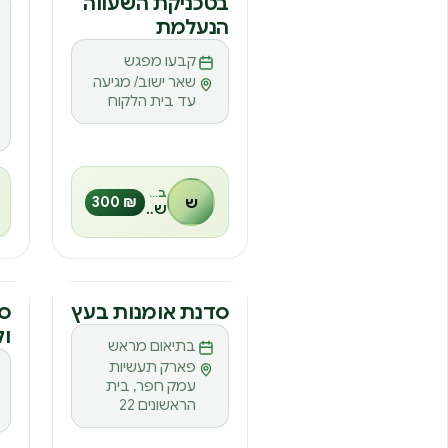
ס
הנעלמת
קבעו מפגש
שאר ישוב/ מגיעה
עד בית הלקוח
בהנחיית
ש
₪ 300
שחר גל
סדנה
ס
סדנת אומנות בעץ
סד
וק
ס
בתיאום מראש
פארק תעשיות
עמק חפר, בית
הראשונים 22