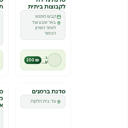
לקבוצות ביתית
ת
ס
קבעו מפגש
באר שבע ועד
לאזור השרון
הצפוני
בהנחיית
₪ 200
עינבל אורן
סדנה
ס
סדנת ברמנים
ס
מצ
ס
עד בית הלקוח
אי