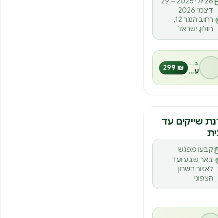
דצמ׳ 2026
רחוב הנגר 12,
חולון, ישראל
בהנחיית
₪ 299
עופר חסון
נה
ת שייקים עד
ית
קבעו מפגש
באר שבע ועד
לאזור השרון
הצפוני
בהנחיית