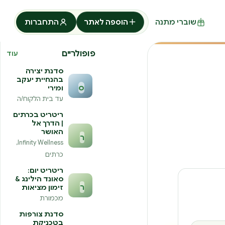
שוברי מתנה
הוספה לאתר
התחברות
פופולריים
עוד
סדנת יצירה
בהנחיית יעקב
ס
ומירי
עד בית הלקוח/ה
ריטריט בכרתים
| הדרך אל
האושר
ר
Infinity Wellness,
כרתים
ריטריט יום:
סאונד הילינג &
ר
זימון מציאות
מכמורת
סדנת צורפות
בטכניקת