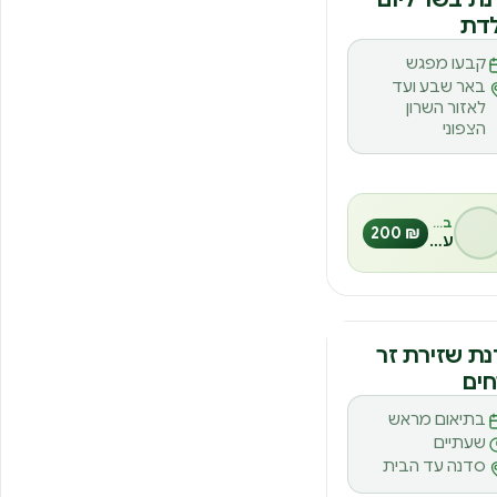
לדת
קבעו מפגש
באר שבע ועד
לאזור השרון
הצפוני
בהנחיית
₪ 200
עינבל אורן
נה
ת שזירת זר
ים
בתיאום מראש
שעתיים
סדנה עד הבית