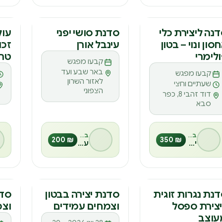
דנה
סדנה
סד
נה ליצירת כלי
סדנת סושי יפני
עול
סון ונוי – בטון
עינבל אורן
זכו
ס
ס
ע
לימרי
טרר
קבעו מפגש
באר שבע ועד
קבעו מפגש
לאזור השרון
שעתיים וחצי
הצפוני
דוד זהבי 8, כפר
סבא
בהנחיית
בהנחיית
₪ 200
₪ 350
יפעת רותם
עינבל אורן
דנה
סדנה
סד
נת נגרות זוגית
סדנת יצירה בבטון
סדנ
צירת ספסל
וצמחים עמידים
וצמ
ס
ס
ס
עוצב
28 יוני 2026 – 29