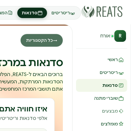
ריטריטים
סדנאות
המגז
R
אורח
כל הקטגוריות
→
סדנאות במרכז
ראשי
ריטריטים
ברוכים 
הסדנאות המרתקות, המעשירות
סדנאות
אתם תושבי המרכז המחפשים ל
שוברי מתנה
איזו חוויה את
מבצעים
אלפי סדנאות וריטריטים
מומלצים