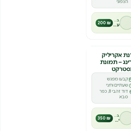
הצפוני
בהנחיית
₪ 200
עינבל אורן
נה
ת אקריליק
ינג – תמונת
סטרקט
קבעו מפגש
שעתיים וחצי
דוד זהבי 8, כפר
סבא
בהנחיית
₪ 350
יפעת רותם