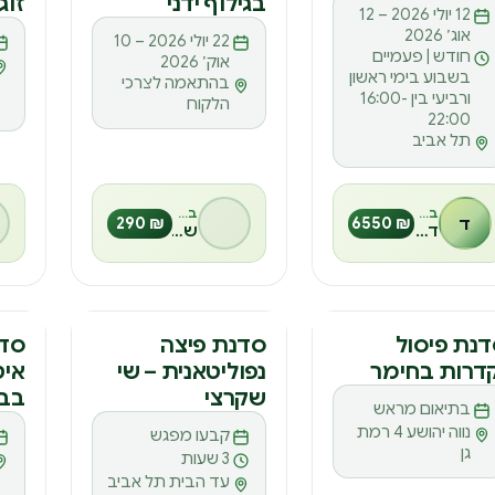
ק
ס
ס
12 יולי 2026 – 12
אוג׳ 2026
22 יולי 2026 – 10
חודש | פעמיים
אוק׳ 2026
בשבוע בימי ראשון
בהתאמה לצרכי
ורביעי בין 16:00-
הלקוח
22:00
תל אביב
בהנחיית
בהנחיית
ד
₪ 6550
₪ 290
דביר רוזן
שיה אלגזי
דנה
סדנה
סד
נת פיסול
סדנת פיצה
סדנ
דרות בחימר
נפוליטאנית – שי
איט
ס
ס
ס
שקרצי
בב
בתיאום מראש
נווה יהושע 4 רמת
קבעו מפגש
גן
3 שעות
עד הבית תל אביב