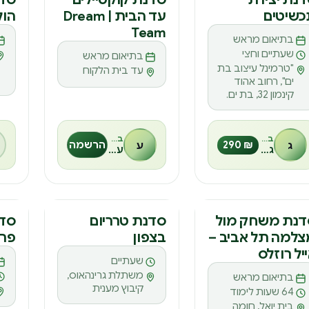
כשיטים
עד הבית | Dream
הו
ס
ס
ס
Team
בתיאום מראש
שעתיים וחצי
בתיאום מראש
"טרמינל עיצוב בת
עד בית הלקוח
ים", רחוב אהוד
קינמון 32, בת ים.
בהנחיית
בהנחיית
ג
₪ 290
ע
הרשמה
ג׳קי
עמי שמואל
דנה
סדנה
סד
דנת משחק מול
סדנת טרריום
סדנ
למה תל אביב –
בצפון
פרח
ס
ס
ס
יל רוזלס
שעתיים
משתלת גרינהאוס,
בתיאום מראש
קיבוץ מענית
64 שעות לימוד
בית יואל, חומה