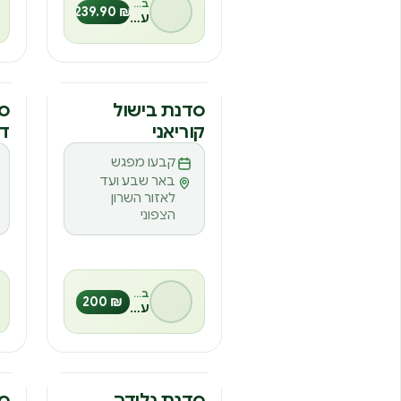
₪ 239.90
עופר חסון
סדנה
ס
סדנת בישול
סד
קוריאני
דו
ס
קבעו מפגש
באר שבע ועד
לאזור השרון
הצפוני
בהנחיית
₪ 200
עינבל אורן
סדנה
ס
סדנת גלידה
סד