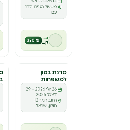
משעול הגנים, הדר
עם
בהנחיית
₪ 320
קרני אונגר
סדנה
ס
סדנת בטון
סד
למשפחות
בח
ס
26 יולי 2026 – 29
דצמ׳ 2026
רחוב הנגר 12,
חולון, ישראל
בהנחיית