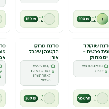
בהנחיית
בהנחיית
נ
₪ 200
₪ 150
נויה
שי שקרצי
דנה
סדנה
סד
נת שוקולד
סדנת מרוקו
סדנ
גית פרטית –
הקטנה | עינבל
פור
ס
ס
ס
יט מתוק
אורן
אב
בתיאום מראש
קבעו מפגש
צופית
באר שבע ועד
לאזור השרון
הצפוני
בהנחיית
בהנחיית
הרשמה
₪ 200
שרון יער
עינבל אורן