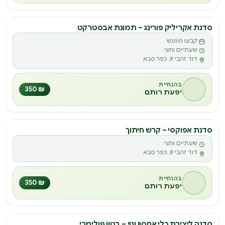
סדנת אקריליק פורינג – תמונת אבסטרקט
סדנה
קבעו מפגש
ס
שעתיים וחצי
דוד זהבי 8, כפר סבא
בהנחיית
₪ 350
יפעת רותם
סדנת אפוקסי – קרש חיתוך
סדנה
שעתיים וחצי
ס
דוד זהבי 8, כפר סבא
בהנחיית
₪ 350
יפעת רותם
סדנה ליצירת כלי אחסון ונוי – בטון פולימרי
סדנה