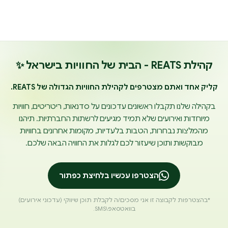
קהילת REATS - הבית של החוויות בישראל ✨
קליק אחד ואתם מצטרפים לקהילת החוויות הגדולה של REATS.
בקהילה שלנו תקבלו ראשונים עדכונים על סדנאות, ריטריטים, חוויות
מיוחדות ואירועים שלא תמיד מגיעים לרשתות החברתיות. תיהנו
מהמלצות נבחרות, הטבות בלעדיות, מקומות אחרונים בחוויות
מבוקשות ותוכן שיעזור לכם לגלות את החוויה הבאה שלכם.
הצטרפו עכשיו בלחיצת כפתור
*בהצטרפות לקבוצה זו אני מסכים/ה לקבלת תוכן שיווקי (עדכוני אירועים)
בוואטסאפ\SMS.