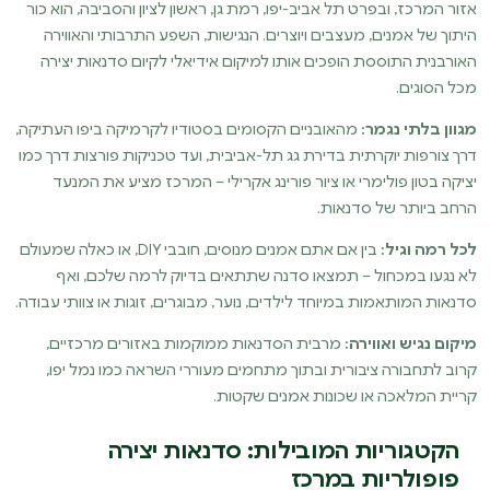
אזור המרכז, ובפרט תל אביב-יפו, רמת גן, ראשון לציון והסביבה, הוא כור
היתוך של אמנים, מעצבים ויוצרים. הנגישות, השפע התרבותי והאווירה
האורבנית התוססת הופכים אותו למיקום אידיאלי לקיום סדנאות יצירה
מכל הסוגים.
מגוון בלתי נגמר:
מהאובניים הקסומים בסטודיו לקרמיקה ביפו העתיקה,
דרך צורפות יוקרתית בדירת גג תל-אביבית, ועד טכניקות פורצות דרך כמו
יציקה בטון פולימרי או ציור פורינג אקרילי – המרכז מציע את המנעד
הרחב ביותר של סדנאות.
לכל רמה וגיל:
בין אם אתם אמנים מנוסים, חובבי DIY, או כאלה שמעולם
לא נגעו במכחול – תמצאו סדנה שתתאים בדיוק לרמה שלכם, ואף
סדנאות המותאמות במיוחד לילדים, נוער, מבוגרים, זוגות או צוותי עבודה.
מיקום נגיש ואווירה:
מרבית הסדנאות ממוקמות באזורים מרכזיים,
קרוב לתחבורה ציבורית ובתוך מתחמים מעוררי השראה כמו נמל יפו,
קריית המלאכה או שכונות אמנים שקטות.
הקטגוריות המובילות: סדנאות יצירה
פופולריות במרכז