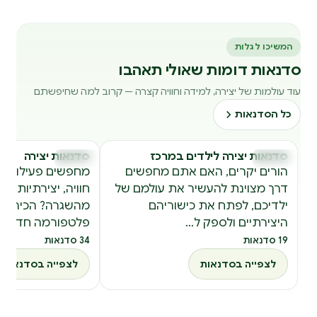
המשיכו לגלות
סדנאות דומות שאולי תאהבו
עוד עולמות של יצירה, למידה וחוויה קצרה — קרוב למה שחיפשתם
כל הסדנאות
סדנאות יצירה לילדים במרכז
סדנאות יצירה
סדנאות
סדנאות
הורים יקרים, האם אתם מחפשים
מחפשים פעילות י
דרך מצוינת להעשיר את עולמם של
חוויה, יצירתיות ור
ילדיכם, לפתח את כישוריהם
היצירתיים ולספק ל…
פלטפורמה חדשני
19 סדנאות
34 סדנאות
לצפייה בסדנאות
לצפייה בסדנאות