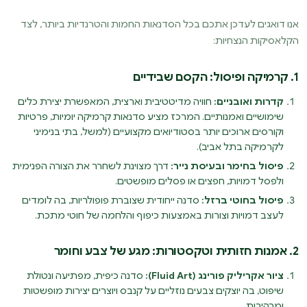
אנו דואגים לעדכן אתכם בכל הסדנאות החמות והטרנדיות ביותר, לצד
הקלאסיקות הנצחיות:
1. קרמיקה ופיסול: הקסם שבידיים
קדרות ואובניים:
חוויה מדיטטיבית וארצית, המאפשרת יצירת כלים
שימושיים ואמנותיים. המרכז מציע סדנאות קרמיקה יומיות, פרטיות
וקורסים ארוכים יותר בסטודיואים מקצועיים (למשל, בתי בנימיני
לקרמיקה בתל אביב).
פיסול בחימר ובעיסת נייר:
דרך מצוינת לשחרר את הצורה הפנימית
ולפסל דמויות, חפצים או פסלים מופשטים.
פיסול בחוטי ברזל:
סדנה ייחודית שצוברת פופולריות, בה לומדים
לעצב דמויות וצורות באמצעות כיפוף והלחמה של חוטי מתכת.
2. אמנות חזותית וטקסטורות: מגע של צבע וחומר
ציור אקריליק פורינג (Fluid Art):
סדנה כיפית, מפתיעה ונטולת
שיפוט, בה יוצקים צבעים נוזליים על קנבס ויוצרים יצירות מופשטות
ומרהיבות.