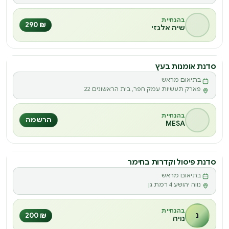
בהנחיית
₪ 290
שיה אלגזי
סדנת אומנות בעץ
סדנה
בתיאום מראש
ס
פארק תעשיות עמק חפר, בית הראשונים 22
בהנחיית
הרשמה
MESA
סדנת פיסול וקדרות בחימר
סדנה
בתיאום מראש
ס
נווה יהושע 4 רמת גן
בהנחיית
נ
₪ 200
נויה