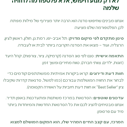
לא רק מנוע חיפוש, אלא פלטפורמה לחוויה
שלמה
אנחנו מבינים שחיפוש סדנה הוא הרבה יותר מצירוף של מילות מפתח.
לכן, הפלטפורמה שלנו מציעה:
סינון מתקדם לפי מיקום מדויק:
תל אביב-יפו, רמת גן, חולון, ראשון לציון,
הרצליה, ועוד – מצאו את הסדנה הקרובה ביותר לבית או לעבודה.
התאמה אישית:
סננו לפי סוג הסדנה (קרמיקה, ציור, צורפות), קהל היעד
(זוגות, ילדים, צוותי חברה), טווח מחירים ומשך זמן.
חוות דעת ודירוגים:
קראו ביקורות אמיתיות ממשתתפים קודמים כדי
לבחור את החוויה המושלמת עבורכם (כמו למשל, סדנאות קדרות שקיבלו
ציון “Best Seller” או חוות דעת חיוביות על האווירה הקסומה).
עדכונים שוטפים:
הסדנאות במרכז משתנות ומתעדכנות באופן תדיר.
אנחנו מבטיחים להציג לכם את כל הסדנאות החדשות והמיוחדות ביותר
מיד עם פרסומן.
המרכז, עם קצב החיים המהיר שלו, הוא המקום המושלם למצוא