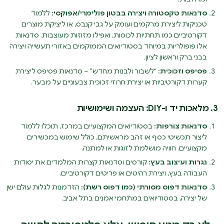
סדנאות טקסטורה ויצירה בבטון פולימרי/אפוקסי:
ללמוד
טכניקות ליצירת מרקמים ועומק על גבי קנבס, או ליציקת מוצרים
דקורטיביים כמו תחתיות לכוסות, ואפילו מזוזות מעוצבות. סדנאות
אלו פופולריות במיוחד בסטודיואים הממוקמים באזורי תעשייה ויצירה
בבני ברק וראשון לציון.
פסיפס וזכוכית:
“לשבור ולבנות מחדש” – סדנאות פסיפס ליצירת
קערות דקורטיביות או יצירת חרוזי זכוכית צבעוניים על מבער.
3. מלאכות יד ו-DIY: העצמה ושימושיות
סדנאות צורפות:
בסטודיואים המקצועיים במרכז, תוכלו ללמוד
ליצור תכשיטי כסף או זהב מראשיתם, כולל שימוש במכשירים
מקצועיים. חוויה מושלמת לזוגות או למתנה.
נגרות ועיצוב בעץ:
קורסים וסדנאות קצרות המלמדים את יסודות
העבודה בעץ, ויצירת רהיטים או פריטים דקורטיביים.
סדנאות דפוס מסורתי (כמו דפוס רשת):
הזדמנות לגלות עולם ישן
של יצירה, בסטודיואים במתחמי אמנים בתל אביב.