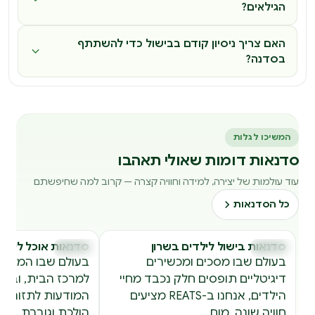
הגילאים?
האם צריך ניסיון קודם בבישול כדי להשתתף
בסדנה?
המשיכו לגלות
סדנאות דומות שאולי תאהבו
עוד עולמות של יצירה, למידה וחוויה קצרה — קרוב למה שחיפשתם
כל הסדנאות
סדנאות בישול לילדים בשרון
סדנאות אוכל לילדי
סדנאות
סדנאות
ס
ס
בעולם שבו מסכים ומכשירים
בעולם שבו המטבח 
דיגיטליים תופסים חלק נכבד מחיי
למרכז הבית, ובת
הילדים, אנחנו ב-REATS מציעים
המודעות לתזונה ול
חוויה שונה, מוח…
הולכת וגוברת,…