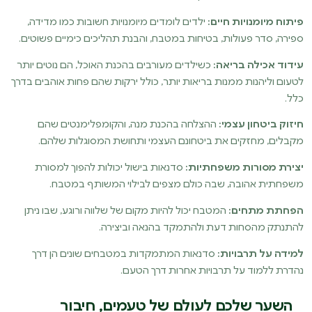
פיתוח מיומנויות חיים:
ילדים לומדים מיומנויות חשובות כמו מדידה,
ספירה, סדר פעולות, בטיחות במטבח, והבנת תהליכים כימיים פשוטים.
עידוד אכילה בריאה:
כשילדים מעורבים בהכנת האוכל, הם נוטים יותר
לטעום וליהנות ממנות בריאות יותר, כולל ירקות שהם פחות אוהבים בדרך
כלל.
חיזוק ביטחון עצמי:
ההצלחה בהכנת מנה, והקומפלימנטים שהם
מקבלים, מחזקים את ביטחונם העצמי ותחושת המסוגלות שלהם.
יצירת מסורות משפחתיות:
סדנאות בישול יכולות להפוך למסורת
משפחתית אהובה, שבה כולם מצפים לבילוי המשותף במטבח.
הפחתת מתחים:
המטבח יכול להיות מקום של שלווה ורוגע, שבו ניתן
להתנתק מהסחות דעת ולהתמקד בהנאה וביצירה.
למידה על תרבויות:
סדנאות המתמקדות במטבחים שונים הן דרך
נהדרת ללמוד על תרבויות אחרות דרך הטעם.
השער שלכם לעולם של טעמים, חיבור