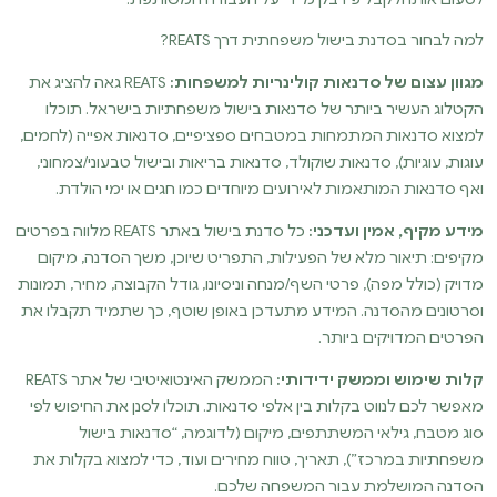
למה לבחור בסדנת בישול משפחתית דרך REATS?
מגוון עצום של סדנאות קולינריות למשפחות:
REATS גאה להציג את
הקטלוג העשיר ביותר של סדנאות בישול משפחתיות בישראל. תוכלו
למצוא סדנאות המתמחות במטבחים ספציפיים, סדנאות אפייה (לחמים,
עוגות, עוגיות), סדנאות שוקולד, סדנאות בריאות ובישול טבעוני/צמחוני,
ואף סדנאות המותאמות לאירועים מיוחדים כמו חגים או ימי הולדת.
מידע מקיף, אמין ועדכני:
כל סדנת בישול באתר REATS מלווה בפרטים
מקיפים: תיאור מלא של הפעילות, התפריט שיוכן, משך הסדנה, מיקום
מדויק (כולל מפה), פרטי השף/מנחה וניסיונו, גודל הקבוצה, מחיר, תמונות
וסרטונים מהסדנה. המידע מתעדכן באופן שוטף, כך שתמיד תקבלו את
הפרטים המדויקים ביותר.
קלות שימוש וממשק ידידותי:
הממשק האינטואיטיבי של אתר REATS
מאפשר לכם לנווט בקלות בין אלפי סדנאות. תוכלו לסנן את החיפוש לפי
סוג מטבח, גילאי המשתתפים, מיקום (לדוגמה, “סדנאות בישול
משפחתיות במרכז”), תאריך, טווח מחירים ועוד, כדי למצוא בקלות את
הסדנה המושלמת עבור המשפחה שלכם.