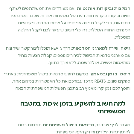
המלצות וביקורות אותנטיות:
אנו מעודדים את המשתתפים לשתף
חוויות וביקורות. קראו חוות דעת של משפחות אחרות שכבר השתתפו
בסדנאות, כדי לקבל תמונה אמיתית על איכות הסדנה, מקצועיות
המנחים והחוויה הכוללת. זהו כלי חשוב שיעזור לכם לקבל החלטה
מושכלת.
גישה ישירה למארגני הסדנאות:
דרך REATS תוכלו ליצור קשר ישיר ונוח
עם מארגני סדנאות הבישול לבירורים נוספים, קבלת הצעות מחיר
מותאמות אישית, או להרשמה, ללא צורך בתיווך.
חיסכון בזמן ובמאמץ:
במקום לחפש סדנאות בישול משפחתיות באתרי
ספקים שונים, REATS מרכז עבורכם את כל האפשרויות במקום אחד,
וחוסך לכם זמן יקר ומאמץ רב בתכנון הפעילות המשפחתית הבאה.
למה חשוב להשקיע בזמן איכות במטבח
המשפחתי
מעבר לכיף שבדבר,
סדנאות בישול משפחתיות
תורמות רבות
להתפתחות הילדים וחיזוק התא המשפחתי: