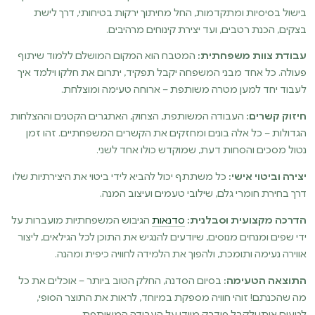
בישול בסיסיות ומתקדמות, החל מחיתוך ירקות בטיחותי, דרך לישת
בצקים, הכנת רטבים, ועד יצירת קינוחים מרהיבים.
עבודת צוות משפחתית:
המטבח הוא המקום המושלם ללמוד שיתוף
פעולה. כל אחד מבני המשפחה יקבל תפקיד, יתרום את חלקו וילמד איך
לעבוד יחד למען מטרה משותפת – ארוחה טעימה ומוצלחת.
חיזוק קשרים:
העבודה המשותפת, הצחוק, האתגרים הקטנים וההצלחות
הגדולות – כל אלה בונים ומחזקים את הקשרים המשפחתיים. זהו זמן
נטול מסכים והסחות דעת, שמוקדש כולו אחד לשני.
יצירה וביטוי אישי:
כל משתתף יכול להביא לידי ביטוי את היצירתיות שלו
דרך בחירת חומרי גלם, שילובי טעמים ועיצוב המנה.
הדרכה מקצועית וסבלנית:
סדנאות
הגיבוש המשפחתיות מועברות על
ידי שפים ומנחים מנוסים, שיודעים להנגיש את התוכן לכל הגילאים, ליצור
אווירה נעימה ותומכת, ולהפוך את הלמידה לחוויה כיפית ומהנה.
התוצאה הטעימה:
בסיום הסדנה, החלק הטוב ביותר – אוכלים את כל
מה שהכנתם! זוהי חוויה מספקת במיוחד, לראות את התוצר הסופי,
לטעום אותו ולקבל פידבק מיידי על העבודה המשותפת.