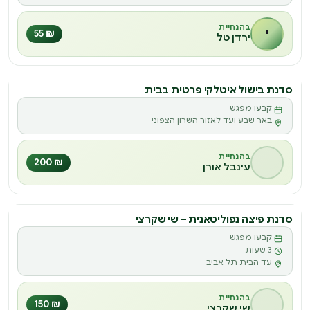
בהנחיית
י
₪ 55
ירדן טל
סדנת בישול איטלקי פרטית בבית
סדנה
קבעו מפגש
ס
באר שבע ועד לאזור השרון הצפוני
בהנחיית
₪ 200
עינבל אורן
סדנת פיצה נפוליטאנית – שי שקרצי
סדנה
קבעו מפגש
ס
3 שעות
עד הבית תל אביב
בהנחיית
₪ 150
שי שקרצי