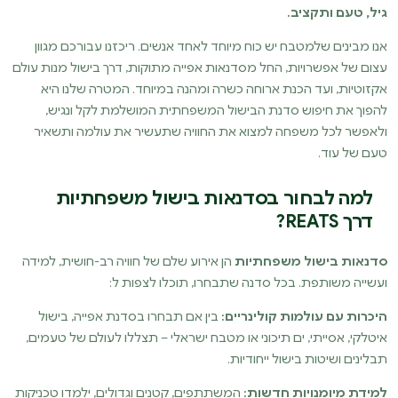
גיל, טעם ותקציב.
אנו מבינים שלמטבח יש כוח מיוחד לאחד אנשים. ריכזנו עבורכם מגוון
עצום של אפשרויות, החל מסדנאות אפייה מתוקות, דרך בישול מנות עולם
אקזוטיות, ועד הכנת ארוחה כשרה ומהנה במיוחד. המטרה שלנו היא
להפוך את חיפוש סדנת הבישול המשפחתית המושלמת לקל ונגיש,
ולאפשר לכל משפחה למצוא את החוויה שתעשיר את עולמה ותשאיר
טעם של עוד.
למה לבחור בסדנאות בישול משפחתיות
דרך REATS?
סדנאות בישול משפחתיות
הן אירוע שלם של חוויה רב-חושית, למידה
ועשייה משותפת. בכל סדנה שתבחרו, תוכלו לצפות ל:
היכרות עם עולמות קולינריים:
בין אם תבחרו בסדנת אפייה, בישול
איטלקי, אסייתי, ים תיכוני או מטבח ישראלי – תצללו לעולם של טעמים,
תבלינים ושיטות בישול ייחודיות.
למידת מיומנויות חדשות:
המשתתפים, קטנים וגדולים, ילמדו טכניקות