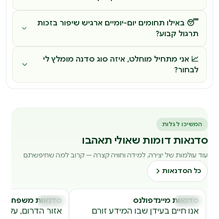
😴 באילו תחומים יום-יומיים ארגיש שיפור בזכות
תרגול קבוע?
📈 אני מתחיל מוחלט, איזה סוג סדנה מומלץ לי
לבחור?
המשיכו לגלות
סדנאות דומות שאולי תאהבו
עוד עולמות של יצירה, למידה וחוויה קצרה — קרוב למה שחיפשתם
כל הסדנאות
סדנאות מיינדפולנס
סדנאות משפחתיות
סדנאות
סדנאות
ס
ס
אנו חיים בעידן שבו המידע זורם
אזור הדרום, על מר