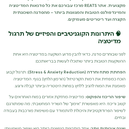
מקצועית. אתר REATS מרכז עבורכם את כל סדנאות המדיטציה
והמיינדפולנס הטובות והמגוונות ביותר – מהסדנה השכונתית
הקצרה ועד ריטריטים מעמיקים.
🧠 היתרונות הקוגניטיביים והפיזיים של תרגול
מדיטציה
לפני שבוחרים סדנה, כדאי להבין מדוע השקעה במדיטציה היא אחת
ההשקעות הטובות ביותר שתוכלו לעשות בבריאותכם:
הפחתת מתח וחרדה (Stress & Anxiety Reduction):
תרגול קבוע
הוכח כמפחית את רמות הקורטיזול (הורמון הלחץ) בגוף. המדיטציה
מאמנת את המוח להגיב ללחץ בפחות היסטריה וביותר קבלה ורוגע.
שיפור הריכוז והפוקוס:
מדיטציה מחזקת אזורים במוח האחראים על
קשב וריכוז. היא מאפשרת “אימון” של השריר המחשבתי, מה שמתורגם
לשיפור הפרודוקטיביות והיכולת להתמודד עם משימות מורכבות בעבודה
ובחיים.
שינה איכותית יותר:
אחד היתרונות הנפוצים ביותר הוא שיפור משמעותי