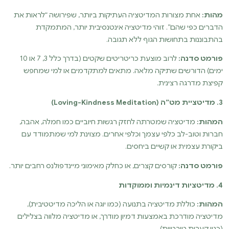
מהות:
אחת מצורות המדיטציה העתיקות ביותר, שפירושה “לראות את
הדברים כפי שהם”. זוהי מדיטציה אינטנסיבית יותר, המתמקדת
בהתבוננות בתחושות הגוף ללא תגובה.
פורמט סדנה:
לרוב מוצעת כריטריטים שקטים (בדרך כלל 3, 7 או 10
ימים) הדורשים שתיקה מלאה. מתאים למתקדמים או למי שמחפש
קפיצת מדרגה רצינית.
3. מדיטציית מט”ה (Loving-Kindness Meditation)
המהות:
מדיטציה שמטרתה לחזק רגשות חיוביים כמו חמלה, אהבה,
חברות וטוב-לב כלפי עצמך וכלפי אחרים. מצוינת למי שמתמודד עם
ביקורת עצמית או קשיים ביחסים.
פורמט סדנה:
קורסים קצרים, או כחלק מאימוני מיינדפולנס רחבים יותר.
4. מדיטציות דינמיות וממוקדות
המהות:
כוללת מדיטציה בתנועה (כמו יוגה או הליכה מדיטטיבית),
מדיטציה מודרכת באמצעות דמיון מודרך, או מדיטציה מלווה בצלילים
(כגון קערות טיבטיות).