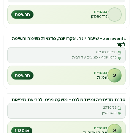
בהנחיית
הרשמה
נרי אופק
zen events – שיעורי יוגה , אקרו יוגה, סדנאות נשימה וחשיפה
סדנה
לקור
Z
תיאום מראש
כרמי יוסף - מגיעים עד הבית
בהנחיית
ע
הרשמה
עמית
סדנת מדיטציה ומיינדפולנס – משקט פנימי לבריאת מציאות
סדנה
27/10/25
ס
ראש העין
בהנחיית
א
₪ 1,180
אביב שטרית