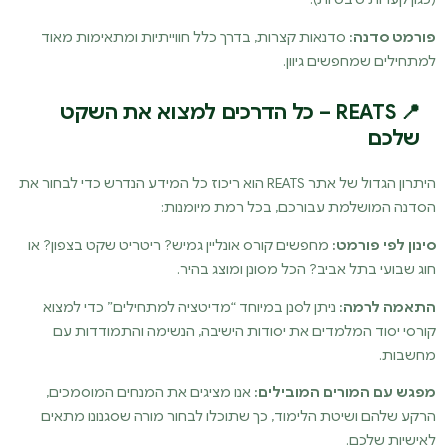
פורמט סדנה:
סדנאות קצרות, בדרך כלל חווייתיות ומתאימות מאוד
למתחילים שמחפשים גיוון.
📍 REATS – כל הדרכים למצוא את השקט
שלכם
היתרון הגדול של אתר REATS הוא ריכוז כל המידע הנדרש כדי לבחור את
הסדנה המושלמת עבורכם, בכל רמת מיומנות:
סינון לפי פורמט:
מחפשים קורס אונליין גמיש? ריטריט שקט בצפון? או
חוג שבועי בתל אביב? הכל מסונן ומוצג בהיר.
התאמה לרמה:
ניתן לסנן במיוחד “מדיטציה למתחילים” כדי למצוא
קורסי יסוד המלמדים את יסודות הישיבה, הנשימה והתמודדות עם
מחשבות.
מפגש עם המורים המובילים:
אנו מציגים את המנחים המוסמכים,
הרקע שלהם ושיטת הלימוד, כך שתוכלו לבחור מורה שסגנונו מתאים
לאישיות שלכם.