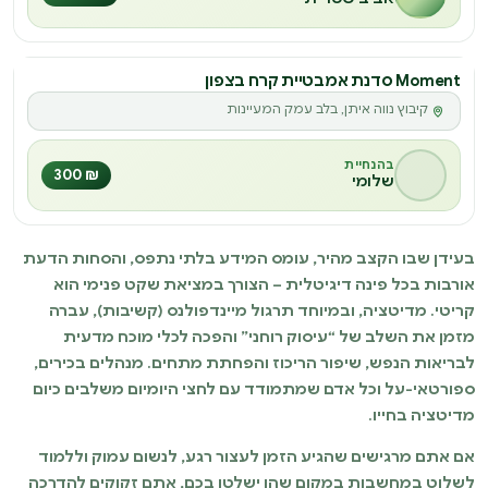
Moment סדנת אמבטיית קרח בצפון
סדנה
קיבוץ נווה איתן, בלב עמק המעיינות
M
בהנחיית
₪ 300
שלומי
בעידן שבו הקצב מהיר, עומס המידע בלתי נתפס, והסחות הדעת
אורבות בכל פינה דיגיטלית – הצורך במציאת שקט פנימי הוא
קריטי. מדיטציה, ובמיוחד תרגול מיינדפולנס (קשיבות), עברה
מזמן את השלב של “עיסוק רוחני” והפכה לכלי מוכח מדעית
לבריאות הנפש, שיפור הריכוז והפחתת מתחים. מנהלים בכירים,
ספורטאי-על וכל אדם שמתמודד עם לחצי היומיום משלבים כיום
מדיטציה בחייו.
אם אתם מרגישים שהגיע הזמן לעצור רגע, לנשום עמוק וללמוד
לשלוט במחשבות במקום שהן ישלטו בכם, אתם זקוקים להדרכה