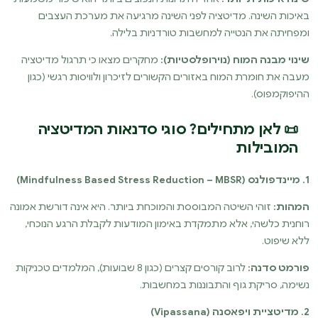
באיכות השינה. מדיטציה לפני השינה מרגיעה את מערכת העצבים
ומפחיתה את הנטייה למחשבות טורדניות בלילה.
שינוי מבנה המוח (נוירופלסטיות):
מחקרים מצאו כי תרגול מדיטציה
מעבה את חומרת המוח באזורים הקשורים לזיכרון ולוויסות רגשי (כגון
ההיפוקמפוס).
📜 לאן מתחילים? סוגי סדנאות המדיטציה
המובילות
1. מיינדפולנס (Mindfulness Based Stress Reduction – MBSR)
המהות:
זוהי השיטה המבוססת והמוכחת ביותר. היא אינה דורשת אמונה
רוחנית כלשהי, אלא מתמקדת באימון המודעות לקבלת הרגע הנוכחי,
ללא שיפוט.
פורמט סדנה:
לרוב קורסים קצרים (כגון 8 שבועות), המלמדים טכניקות
נשימה, סריקת גוף והתבוננות במחשבות.
2. מדיטציית ויפאסנה (Vipassana)