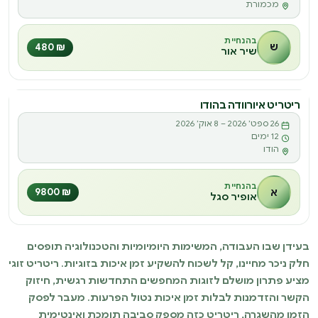
מכמורת
בהנחיית
ש
₪ 480
שיר אור
ריטריט איורוודה בהודו
ריטריט
26 ספט׳ 2026 – 8 אוק׳ 2026
ר
12 ימים
הודו
בהנחיית
א
₪ 9800
אופיר סגל
בעידן שבו העבודה, המשימות היומיומיות והטכנולוגיה תופסים
חלק ניכר מחיינו, קל לשכוח להשקיע זמן איכות בזוגיות. ריטריט זוגי
מציע פתרון מושלם לזוגות המחפשים התחדשות רגשית, חיזוק
הקשר והזדמנות לבלות זמן איכות נטול הפרעות. מעבר לפסק
הזמן מהשגרה, ריטריט כזה מספק סביבה תומכת ואינטימית