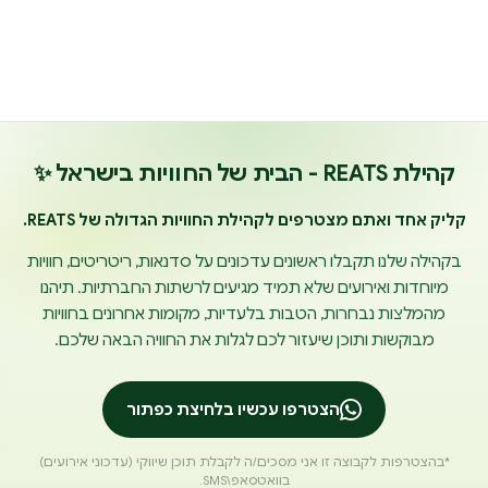
קהילת REATS - הבית של החוויות בישראל ✨
קליק אחד ואתם מצטרפים לקהילת החוויות הגדולה של REATS.
בקהילה שלנו תקבלו ראשונים עדכונים על סדנאות, ריטריטים, חוויות
מיוחדות ואירועים שלא תמיד מגיעים לרשתות החברתיות. תיהנו
מהמלצות נבחרות, הטבות בלעדיות, מקומות אחרונים בחוויות
מבוקשות ותוכן שיעזור לכם לגלות את החוויה הבאה שלכם.
הצטרפו עכשיו בלחיצת כפתור
*בהצטרפות לקבוצה זו אני מסכים/ה לקבלת תוכן שיווקי (עדכוני אירועים)
בוואטסאפ\SMS.