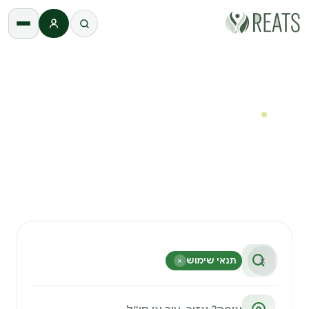
התחברות
REATS
›
חיפוש
חיפוש
חיפוש חוויות באתר
מצאו ריטריטים וסדנאות ב־2–3 קליקים — בחירה ויזואלית,
בלי לנחש מילות מפתח.
×
תנאי שימוש
×