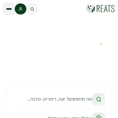
התחברות
REATS
›
חיפוש
חיפוש
חיפוש חוויות באתר
מצאו ריטריטים וסדנאות ב־2–3 קליקים — בחירה ויזואלית,
בלי לנחש מילות מפתח.