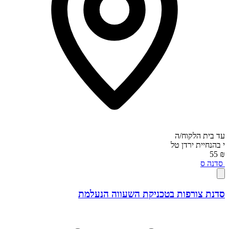
עד בית הלקוח/ה
י
בהנחיית
ירדן טל
₪ 55
סדנה
ס
סדנת צורפות בטכניקת השעווה הנעלמת