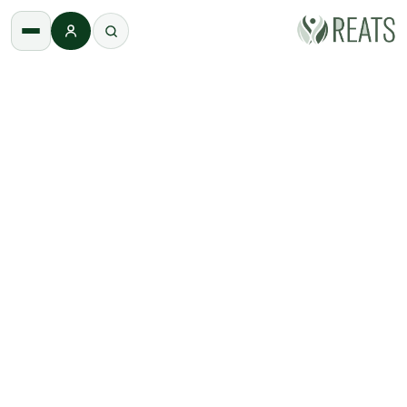
התחברות
REATS
/
הוספה לאתר
למנחים · מטפלים · מארגני חוויות
הוספה לאתר
הצטרפו אלינו! אתר REATS הוא הפלטפורמה
המובילה בישראל לריטריטים, סדנאות ותהליכי
התפתחות אישית. אצלנו תוכלו למצוא מנחים
מקצועיים, סדנאות עומק וחוויות מעוררות השראה בכל