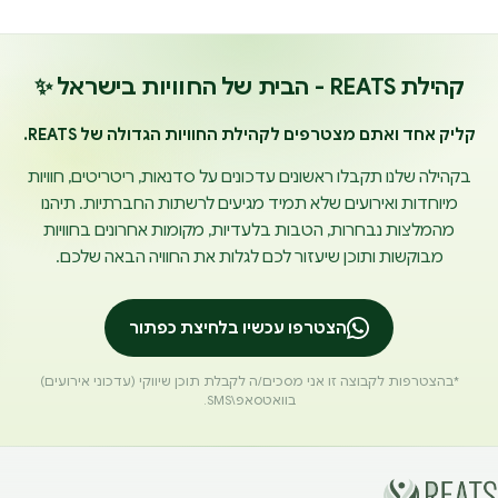
קהילת REATS - הבית של החוויות בישראל ✨
קליק אחד ואתם מצטרפים לקהילת החוויות הגדולה של REATS.
בקהילה שלנו תקבלו ראשונים עדכונים על סדנאות, ריטריטים, חוויות
מיוחדות ואירועים שלא תמיד מגיעים לרשתות החברתיות. תיהנו
מהמלצות נבחרות, הטבות בלעדיות, מקומות אחרונים בחוויות
מבוקשות ותוכן שיעזור לכם לגלות את החוויה הבאה שלכם.
הצטרפו עכשיו בלחיצת כפתור
*בהצטרפות לקבוצה זו אני מסכים/ה לקבלת תוכן שיווקי (עדכוני אירועים)
בוואטסאפ\SMS.