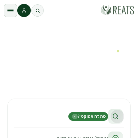
התחברות
REATS
›
חיפוש
חיפוש
חיפוש חוויות באתר
מצאו ריטריטים וסדנאות ב־2–3 קליקים — בחירה ויזואלית,
בלי לנחש מילות מפתח.
×
מה זה אפוקסי?
×