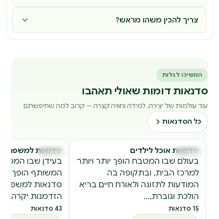
צריך להכין משהו מראש?
המשיכו לגלות
סדנאות דומות שאולי תאהבו
עוד עולמות של יצירה, למידה וחוויה קצרה — קרוב למה שחיפשתם
כל הסדנאות
סדנאות אוכל לילדים
סדנאות למשפחה
סדנאות
סדנאות
ס
ס
בעולם שבו המטבח הופך יותר ויותר
בעידן שבו המסכים
למרכז הבית, ובתקופה בה
המשותף הופך למצ
המודעות לתזונה ולאורח חיים בריא
סדנאות למשפחה 
הולכת וגוברת,…
הזדמנות יקרה מפז
15 סדנאות
43 סדנאות