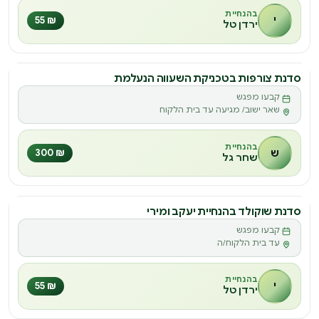
בהנחיית
י
₪ 55
ירדן טל
סדנת צורפות בטכניקת השעווה הנעלמת
סדנה
קבעו מפגש
ס
שאר ישוב/ מגיעה עד בית הלקוח
בהנחיית
ש
₪ 300
שחר גל
סדנת שוקולד בהנחיית יעקב ומירי
סדנה
קבעו מפגש
ס
עד בית הלקוח/ה
בהנחיית
י
₪ 55
ירדן טל