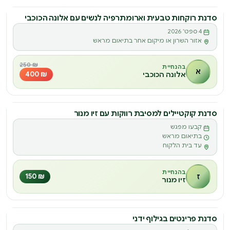
סדנת רוקחות טבעית וארומתרפיה לנשים עם אלונה הכוכבי
סדנה
4 ספט׳ 2026
ס
אזור השרון או מיקום אחר בתיאום מראש
₪ 250
בהנחיית
א
₪ 400
אלונה הכוכבי
סדנת קוקטיילים למסיבת רווקות עם זיו מנור
סדנה
קבעו מפגש
ס
בתיאום מראש
עד בית הלקוח
בהנחיית
ז
₪ 150
זיו מנור
סדנת פרינטים בגילוף ידני
סדנה