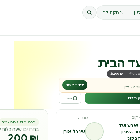
ין
הקהילה
עד הבית
פוני
₪ 200
יצירת קשר
ר מעודכן
קומכם
שמירה לרשימה
יקום
מנחה
כרטיסים / הרשמה
שבע ועד
בחרו יום ושעה בלוח 
עינבל אורן
ור השרון
₪ 200
צפוני