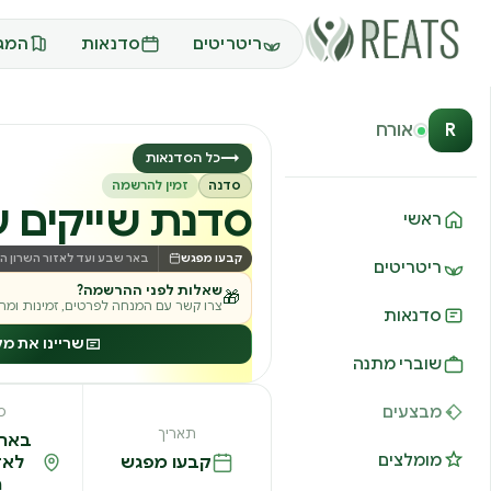
ריטריטים
סדנאות
המגז
R
אורח
→
כל הסדנאות
סדנה
זמין להרשמה
סדנת שייקים 
ראשי
קבעו מפגש
באר שבע ועד לאזור השרון הצ
ריטריטים
שאלות לפני ההרשמה?
🎁
צרו קשר עם המנחה לפרטים, זמינות ומחי
סדנאות
שריינו את מ
שוברי מתנה
מבצעים
מ
תאריך
באר 
מומלצים
קבעו מפגש
לאז
ה