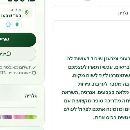
מיקום
גלריה
באר שבע וע
שריי
יצי
וני ומרענן שיכול לעשות לנו
 בריאים. עכשיו תארו לעצמכם
תשלום מאובטח באמצ
מאומת על־ידי REATS
שתצטרכו לזוז לשום מקום.
בה מעבר לערבוב פירות
, מלאה בצבעים, אנרגיה, השראה
גלריה
יתה מדריכה סופר מקצועית עם
עים ומזמינה אתכם לצלול לעולם
פגשים בכוס אחת.