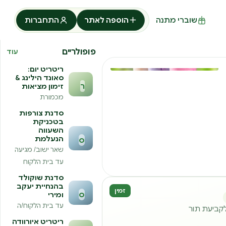
שוברי מתנה
הוספה לאתר
התחברות
פופולריים
עוד
ריטריט יום:
סאונד הילינג &
ר
זימון מציאות
מכמורת
סדנת צורפות
בטכניקת
השעווה
הנעלמת
ס
שאר ישוב/ מגיעה
עד בית הלקוח
סדנת שוקולד
בהנחיית יעקב
זמין
ס
ומירי
עד בית הלקוח/ה
לקביעת תור
ריטריט איורוודה