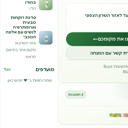
בהודו
ר
הודו
ד לאזור השרון הצפוני
סדנת רוקחות
טבעית
וארומתרפיה
לנשים עם אלונה
הכוכבי
ס
נו את מקומכם
←
אזור השרון או
מיקום אחר בתיאום
רת קשר עם המנחה
מראש
עות Buyz
מועדפים
הכל
שמרו חוויות ב־❤️ יופיעו כאן
3 תמונות