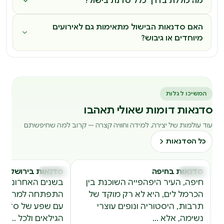
מה כוללת בדרך כלל סדנת בישול?
האם סדנאות הבישול מתאימות גם לאירועים
מיוחדים או גיבוש?
המשיכו לגלות
סדנאות דומות שאולי תאהבו
עוד עולמות של יצירה, למידה וחוויה קצרה — קרוב למה שחיפשתם
כל הסדנאות
סדנאות בחיפה
סדנאות בירושלים
סדנאות
סדנאות
ס
ס
חיפה, העיר היפהפייה השוכנת בין
בשנים האחרונות, 
הכרמל לים, היא לא רק מוקד של
התפתחה למרכז יצי
תרבות, היסטוריה ונופים עוצרי
עם שפע של סדנאו
נשימה, אלא …
הגילאים ולכל …