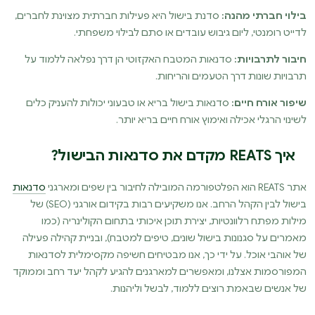
בילוי חברתי מהנה:
סדנת בישול היא פעילות חברתית מצוינת לחברים,
לדייט רומנטי, ליום גיבוש עובדים או סתם לבילוי משפחתי.
חיבור לתרבויות:
סדנאות המטבח האקזוטי הן דרך נפלאה ללמוד על
תרבויות שונות דרך הטעמים והריחות.
שיפור אורח חיים:
סדנאות בישול בריא או טבעוני יכולות להעניק כלים
לשינוי הרגלי אכילה ואימוץ אורח חיים בריא יותר.
איך REATS מקדם את סדנאות הבישול?
אתר REATS הוא הפלטפורמה המובילה לחיבור בין שפים ומארגני
סדנאות
בישול לבין הקהל הרחב. אנו משקיעים רבות בקידום אורגני (SEO) של
מילות מפתח רלוונטיות, יצירת תוכן איכותי בתחום הקולינריה (כמו
מאמרים על סגנונות בישול שונים, טיפים למטבח), ובניית קהילה פעילה
של אוהבי אוכל. על ידי כך, אנו מבטיחים חשיפה מקסימלית לסדנאות
המפורסמות אצלנו, ומאפשרים למארגנים להגיע לקהל יעד רחב וממוקד
של אנשים שבאמת רוצים ללמוד, לבשל וליהנות.