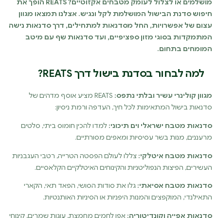
מושלמים או לצלול לעומק מטבחים אקזוטיים? REATS הופך את
חיפוש סדנת הבישול המושלמת לקל ונגיש. אצלנו תמצאו מגוון
עצום של אפשרויות, החל מסדנאות למתחילים, דרך סדנאות נישה
המתמקדות בסוגי מזון ספציפיים, ועד סדנאות שף עם מיטב
המומחים בתחום.
למה לבחור בסדנת בישול דרך REATS?
מגוון קולינרי עשיר ובלתי נתפס:
REATS מציע אוסף מדהים של
סדנאות בישול המתאימות לכל חיך, העדפה ורמת ניסיון:
סדנאות מטבח ישראלי וים תיכוני:
למדו להכין חומוס ביתי, סלטים
מרעננים, מנות בשר עסיסיות ומאפים מסורתיים.
סדנאות מטבח איטלקי:
צללו לעולם הפסטה הטרייה, רטבי העגבניות
העשירים, הפיצות הנפוליטניות והקינוחים האיטלקיים הקלאסיים.
סדנאות מטבח אסיאתי:
גלו את סודות הסושי, הפאד תאי, הקארי
התאילנדי, המוקפצים והמנות היפניות או הסיניות האותנטיות.
סדנאות אפייה וקונדיטוריה:
אפו לחמים מחמצת, עוגות שמרים, קינוחי