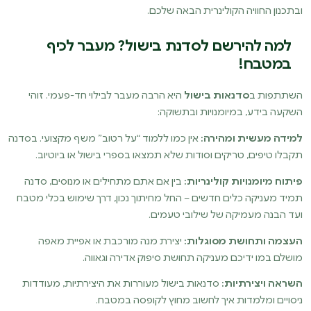
ובתכנון החוויה הקולינרית הבאה שלכם.
למה להירשם לסדנת בישול? מעבר לכיף
במטבח!
השתתפות ב
סדנאות בישול
היא הרבה מעבר לבילוי חד-פעמי. זוהי
השקעה בידע, במיומנויות ובתשוקה:
למידה מעשית ומהירה:
אין כמו ללמוד “על רטוב” משף מקצועי. בסדנה
תקבלו טיפים, טריקים וסודות שלא תמצאו בספרי בישול או ביוטיוב.
פיתוח מיומנויות קולינריות:
בין אם אתם מתחילים או מנוסים, סדנה
תמיד מעניקה כלים חדשים – החל מחיתוך נכון, דרך שימוש בכלי מטבח
ועד הבנה מעמיקה של שילובי טעמים.
העצמה ותחושת מסוגלות:
יצירת מנה מורכבת או אפיית מאפה
מושלם במו ידיכם מעניקה תחושת סיפוק אדירה וגאווה.
השראה ויצירתיות:
סדנאות בישול מעוררות את היצירתיות, מעודדות
ניסויים ומלמדות איך לחשוב מחוץ לקופסה במטבח.