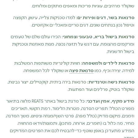
שוקולד מרהיבים, עוגיות פריכות ומאפים מתוקים ומלוחים.
סדנאות בשר, דגים ופירות ים:
למדו טכניקות צלייה, עישון, הקפצה
וטיפול נכון בנתחים שונים, דגים טריים ומאכלי ים אקזוטיים.
סדנאות בישול בריא, טבעוני וצמחוני:
הכירו עולם שלם של טעמים
ומרקמים מהצומח, עם דגש על תזונה נכונה, מנות מאוזנות וטכניקות
בישול חדשניות.
סדנאות לילדים ולמשפחה:
חוויות קולינריות משותפות המשלבות
למידה, יצירה וכיף, כמו
סדנאות פיצה
או שוקולד לכל המשפחה.
סדנאות נישה וטרנדיות:
סדנאות בירה ביתית, קוקטיילים, ייצור גבינות,
שוקולד בוטיק, פרלינים ועוד הפתעות.
מידע מקיף, אמין ועדכני:
כל סדנת בישול באתר REATS מלווה בתיאור
מפורט הכולל: תפריט הסדנה, מטרות הלימוד, רמת הקושי, תאריכים
וזמנים, מיקום מדויק (כולל מפה), פרטי השף/מנחה וניסיונו, משך הסדנה,
מחיר, מה כלול בו (חומרים, ארוחה, מתכון), ותמונות/וידאו מהחוויה.
המידע מתעדכן באופן שוטף כדי להבטיח לכם את הפרטים המדויקים