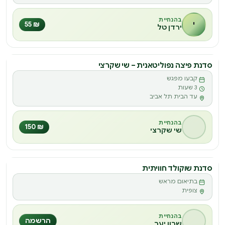
בהנחיית
י
₪ 55
ירדן טל
סדנת פיצה נפוליטאנית – שי שקרצי
סדנה
קבעו מפגש
ס
3 שעות
עד הבית תל אביב
בהנחיית
₪ 150
שי שקרצי
סדנת שוקולד חוויתית
סדנה
בתיאום מראש
ס
צופית
בהנחיית
הרשמה
שרון יער