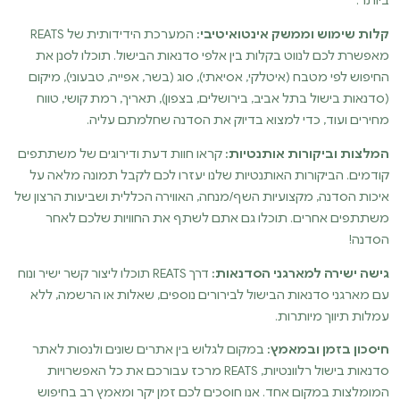
ביותר.
קלות שימוש וממשק אינטואיטיבי:
המערכת הידידותית של REATS
מאפשרת לכם לנווט בקלות בין אלפי סדנאות הבישול. תוכלו לסנן את
החיפוש לפי מטבח (איטלקי, אסיאתי), סוג (בשר, אפייה, טבעוני), מיקום
(סדנאות בישול בתל אביב, בירושלים, בצפון), תאריך, רמת קושי, טווח
מחירים ועוד, כדי למצוא בדיוק את הסדנה שחלמתם עליה.
המלצות וביקורות אותנטיות:
קראו חוות דעת ודירוגים של משתתפים
קודמים. הביקורות האותנטיות שלנו יעזרו לכם לקבל תמונה מלאה על
איכות הסדנה, מקצועיות השף/מנחה, האווירה הכללית ושביעות הרצון של
משתתפים אחרים. תוכלו גם אתם לשתף את החוויות שלכם לאחר
הסדנה!
גישה ישירה למארגני הסדנאות:
דרך REATS תוכלו ליצור קשר ישיר ונוח
עם מארגני סדנאות הבישול לבירורים נוספים, שאלות או הרשמה, ללא
עמלות תיווך מיותרות.
חיסכון בזמן ובמאמץ:
במקום לגלוש בין אתרים שונים ולנסות לאתר
סדנאות בישול רלוונטיות, REATS מרכז עבורכם את כל האפשרויות
המומלצות במקום אחד. אנו חוסכים לכם זמן יקר ומאמץ רב בחיפוש