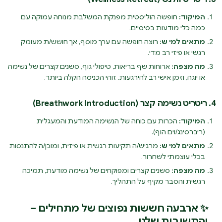
המיקוד:
חופשה הוליסטית מפנקת המשלבת מנוחה עמוקה עם
כמה כלי מודעות בסיסיים.
מתאים למי ש:
רוצה חופשה עם ערך מוסף, אך חושש/ת מעומק
רגשי או פיזי רב מדי.
מה מצפה:
ארוחות שף בריאות, טיפולי גוף, סשנים קצרים של נשימה
או יוגה, וזמן אישי רב להירגעות. זוהי הכניסה הקלה ביותר.
4. ריטריט נשימה קצר (Breathwork Introduction)
המיקוד:
הכרות עם כוחה של הנשימה המודעת והמעגלית
(ריברסינג/וים הוף).
מתאים למי ש:
מרגיש/ה תקיעות רגשית או פיזית, ומוכן/ה להתנסות
בכלי עוצמתי לשחרור.
מה מצפה:
סשנים קצרים ומפוקחים של נשימה מודעת, תמיכה
רגשית והסבר מקיף על התהליך.
✨ ארבעה חששות נפוצים של מתחילים –
והתשובות שלנו