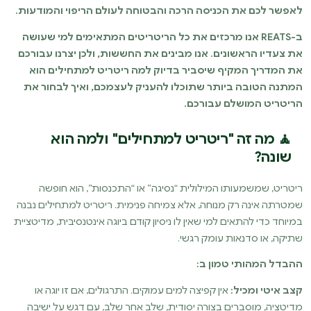
לאפשר לכם את הכניסה הרכה והבטוחה לעולם הריפוי והמודעות.
ב-REATS אנו מרכזים את כל הריטריטים המתאימים למי שעושה
את צעדיו הראשונים. אנו מבינים את החששות, ולכן יצרנו עבורכם
את המדריך המקיף שיסביר בדיוק למה ריטריט למתחילים הוא
המתנה הטובה ביותר שתוכלו להעניק לעצמכם, ואיך לבחור את
הריטריט המושלם עבורכם.
🧘 מה זה "ריטריט למתחילים" ולמה הוא
שונה?
ריטריט, שמשמעותו המילולית “נסיגה” או “התכנסות”, הוא חופשה
שמטרתה אינה רק מנוחה, אלא צמיחה פנימית. ריטריט למתחילים נבנה
במיוחד כדי להתאים למי שאין לו ניסיון קודם ביוגה אינטנסיבית, מדיטציית
שתיקה, או סדנאות עומק רגשי.
ההבדל המהותי טמון ב:
קצב איטי ומכיל:
אין קפיצה למים עמוקים. התרגולים, אם זו יוגה או
מדיטציה, מוסברים בצורה יסודית, שלב אחר שלב, עם דגש על ישיבה