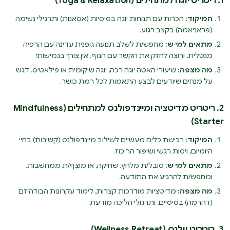
1. ריטריט יוגה למתחילים (Yoga & Relaxation)
המיקוד:
הכרות עם תנוחות יוגה בסיסיות (אסאנות) ותרגילי נשימה
(פראניאמה) בקצב רגוע.
מתאים למי ש:
מחפש/ת לשלב תנועה גופנית עדינה עם הרפיה
מנטלית, ורוצה לחזק את הקשר עם הגוף. אין צורך בגמישות!
מה מצפה:
שיעורי האטה יוגה רכה, יוגה שיקומית או פילאטיס. דגש
על מנחים שיודעים לבצע התאמות לכל רמת כושר.
2. ריטריט מדיטציה ומיינדפולנס למתחילים (Mindfulness
Starter)
המיקוד:
רכישת כלים מעשיים לשילוב מיינדפולנס (קשיבות) בחיי
היומיום, ויסות רגשי ושיפור הריכוז.
מתאים למי ש:
סובל/ת מלחץ, שחיקה, או מוצף/ת ממחשבות,
ומחפש/ת להרגיע את התודעה.
מה מצפה:
מדיטציות מודרכות קצרות, לימוד עקרונות הבודהיזם
(דהרמה) בסיסיים, ותרגולי הליכה מודעת.
3. ריטריט וולנס (Wellness Retreat)