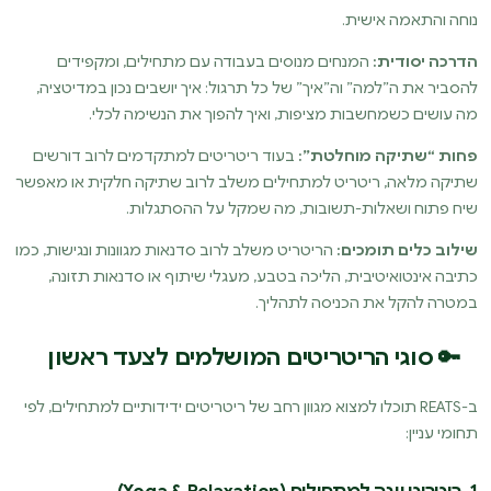
נוחה והתאמה אישית.
הדרכה יסודית:
המנחים מנוסים בעבודה עם מתחילים, ומקפידים
להסביר את ה”למה” וה”איך” של כל תרגול: איך יושבים נכון במדיטציה,
מה עושים כשמחשבות מציפות, ואיך להפוך את הנשימה לכלי.
פחות “שתיקה מוחלטת”:
בעוד ריטריטים למתקדמים לרוב דורשים
שתיקה מלאה, ריטריט למתחילים משלב לרוב שתיקה חלקית או מאפשר
שיח פתוח ושאלות-תשובות, מה שמקל על ההסתגלות.
שילוב כלים תומכים:
הריטריט משלב לרוב סדנאות מגוונות ונגישות, כמו
כתיבה אינטואיטיבית, הליכה בטבע, מעגלי שיתוף או סדנאות תזונה,
במטרה להקל את הכניסה לתהליך.
🔑 סוגי הריטריטים המושלמים לצעד ראשון
ב-REATS תוכלו למצוא מגוון רחב של ריטריטים ידידותיים למתחילים, לפי
תחומי עניין: