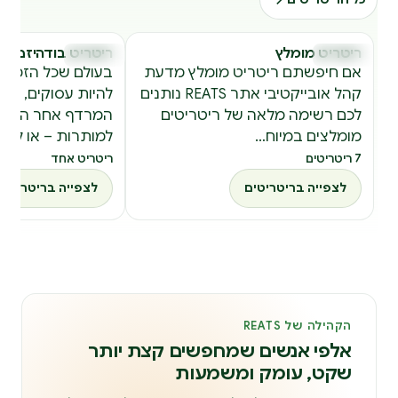
ריטריט מומלץ
ריטריט בודהיזם
ריטריטים
ריטריטים
ר
ר
אם חיפשתם ריטריט מומלץ מדעת
בעולם שכל הזמן ד
קהל אובייקטיבי אתר REATS נותנים
להיות עסוקים, להס
לכם רשימה מלאה של ריטריטים
המרדף אחר השקט
מומלצים במיוח…
למותרות – או למ
7 ריטריטים
ריטריט אחד
לצפייה בריטריטים
לצפייה בריטריטים
הקהילה של REATS
אלפי אנשים שמחפשים קצת יותר
שקט, עומק ומשמעות