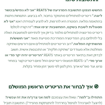
החשש הנפוץ התשובה המרגיעה של REATS “אני לא גמיש/בכושר
ליוגה.”
ריטריט למתחילים מתמקד בחיבור, לא בביצוע. התנוחות ניתנות
בהתאמה מלאה. המטרה היא להרפות, לא להגיע לעמידת ראש.
“אני לא
מסוגל/ת לשבת בשקט, המחשבות יציפו אותי.”
זה קורה לכולם!
ריטריט מדיטציה למתחילים מלמד בדיוק איך להתייחס למחשבות האלה
בלי להילחם בהן. המדיטציה המודרכת מסייעת מאוד.
“אני חושש/ת
מהשתיקה המלאה.”
רוב הריטריטים למתחילים אינם דורשים שתיקה
מוחלטת אלא מעודדים “שתיקה חלקית” או התכנסות אישית. חשוב
לבדוק זאת בתיאור הריטריט באתר REATS.
“הריטריט יהיה יקר מדי או
ארוך מדי.”
ב-REATS תמצא/י ריטריטים החל מיום ריטריט קצר במחיר
נגיש, ועד סופ”ש ארוך. ניתן לסנן לפי משך זמן ומחיר בקלות.
🧭 איך לבחור את הריטריט הראשון המושלם
התחילו ב”למה”:
שאלו את עצמכם:
למה אני צריך/ה את זה עכשיו?
(לרוגע? לאנרגיה? לטיפול בחרדה? להתנתקות מהנייד?). התשובה תוביל