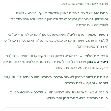
אתכם ליוגה, מדיטציה או נשימה.
בחרו סופ”ש קצר:
ריטריט ראשון אידיאלי נמשך
יומיים-שלושה
(סופ”ש)
. זה מספיק זמן להתנתק ולהיטען מחדש, ולא ארוך מדי כדי
לעורר געגועים הביתה.
חפשו “ממוקד מתחילים”:
השתמשו במסנן “ריטריט למתחילים” ב-
REATS. ודאו שבתיאור הריטריט מופיע במפורש: “מתאים לכל הרמות” או
“אין צורך בניסיון קודם”.
בדקו את הלוקיישן:
לריטריט ראשון, בחרו מקום קרוב יחסית לבית (כמו
ריטריט בצפון
או במרכז) כדי להפחית את המתח הלוגיסטי. לרוב, סביבה
ירוקה או מדברית מעצימה את החוויה.
אל תתנו לחוסר ניסיון לעצור אתכם. ריטריט הוא ה”טיפול 10,000″
שהנפש והגוף שלכם צריכים.
היכנסו עכשיו ל-REATS וצאו למסע האישי שלכם – המסע הטוב
ביותר מתחיל בצעד הכי קטן והכי מודע.