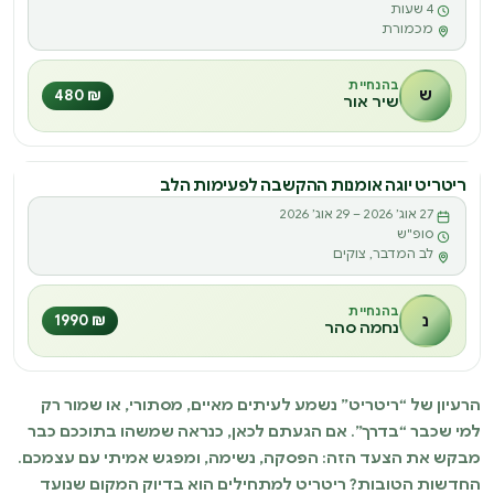
ר
4 שעות
מכמורת
בהנחיית
ש
₪ 480
שיר אור
ריטריט יוגה אומנות ההקשבה לפעימות הלב
ריטריט
27 אוג׳ 2026 – 29 אוג׳ 2026
ר
סופ"ש
לב המדבר, צוקים
בהנחיית
נ
₪ 1990
נחמה סהר
הרעיון של “ריטריט” נשמע לעיתים מאיים, מסתורי, או שמור רק
למי שכבר “בדרך”. אם הגעתם לכאן, כנראה שמשהו בתוככם כבר
מבקש את הצעד הזה: הפסקה, נשימה, ומפגש אמיתי עם עצמכם.
החדשות הטובות? ריטריט למתחילים הוא בדיוק המקום שנועד