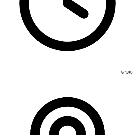
סופ״ש