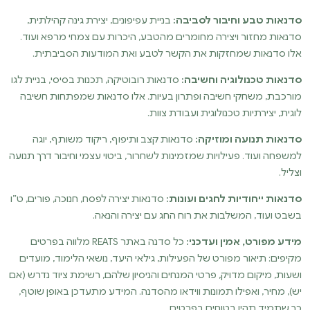
סדנאות טבע וחיבור לסביבה:
בניית עפיפונים, יצירת גינה קהילתית,
סדנאות מחזור ויצירה מחומרים מהטבע, היכרות עם צמחי מרפא ועוד.
אלו סדנאות שמחזקות את הקשר לטבע ואת המודעות הסביבתית.
סדנאות טכנולוגיה וחשיבה:
סדנאות רובוטיקה, תכנות בסיסי, בניית לגו
מורכבת, משחקי חשיבה ופתרון בעיות. אלו סדנאות שמפתחות חשיבה
לוגית, יצירתיות טכנולוגית ועבודת צוות.
סדנאות תנועה ומוזיקה:
סדנאות קצב ותיפוף, ריקוד משותף, יוגה
למשפחה ועוד. פעילויות שמזמינות לשחרור, ביטוי עצמי וחיבור דרך תנועה
וצליל.
סדנאות ייחודיות לחגים ועונות:
סדנאות יצירה לפסח, חנוכה, פורים, ט”ו
בשבט ועוד, המשלבות את רוח החג עם יצירה והנאה.
מידע מפורט, אמין ועדכני:
כל סדנה באתר REATS מלווה בפרטים
מקיפים: תיאור מפורט של הפעילות, גילאי היעד, נושאי הלימוד, מועדים
ושעות, מיקום מדויק, פרטי המנחים והניסיון שלהם, רשימת ציוד נדרש (אם
יש), מחיר, ואפילו תמונות ווידאו מהסדנה. המידע מתעדכן באופן שוטף,
כך שתמיד תהיו בטוחים בפרטים.