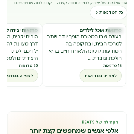
עוד עולמות של יצירה, למידה וחוויה קצרה — קרוב למה שחיפשתם
כל הסדנאות
סדנאות אוכל לילדים
סדנאות יצירה לילד
סדנאות
סדנאות
בעולם שבו המטבח הופך יותר ויותר
הורים יקרים, הא
למרכז הבית, ובתקופה בה
דרך מצוינת להעשי
המודעות לתזונה ולאורח חיים בריא
ילדיכם, לפתח את 
הולכת וגוברת,…
היצירתיים ולספק 
15 סדנאות
20 סדנאות
לצפייה בסדנאות
לצפייה בסדנאות
הקהילה של REATS
אלפי אנשים שמחפשים קצת יותר