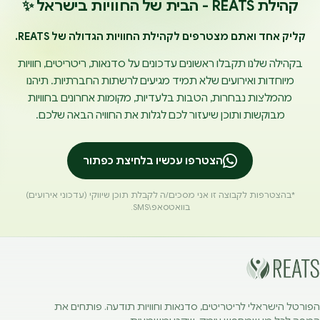
קהילת REATS - הבית של החוויות בישראל ✨
קליק אחד ואתם מצטרפים לקהילת החוויות הגדולה של REATS.
בקהילה שלנו תקבלו ראשונים עדכונים על סדנאות, ריטריטים, חוויות
מיוחדות ואירועים שלא תמיד מגיעים לרשתות החברתיות. תיהנו
מהמלצות נבחרות, הטבות בלעדיות, מקומות אחרונים בחוויות
מבוקשות ותוכן שיעזור לכם לגלות את החוויה הבאה שלכם.
הצטרפו עכשיו בלחיצת כפתור
*בהצטרפות לקבוצה זו אני מסכים/ה לקבלת תוכן שיווקי (עדכוני אירועים)
בוואטסאפ\SMS.
הפורטל הישראלי לריטריטים, סדנאות וחוויות תודעה. פותחים את