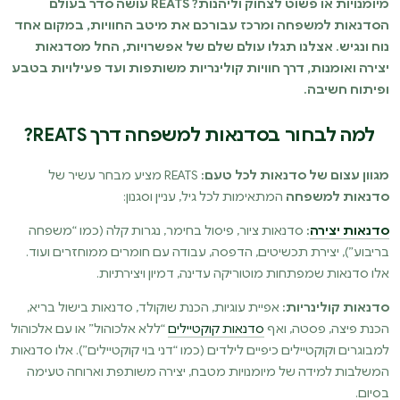
מיומנויות או פשוט לצחוק וליהנות? REATS עושה סדר בעולם
הסדנאות למשפחה ומרכז עבורכם את מיטב החוויות, במקום אחד
נוח ונגיש. אצלנו תגלו עולם שלם של אפשרויות, החל מסדנאות
יצירה ואומנות, דרך חוויות קולינריות משותפות ועד פעילויות בטבע
ופיתוח חשיבה.
למה לבחור בסדנאות למשפחה דרך REATS?
מגוון עצום של סדנאות לכל טעם:
REATS מציע מבחר עשיר של
סדנאות למשפחה
המתאימות לכל גיל, עניין וסגנון:
סדנאות יצירה
:
סדנאות ציור, פיסול בחימר, נגרות קלה (כמו “משפחה
בריבוע”), יצירת תכשיטים, הדפסה, עבודה עם חומרים ממוחזרים ועוד.
אלו סדנאות שמפתחות מוטוריקה עדינה, דמיון ויצירתיות.
סדנאות קולינריות:
אפיית עוגיות, הכנת שוקולד, סדנאות בישול בריא,
הכנת פיצה, פסטה, ואף
סדנאות קוקטיילים
“ללא אלכוהול” או עם אלכוהול
למבוגרים וקוקטיילים כיפיים לילדים (כמו “דני בוי קוקטיילים”). אלו סדנאות
המשלבות למידה של מיומנויות מטבח, יצירה משותפת וארוחה טעימה
בסיום.