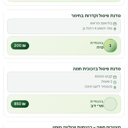
סדנת פיסול וקדרות בחימר
סדנה
בתיאום מראש
ס
נווה יהושע 4 רמת גן
בהנחיית
נ
₪ 200
נויה
סדנת פיסול בזכוכית חמה
סדנה
קבעו מפגש
ס
2 שעות
(המחיר לזוג) חיפה
בהנחיית
₪ 850
מרי דב
מציירים חוויה – בהנחיית ויטלינה מוחין
סדנה