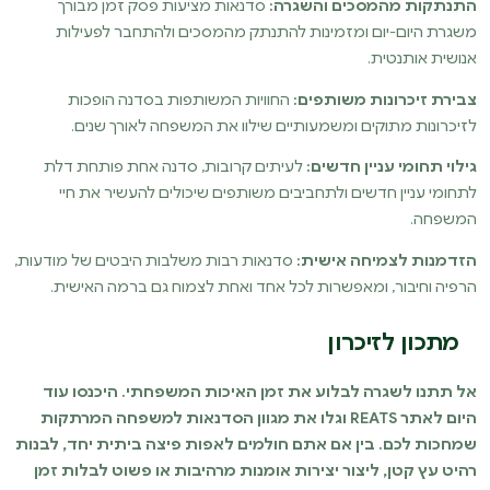
התנתקות מהמסכים והשגרה:
סדנאות מציעות פסק זמן מבורך
משגרת היום-יום ומזמינות להתנתק מהמסכים ולהתחבר לפעילות
אנושית אותנטית.
צבירת זיכרונות משותפים:
החוויות המשותפות בסדנה הופכות
לזיכרונות מתוקים ומשמעותיים שילוו את המשפחה לאורך שנים.
גילוי תחומי עניין חדשים:
לעיתים קרובות, סדנה אחת פותחת דלת
לתחומי עניין חדשים ולתחביבים משותפים שיכולים להעשיר את חיי
המשפחה.
הזדמנות לצמיחה אישית:
סדנאות רבות משלבות היבטים של מודעות,
הרפיה וחיבור, ומאפשרות לכל אחד ואחת לצמוח גם ברמה האישית.
מתכון לזיכרון
אל תתנו לשגרה לבלוע את זמן האיכות המשפחתי. היכנסו עוד
היום לאתר REATS וגלו את מגוון הסדנאות למשפחה המרתקות
שמחכות לכם. בין אם אתם חולמים לאפות פיצה ביתית יחד, לבנות
רהיט עץ קטן, ליצור יצירות אומנות מרהיבות או פשוט לבלות זמן