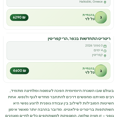
Halkidiki, Greece
בהנחיית
ג
₪ 6290
גל לוי
ריטריט התחדשות בכפר, הרי קפריסין
ריטריט
3 ספט׳ 2026
ר
4 ימים
קפריסין
בהנחיית
ג
₪ 4600
גל לוי
בעולם שבו השגרה היומיומית הפכה לעמוסה ומלחיצה מתמיד,
רבים מאיתנו מחפשים דרכים להתחבר מחדש לגוף ולנפש. אחת
השיטות המובילות לשילוב בין עבודה גופנית לרוגע נפשי היא
השתתפות בריטריט פילאטיס. מדובר בהרבה יותר מאשר אימון
גופני – זו חוויה שלמה, המספקת למשתתפים כלים לחיים מאוזנים