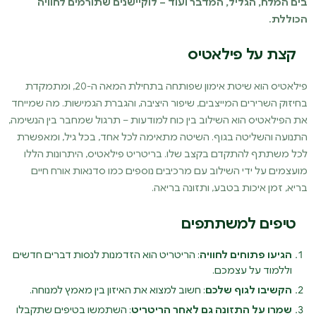
בים המלח, הגליל, המדבר ועוד – לוקיישנים שתורמים לחוויה
הכוללת.
קצת על פילאטיס
פילאטיס הוא שיטת אימון שפותחה בתחילת המאה ה-20, ומתמקדת
בחיזוק השרירים המייצבים, שיפור היציבה, והגברת הגמישות. מה שמייחד
את הפילאטיס הוא השילוב בין כוח למודעות – תרגול שמחבר בין הנשימה,
התנועה והשליטה בגוף. השיטה מתאימה לכל אחד, בכל גיל, ומאפשרת
לכל משתתף להתקדם בקצב שלו. בריטריט פילאטיס, היתרונות הללו
מועצמים על ידי השילוב עם מרכיבים נוספים כמו סדנאות אורח חיים
בריא, זמן איכות בטבע, ותזונה בריאה.
טיפים למשתתפים
הגיעו פתוחים לחוויה
: הריטריט הוא הזדמנות לנסות דברים חדשים
וללמוד על עצמכם.
הקשיבו לגוף שלכם
: חשוב למצוא את האיזון בין מאמץ למנוחה.
שמרו על התזונה גם לאחר הריטריט
: השתמשו בטיפים שתקבלו