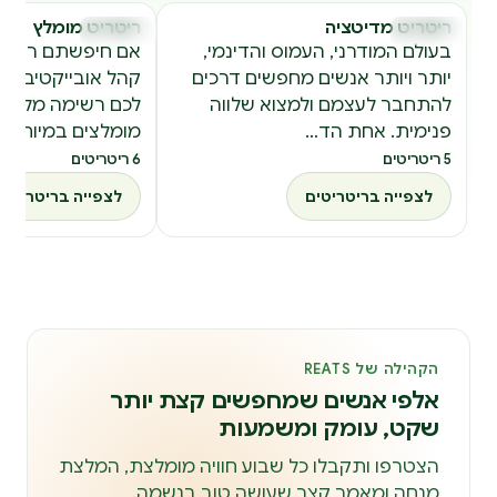
ריטריט מדיטציה
ריטריט מומלץ
ריטריטים
ריטריטים
ר
ר
בעולם המודרני, העמוס והדינמי,
אם חיפשתם ריטר
יותר ויותר אנשים מחפשים דרכים
להתחבר לעצמם ולמצוא שלווה
לכם רשימה מלאה 
פנימית. אחת הד…
מומלצים במיוח…
5 ריטריטים
6 ריטריטים
לצפייה בריטריטים
לצפייה בריטריטים
הקהילה של REATS
אלפי אנשים שמחפשים קצת יותר
שקט, עומק ומשמעות
הצטרפו ותקבלו כל שבוע חוויה מומלצת, המלצת
מנחה ומאמר קצר שעושה טוב בנשמה.