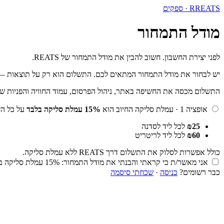
REATS · ספקים
R
מודל התמחור
לפני יצירת החשבון. חשוב להבין את מודל התמחור של REATS.
יש לבחור את מודל התמחור המתאים לכם. התשלום הוא רק על תוצאות — א
התשלום מכסה את החשיפה באתר, ניהול הפרסום, עמוד החוויה והפניות ש
אופציה 1 · עמלת סליקה
החיוב הוא
15% עמלת סליקה בלבד
על כל הזמנ
₪25
לכל ליד לסדנה
₪60
לכל ליד לריטריט
כולל אפשרות לסלוק את התשלום דרך REATS ללא עמלת סליקה.
אני מאשר/ת כי קראתי והבנתי את מודל התמחור: 15% עמלת סליקה בלבד על כל הזמנה שנסלקת דרך REATS.
כבר רשומים?
כניסה
·
שכחתי סיסמה