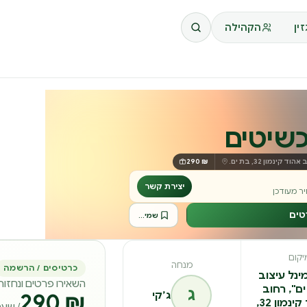
ין
הקהילה
כשיטים
קינמון 32, בת ים.
₪ 290
יצירת קשר
ר מעודכן
טים
שמירה לרשימה
יקום
מנחה
כרטיסים / הרשמה
ינל עיצוב
השאירו פרטים ונחזו
ם", רחוב
ג
ג׳קי
₪ 290
אהוד קינמון 32,
/ שעת