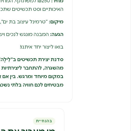
מחיר:
₪250 למשתתף. המחי
האיכותיים וסט תכשיטים שתכינ
מיקום:
“טרמינל עיצוב בת ים”, רחוב א
הגעה:
המבנה מונגש לנכים ויש
בואו ליצור יחד איתנו!
סדנת יצירת תכשיטים ב”לִילָ
מהשגרה, להתחבר ליצירתיות ש
במקום מיוחד ומרגש. בין אם את
מבטיחים לכם חוויה בלתי נשכ
בהנחיית