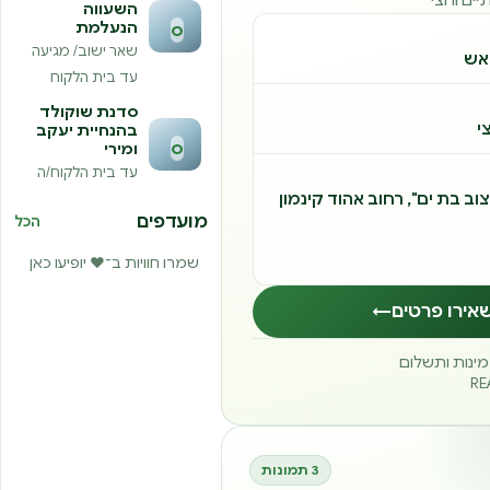
השעווה
הנעלמת
ס
שאר ישוב/ מגיעה
אש
עד בית הלקוח
סדנת שוקולד
י
בהנחיית יעקב
ס
ומירי
עד בית הלקוח/ה
וב בת ים", רחוב אהוד קינמון
מועדפים
הכל
שמרו חוויות ב־❤️ יופיעו כאן
אירו פרטים
←
זמינות ותשלום
3 תמונות