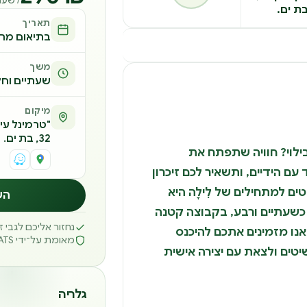
ת ים.
תאריך
בתיאום מר
משך
שעתיים וחצ
מיקום
"טרמינל עיצ
32, בת ים.
ילוי? חוויה שתפתח את
עם הידיים, ותשאיר לכם זיכרון
טים למתחילים של לִילָה היא
הש
שעתיים ורבע, בקבוצה קטנה
נחזור אליכם לגבי 
שתתפים), אנו מזמינים אתכם להיכנס
מאומת על־ידי REATS
טים ולצאת עם יצירה אישית
גלריה