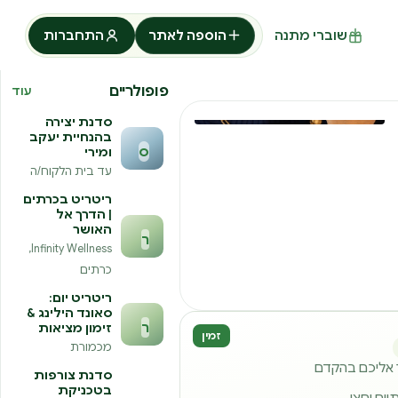
שוברי מתנה
הוספה לאתר
התחברות
פופולריים
עוד
סדנת יצירה
בהנחיית יעקב
ס
ומירי
עד בית הלקוח/ה
ריטריט בכרתים
| הדרך אל
האושר
ר
Infinity Wellness,
כרתים
ריטריט יום:
סאונד הילינג &
ר
זימון מציאות
זמין
מכמורת
ר אליכם בהקדם
סדנת צורפות
בטכניקת
יים וחצי