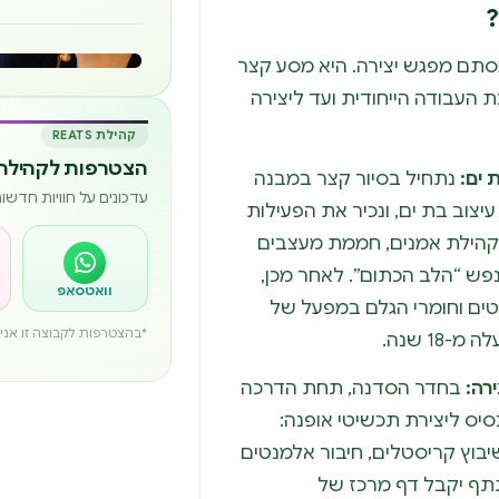
סתם מפגש יצירה. היא מסע קצר
העבודה הייחודית ועד ליצירה
קהילת REATS
הצטרפות לקהילה 
 ים:
נתחיל בסיור קצר במבנה
עדכונים על חוויות חדש
יצוב בת ים, ונכיר את הפעילות
הילת אמנים, חממת מעצבים
נפש “הלב הכתום”. לאחר מכן,
וואטסאפ
ים וחומרי הגלם במפעל של
*בהצטרפות לקבוצה זו אני מ
18 שנה.
רה:
בחדר הסדנה, תחת הדרכה
יס ליצירת תכשיטי אופנה:
יבוץ קריסטלים, חיבור אלמנטים
תף יקבל דף מרכז של