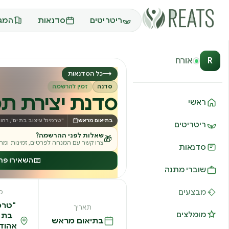
ריטריטים
סדנאות
המגז
R
אורח
→
כל הסדנאות
סדנה
זמין להרשמה
סדנת יצירת ת
ראשי
בתיאום מראש
"טרמינל עיצוב בת ים", רחוב אהוד 
ריטריטים
שאלות לפני ההרשמה?
🎁
צרו קשר עם המנחה לפרטים, זמינות ומחי
סדנאות
השאירו פר
שוברי מתנה
מבצעים
מ
"טרמ
תאריך
מומלצים
בת י
בתיאום מראש