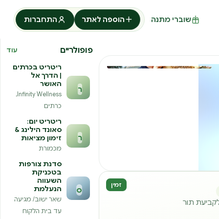
שוברי מתנה
הוספה לאתר
התחברות
פופולריים
עוד
ריטריט בכרתים
| הדרך אל
האושר
ר
Infinity Wellness,
כרתים
ריטריט יום:
סאונד הילינג &
ר
זימון מציאות
מכמורת
סדנת צורפות
בטכניקת
השעווה
זמין
הנעלמת
ס
שאר ישוב/ מגיעה
לקביעת תור
עד בית הלקוח