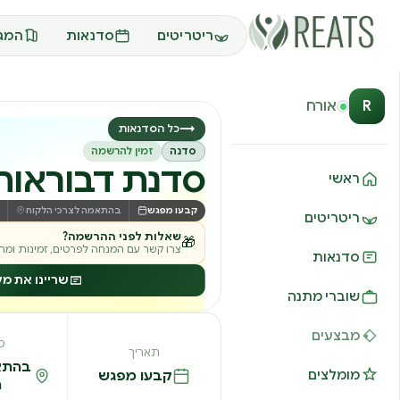
ריטריטים
סדנאות
המגז
R
אורח
→
כל הסדנאות
סדנה
זמין להרשמה
סדנת דבוראות
ראשי
קבעו מפגש
בהתאמה לצרכי הלקוח
ריטריטים
שאלות לפני ההרשמה?
🎁
צרו קשר עם המנחה לפרטים, זמינות ומחי
סדנאות
שריינו את מ
שוברי מתנה
מבצעים
מ
תאריך
בהתא
קבעו מפגש
מומלצים
ה