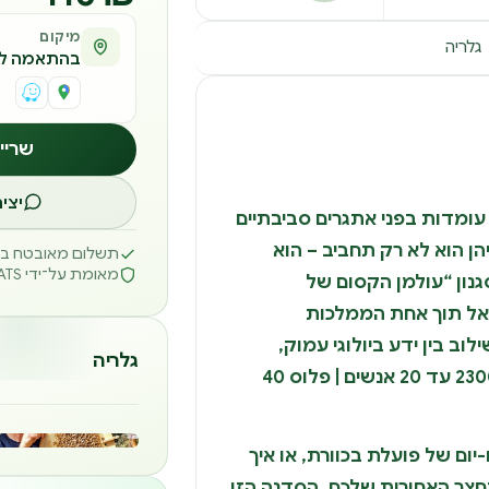
מיקום
גלריה
בהתאמה לצ
שריי
יצי
עומדות בפני אתגרים סביבתיים
ן הוא לא רק תחביב – הוא
תשלום מאובטח באמצ
מאומת על־ידי REATS
נון “עולמן הקסום של
י אל תוך אחת הממלכות
וב בין ידע ביולוגי עמוק,
גלריה
אומנות ויצירה. המחיר הוא 2300₪ עד 20 אנשים | פלוס 40
יום של פועלת בכוורת, או איך
בחצר האחורית שלכם, הסדנה הזו