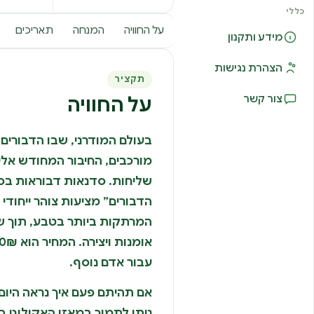
כללי
על החוויה
המנחה
תאריכים
מידע ותקנון
הצהרת נגישות
תקציר
צור קשר
על החוויה
בעולם המודרני, שבו הדבורים 
מורכבים, החיבור המחודש אליה
שליחות. סדנאות דבוראות בסג
הדבורים” מציעות צוהר ייחוד
המרתקות ביותר בטבע, תוך שיל
עבור אדם נוסף.
אם תהיתם פעם איך נראה היום-
ניתן לתמוך במאזן האקולוגי 