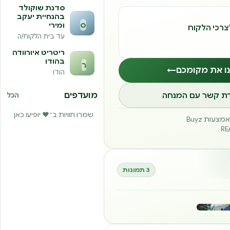
סדנת שוקולד
בהנחיית יעקב
ס
ומירי
רכי הלקוח
עד בית הלקוח/ה
ריטריט איורוודה
בהודו
ר
נו את מקומכם
←
הודו
רת קשר עם המנחה
מועדפים
הכל
שמרו חוויות ב־❤️ יופיעו כאן
עות Buyz
3 תמונות