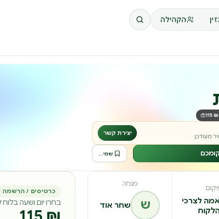
ין
הקהילה
₪ 115
יצירת קשר
ר מעודכן
קומכם
שמירה לרשימה
מנחה
יקום
כרטיסים / הרשמה
מה לצרכי
ש
בחרו יום ושעה בלוח 
שחר אוד
לקוח
₪ 115