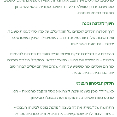
מרכיבים, מחליטים איך לעצב את הצלחת ואפילו ממציאים שילובי טעמים
מפתיעים. זו דרך מושלמת לעודד חשיבה מקורית וביטוי אישי בתוך
מסגרת בטוחה ותומכת.
חינוך לתזונה נכונה
דרך הסדנה הילדים לומדים על חומרי גלם, על מזון טרי לעומת מעובד,
ועל חשיבות של תזונה מאוזנת. הרבה פעמים ילד שיכין בעצמו סלט
ירקות – גם יטעם ויאהב אותו.
ההיכרות עם תבלינים, ירקות ופירות טריים מעודדת פתיחות לטעמים
חדשים – ומפחיתה את החשש מאוכל “בריא”. במקביל, הילדים מבינים
מה הם אוכלים, מה משפיע על הגוף שלהם ואיך הם יכולים לבחור טוב
יותר גם בבית ובבית הספר.
חיזוק הביטחון העצמי
כאשר ילד מכין בעצמו פיצה, קינוח או פסטה ומקבל מחמאות – הוא
מרגיש גאווה אמיתית. זה נותן תחושת מסוגלות וביטחון.
התחושה של “עשיתי את זה בעצמי” נותנת בוסט לביטחון העצמי –
במיוחד עבור ילדים שמתקשים במרחבים אחרים כמו בית ספר או