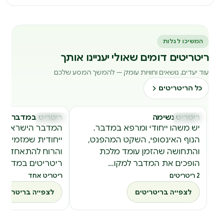
המשיכו לגלות
ריטריטים דומים שאולי יעניינו אותך
עוד יעדים, נושאים וחוויות עומק — להמשך המסע שלכם
כל הריטריטים
ריטריט נשימה
ריטריט במדבר
ריטריטים
ריטריטים
ר
ר
יש משהו ייחודי ומרפא במדבר.
המדבר הישראלי מצ
הנוף האינסופי, השקט המהפנט,
ייחודית שמזמינה 
והתחושה שהזמן עומד מלכת
והרוח להתאחד. כ
הופכים את המדבר למקו…
ריטריטים במדבר, 
2 ריטריטים
ריטריט אחד
לצפייה בריטריטים
לצפייה בריטריטים