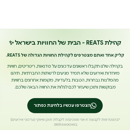
קהילת REATS - הבית של החוויות בישראל ✨
קליק אחד ואתם מצטרפים לקהילת החוויות הגדולה של REATS.
בקהילה שלנו תקבלו ראשונים עדכונים על סדנאות, ריטריטים, חוויות
מיוחדות ואירועים שלא תמיד מגיעים לרשתות החברתיות. תיהנו
מהמלצות נבחרות, הטבות בלעדיות, מקומות אחרונים בחוויות
מבוקשות ותוכן שיעזור לכם לגלות את החוויה הבאה שלכם.
הצטרפו עכשיו בלחיצת כפתור
*בהצטרפות לקבוצה זו אני מסכים/ה לקבלת תוכן שיווקי (עדכוני אירועים)
בוואטסאפ\SMS.