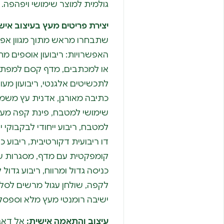
גולמית למוצר שימושי ויפהפה.
יצירת פריטים מעץ בעיצוב אישי
שתבחרו מראש מתוך מגוון אפשר
האפשרויות: ריבועון אוספים מת
או למכתבים, מדף קסם למפתח
לתכשיטים אלגנטי, ריבועון מעו
כתיבה מאורגן, אדנית עץ משמח
שימושי למטבח, פינת קפה מעו
למטבח, ריבוע ייחודי לבקבוקי י
דו ריבועית דקורטיבית, ריבוע כ
קומפקטית עם מדף, מסגרות שי
כניסה גדול ומרווח, ריבוע גדול
לקפה, שולחן עגול מרשים לסלון
ישיבה רומנטי מעץ מלא וספסל כ
עיצוב והתאמה אישית:
אל דאגה