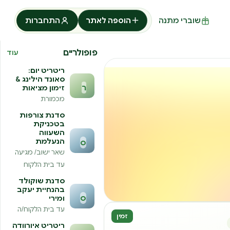
שוברי מתנה
הוספה לאתר
התחברות
פופולריים
עוד
ריטריט יום:
סאונד הילינג &
ר
זימון מציאות
מכמורת
סדנת צורפות
בטכניקת
השעווה
הנעלמת
ס
שאר ישוב/ מגיעה
עד בית הלקוח
סדנת שוקולד
בהנחיית יעקב
ס
ומירי
עד בית הלקוח/ה
זמין
ריטריט איורוודה