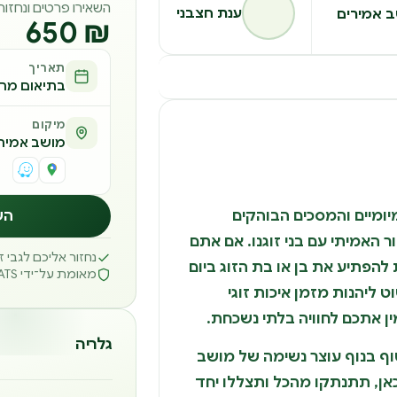
השאירו פרטים ונחזו
ענת חצבני
 אמירים
₪ 650
תאריך
בתיאום מר
מיקום
מושב אמיר
ומיים והמסכים הבוהקים
הש
ר האמיתי עם בני זוגנו. אם אתם
נחזור אליכם לגבי 
הפתיע את בן או בת הזוג ביום
מאומת על־ידי REATS
וט ליהנות מזמן איכות זוגי
ן אתכם לחוויה בלתי נשכחת.
גלריה
עטוף בנוף עוצר נשימה של מושב
כאן, תתנתקו מהכל ותצללו יחד