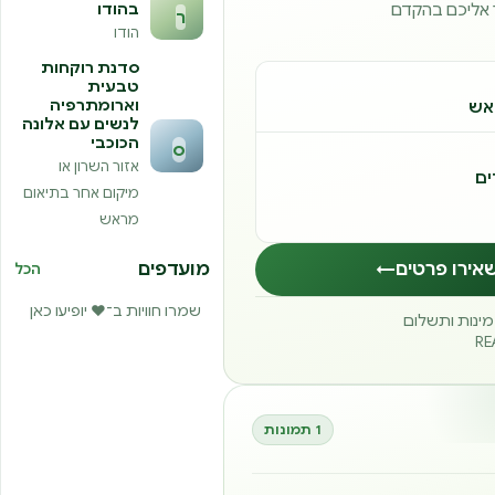
ר אליכם בהקדם
בהודו
ר
הודו
סדנת רוקחות
טבעית
וארומתרפיה
אש
לנשים עם אלונה
הכוכבי
ס
אזור השרון או
ים
מיקום אחר בתיאום
מראש
אירו פרטים
←
מועדפים
הכל
שמרו חוויות ב־❤️ יופיעו כאן
זמינות ותשלום
1 תמונות