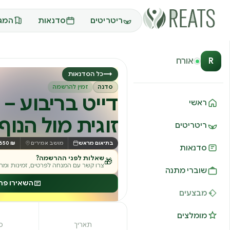
ריטריטים
סדנאות
המגז
R
אורח
→
כל הסדנאות
סדנה
זמין להרשמה
דייט בריבוע –
ראשי
זוגית מול הנוף
ריטריטים
בתיאום מראש
מושב אמירים
₪ 650
סדנאות
שאלות לפני ההרשמה?
🎁
צרו קשר עם המנחה לפרטים, זמינות ומחי
שוברי מתנה
השאירו פר
מבצעים
מומלצים
תאריך
מ