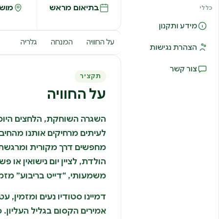
בתיאום מראש
מושב
כללי
מידע ותקנון
על החוויה
המנחה
גלריה
הצהרת נגישות
צור קשר
תקציר
על החוויה
השגרה השוחקת, הלחצים היומי
לעיתים מרחיקים אותנו מהחיבו
מחפשים דרך מקורית ומרגשת ל
הולדת, לציין יום נישואין או פש
משמעותי, “דייט בריבוע” מזמי
דמיינו סטודיו נעים ומזמין, 
אמירים הקסום בגליל העליון. 