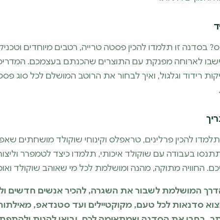
ד
? בסדנה זו תלמדו להכין פסטה טרייה, רטבים מיוחדים וטכני
יישבו לארוחה מפנקת עם התוצרים שהכנתם בעצמכם. המדריכי
קות רידוד וגלגול, ואיך לבחור את הרוטב המושלם לכל סוג פסט
ריך
ותלמדו להכין פרלינים, טראפלס וקינוחי שוקולד מושחתים ש
סו בעבודה עם שוקולד איכותי, תלמדו כיצד לטמפרר וליצור
. החוויה מתוקה, מהנה ומושלמת לכל מי שאוהב שוקולד ואומנ
דרך המושלמת לשבור את השגרה, להכיר אנשים חדשים ולה
. עם REATS תוכלו למצוא סדנאות לכל טעם, מקוקטיילים ועד סטנדאפ, מאיל
תר, בחרו את הסדנה שמתאימה לכם, ובואו להנות ולהתפ