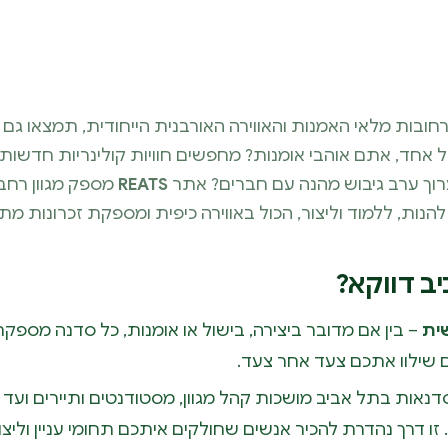
 הרחובות מלאי האמנות והאווירה האורבנית הייחודית, תמצאו ג
אחד, אתם אוהבי אומנות? מחפשים חוויות קולינריות חדשות
רוך ערב גיבוש מהנה עם חברים? אתר
REATS
מספק מגוון רחב
הנות, ללמוד וליצור, הכול באווירה כיפית ומספקת זכרונות מתו
ב דווקא?
ית
– בין אם מדובר ביצירה, בישול או אומנות, כל סדנה מספקת
ם שילוו אתכם צעד אחר צעד.
נאות בתל אביב מושכות קהל מגוון, מסטודנטים ותיירים ועד 
ו דרך נהדרת להכיר אנשים שחולקים איתכם תחומי עניין וליצ