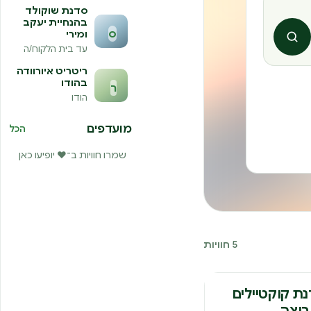
סדנת שוקולד
בהנחיית יעקב
ס
ומירי
חיפוש
עד בית הלקוח/ה
ריטריט איורוודה
בהודו
ר
הודו
מועדפים
הכל
שמרו חוויות ב־❤️ יופיעו כאן
5 חוויות
ת קוקטיילים
וצה