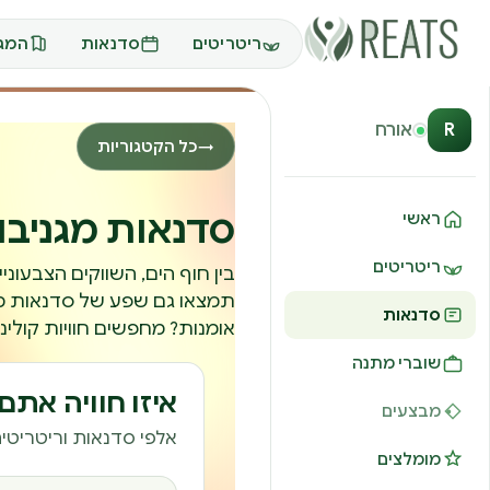
ריטריטים
סדנאות
המגז
R
אורח
כל הקטגוריות
→
סדנאות מגניבו
ראשי
ריטריטים
בין חוף הים, השווקים הצבעוני
תמצאו גם שפע של סדנאות מג
סדנאות
אומנות? מחפשים חוויות קולינ
שוברי מתנה
איזו חוויה את
מבצעים
אלפי סדנאות וריטריטים
מומלצים