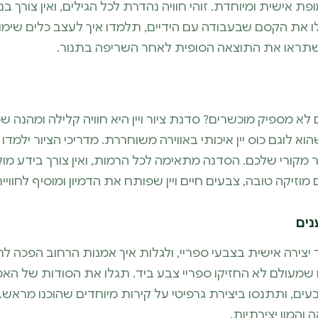
 אישית ומיוחדת. זוהי חוויה נהדרת לכל הגילים, ואין צורך בני
לו את הקסם שבעבודה עם הידיים, תלמדו איך לעצב כלים שימו
שתראו את התוצאה הסופית לאחר השריפה בתנור.
לא מספיק מוכשרים? סדנת ציור ויין היא חוויה קלילה ומהנה
א לוגם כוס יין איכותי באווירה משוחררת. מדריכי הציור ילמד
 מקורי שלכם. הסדנה מתאימה לכל הרמות, ואין צורך בידע מוק
וזיקה טובה, צבעים חיים ויין שפותח את הדמיון ומוסיף לחוויית
נים
ור יצירה אישית בצבעי ספריי, ולגלות איך אמנות הרחוב הפכה 
מעולם לא החזיקו ספריי צבע ביד. תגלו את הסודות של האמנ
ם, ותתנסו ביצירת גרפיטי על קירות מיוחדים שהוכנו מראש. זו
המון יצירתיות.