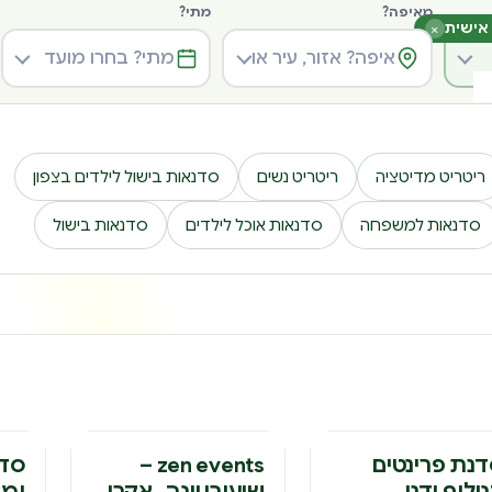
מאיפה?
מתי?
אישית
×
ריטריט מדיטציה
ריטריט נשים
סדנאות בישול לילדים בצפון
סדנאות למשפחה
סדנאות אוכל לילדים
סדנאות בישול
דנה
סדנה
סד
נת פרינטים
zen events –
סדנ
ילוף ידני
שיעורי יוגה , אקרו
ומי