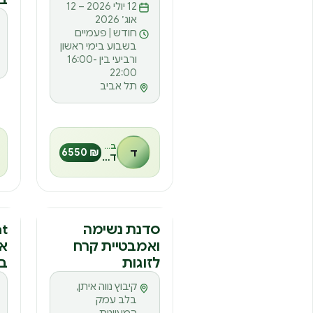
ק
12 יולי 2026 – 12
אוג׳ 2026
חודש | פעמיים
בשבוע בימי ראשון
ורביעי בין 16:00-
22:00
תל אביב
בהנחיית
ד
₪ 6550
דביר רוזן
סדנה
ס
סדנת נשימה
ואמבטיית קרח
אמ
ס
לזוגות
בצ
קיבוץ נווה איתן,
בלב עמק