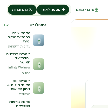
שוברי מתנה
הוספה לאתר
התחברות
פופולריים
עוד
סדנת יצירה
בהנחיית יעקב
ס
ומירי
עד בית הלקוח/ה
ריטריט בכרתים
| הדרך אל
האושר
ר
Infinity Wellness,
כרתים
ריטריט יום:
סאונד הילינג &
ר
זימון מציאות
מכמורת
סדנת צורפות
בטכניקת