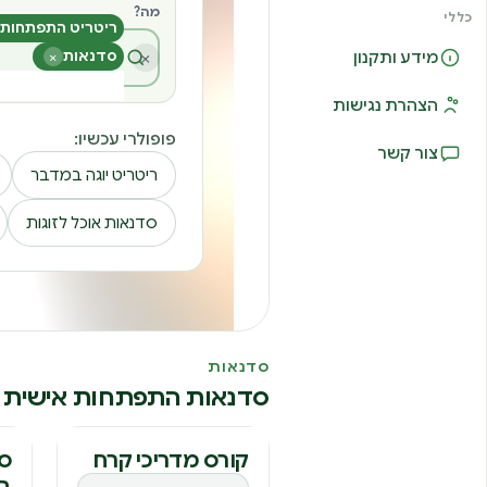
מה?
כללי
ריטריט התפתחות 
×
סדנאות
×
מידע ותקנון
הצהרת נגישות
פופולרי עכשיו:
צור קשר
ריטריט יוגה במדבר
סדנאות אוכל לזוגות
סדנאות
סדנאות התפתחות אישית
קורס
ס
קורס מדריכי קרח
סד
בג