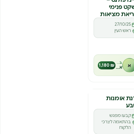
ט פנימי
יאת מציאות
27/10/25
ראש העין
בהנחיית
א
₪ 1,180
אביב שטרית
נה
ת אומנות
בע
קבעו מפגש
בהתאמה לצרכי
הלקוח