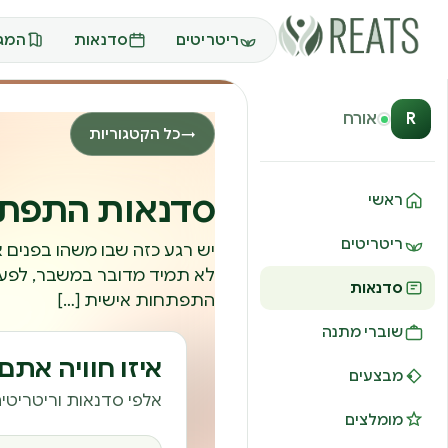
ריטריטים
סדנאות
המגז
R
אורח
כל הקטגוריות
→
סדנאות התפתח
ראשי
ריטריטים
יש רגע כזה שבו משהו בפנים אומ
לא תמיד מדובר במשבר, לפעמ
סדנאות
התפתחות אישית […]
שוברי מתנה
איזו חוויה את
מבצעים
אלפי סדנאות וריטריטים
מומלצים