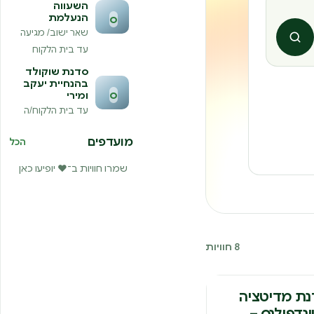
השעווה
הנעלמת
ס
שאר ישוב/ מגיעה
חיפוש
עד בית הלקוח
סדנת שוקולד
בהנחיית יעקב
ס
ומירי
עד בית הלקוח/ה
מועדפים
הכל
שמרו חוויות ב־❤️ יופיעו כאן
8 חוויות
נה
ת מדיטציה
ינדפולנס –