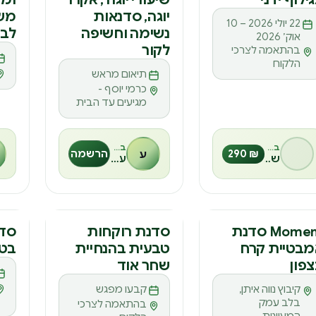
ס
Z
ס
יוגה, סדנאות
משק
22 יולי 2026 – 10
נשימה וחשיפה
לבר
אוק׳ 2026
לקור
בהתאמה לצרכי
הלקוח
תיאום מראש
כרמי יוסף -
מגיעים עד הבית
בהנחיית
בהנחיית
₪ 290
ע
הרשמה
שיה אלגזי
עמית
דנה
סדנה
סד
Moment סדנת
סדנת רוקחות
סדנ
בטיית קרח
טבעית בהנחיית
בט
M
ס
ס
פון
שחר אוד
קיבוץ נווה איתן,
קבעו מפגש
בלב עמק
בהתאמה לצרכי