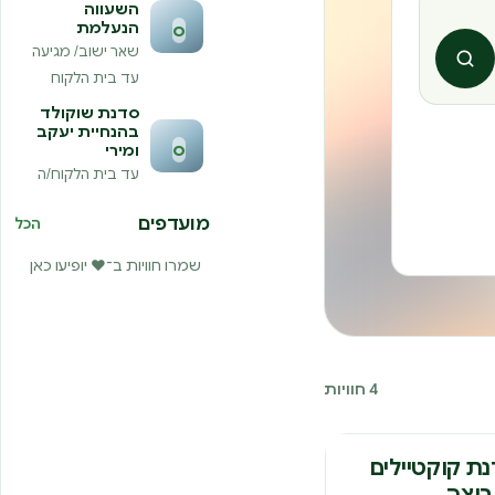
השעווה
הנעלמת
ס
שאר ישוב/ מגיעה
חיפוש
עד בית הלקוח
סדנת שוקולד
בהנחיית יעקב
ס
ומירי
עד בית הלקוח/ה
מועדפים
הכל
שמרו חוויות ב־❤️ יופיעו כאן
4 חוויות
נה
ת קוקטיילים
וצה