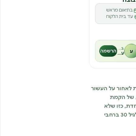
בתיאום מראש
עד בית הלקוח
בהנחיית
ע
הרשמה
עמי שמואל
ננות לאחור על העשור
, של הקמת
דת, כזו שלא
תישכח? התשובה נמצאת כאן באתר REATS, הכירו סדנאות ליום הולדת שמתאימות בדיוק לגיל 30 ברחבי