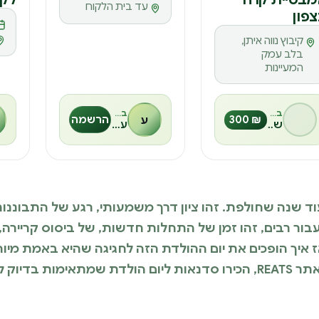
M
ס
ס
עד בית הלקוח
פון
קיבוץ נווה איתן,
בלב עמק
המעיינות
בהנחיית
בהנחיית
₪ 300
ע
הרשמה
שלומי
עמי שמואל
בה יותר מעוד שנה שחולפת. זהו ציון דרך משמעותי, רגע של התבו
ור רבים, זהו זמן של התחלות חדשות, של ביסוס קריירה
יך הופכים את יום ההולדת הזה לחגיגה שהיא באמת מיוח