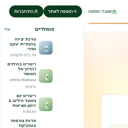
שוברי מתנה
הוספה לאתר
התחברות
פופולריים
עוד
סדנת יצירה
בהנחיית יעקב
ס
ומירי
עד בית הלקוח/ה
ריטריט בכרתים
| הדרך אל
האושר
ר
Infinity Wellness,
כרתים
ריטריט יום:
סאונד הילינג &
ר
זימון מציאות
מכמורת
סדנת צורפות
בטכניקת