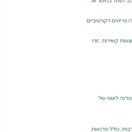
ס, לפסל בחימר או
 פריטים דקורטיביים
עות קשירות. זוהי
סדנה לאופי של
ודיו מיוחד? ב REATS, ישנן אופציות רבות, כולל סדנאות