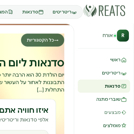
ריטריטים
סדנאות
המגז
R
אורח
כל הקטגוריות
→
סדנאות ליום הול
ראשי
ריטריטים
יום הולדת 30 הוא ה
התבוננות לאחור על העשור שח
סדנאות
התחלות […]
שוברי מתנה
איזו חוויה את
מבצעים
אלפי סדנאות וריטריטים
מומלצים