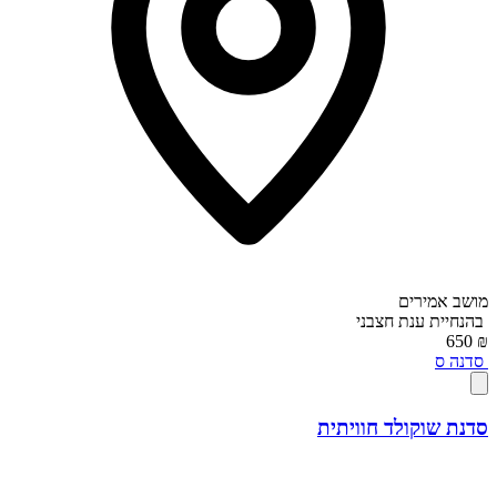
מושב אמירים
בהנחיית
ענת חצבני
₪ 650
סדנה
ס
סדנת שוקולד חוויתית