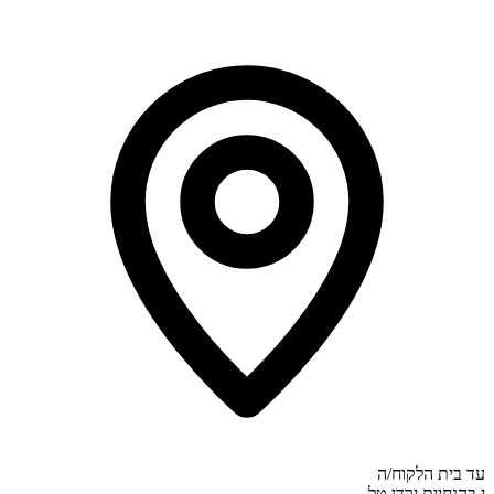
עד בית הלקוח/ה
י
בהנחיית
ירדן טל