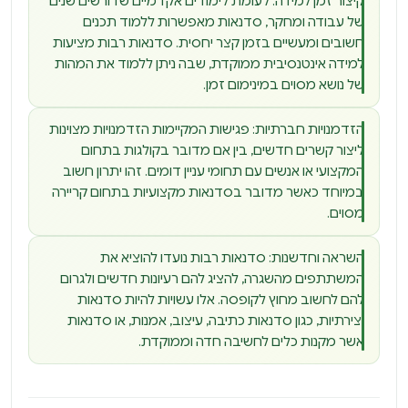
קיצור זמן למידה: לעומת לימודים אקדמיים שדורשים שנים
של עבודה ומחקר, סדנאות מאפשרות ללמוד תכנים
חשובים ומעשיים בזמן קצר יחסית. סדנאות רבות מציעות
למידה אינטנסיבית ממוקדת, שבה ניתן ללמוד את המהות
של נושא מסוים במינימום זמן.
הזדמנויות חברתיות: פגישות המקיימות הזדמנויות מצוינות
ליצור קשרים חדשים, בין אם מדובר בקולגות בתחום
המקצועי או אנשים עם תחומי עניין דומים. זהו יתרון חשוב
במיוחד כאשר מדובר בסדנאות מקצועיות בתחום קריירה
מסוים.
השראה וחדשנות: סדנאות רבות נועדו להוציא את
המשתתפים מהשגרה, להציג להם רעיונות חדשים ולגרום
להם לחשוב מחוץ לקופסה. אלו עשויות להיות סדנאות
יצירתיות, כגון סדנאות כתיבה, עיצוב, אמנות, או סדנאות
אשר מקנות כלים לחשיבה חדה וממוקדת.