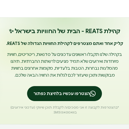
קהילת REATS - הבית של החוויות בישראל ✨
קליק אחד ואתם מצטרפים לקהילת החוויות הגדולה של REATS.
בקהילה שלנו תקבלו ראשונים עדכונים על סדנאות, ריטריטים, חוויות
מיוחדות ואירועים שלא תמיד מגיעים לרשתות החברתיות. תיהנו
מהמלצות נבחרות, הטבות בלעדיות, מקומות אחרונים בחוויות
מבוקשות ותוכן שיעזור לכם לגלות את החוויה הבאה שלכם.
הצטרפו עכשיו בלחיצת כפתור
*בהצטרפות לקבוצה זו אני מסכים/ה לקבלת תוכן שיווקי (עדכוני אירועים)
בוואטסאפ\SMS.