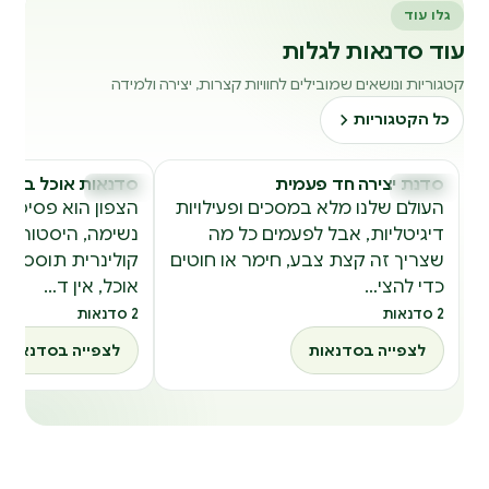
גלו עוד
עוד סדנאות לגלות
קטגוריות ונושאים שמובילים לחוויות קצרות, יצירה ולמידה
כל הקטגוריות
סדנת יצירה חד פעמית
סדנאות אוכל בצפון
סדנאות
סדנאות
ס
ס
העולם שלנו מלא במסכים ופעילויות
הצפון הוא פסיפס ש
דיגיטליות, אבל לפעמים כל מה
נשימה, היסטוריה 
שצריך זה קצת צבע, חימר או חוטים
קולינרית תוססת. 
כדי להצי…
אוכל, אין ד…
2 סדנאות
2 סדנאות
לצפייה בסדנאות
לצפייה בסדנאות