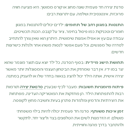
סדנת יצירה חד פעמית שונה מחוג או קורס ממושך. היא מציעה חוויה
מרוכזת, אינטנסיבית ושלמה, עם יתרונות רבים:
התנסות במגוון רחב של תחומים:
ילדים יכולים להתנסות במגוון
חומרים וטכניקות כמו פיסול בחימר, ציור על קנבס, הכנת תכשיטים,
עבודה עם עץ או אפילו אמנות שימושית. היתרון הוא שאין צורך להתחייב
לסדרה של מפגשים, וכל פעם אפשר לנסות משהו אחר ולגלות כישרונות
חדשים.
תחושת הישג מיידית:
בסוף הסדנה, כל ילד יוצא עם תוצר מוגמר שהוא
יצר במו ידיו. אין דבר שמחזק את הביטחון העצמי והמסוגלות יותר מאשר
יצירה אישית, אותה הילד יכול להציג בגאווה בחדר שלו או להעניק במתנה.
פיתוח מיומנויות חשובות:
מעבר לכיף שבעניין,
סדנאות יצירה
תורמות
רבות להתפתחות הילד. הן מחזקות את המוטוריקה העדינה, מפתחות
את היצירתיות והדמיון ומלמדות פתרון בעיות וחשיבה מחוץ לקופסה.
זמן איכות משותף:
סדנה חד פעמית יכולה להיות בילוי משפחתי
מושלם. זו הזדמנות לשים את הטלפונים בצד וליצור יחד, לתקשר
ולהתחבר בדרך מהנה וחווייתית.