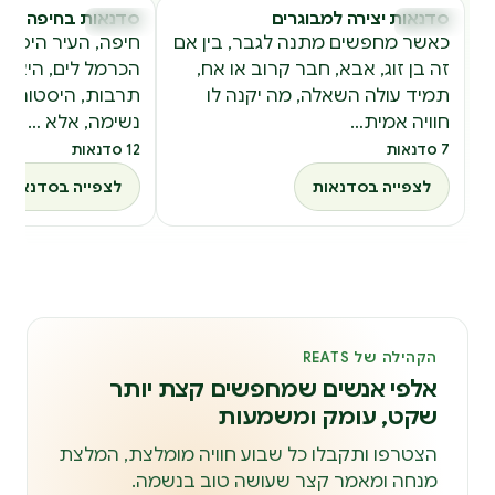
סדנאות יצירה למבוגרים
סדנאות בחיפה
סדנאות
סדנאות
ס
ס
כאשר מחפשים מתנה לגבר, בין אם
חיפה, העיר היפהפי
זה בן זוג, אבא, חבר קרוב או אח,
הכרמל לים, היא ל
תמיד עולה השאלה, מה יקנה לו
תרבות, היסטוריה ו
חוויה אמית…
נשימה, אלא …
7 סדנאות
12 סדנאות
לצפייה בסדנאות
לצפייה בסדנאות
הקהילה של REATS
אלפי אנשים שמחפשים קצת יותר
שקט, עומק ומשמעות
הצטרפו ותקבלו כל שבוע חוויה מומלצת, המלצת
מנחה ומאמר קצר שעושה טוב בנשמה.