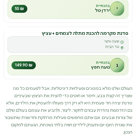
בהנחיית
י
₪ 55
ירדן טל
סדנת מקרמה להכנת מתלה לצמחים + עציץ
סדנה
שעה וחצי
ס
עד הבית
בהנחיית
נ
₪ 149.90
נועה חפץ
העולם שלנו מלא במסכים ופעילויות דיגיטליות, אבל לפעמים כל מה
שצריך זה קצת צבע, חימר או חוטים כדי להצית את הניצוץ שבעיניים.
סדנת יצירה חד פעמית היא לא רק דרך מעולה להעסיק את הילדים, אלא
גם הזדמנות נהדרת עבורם לחקור, ליצור, ולהביע את עצמם בעולם שלם
של צורות וצבעים. אם אתם מחפשים פעילות מרתקת וחדשנית שתשבור
את שגרת היום-יום ותעניק לילדים חוויה בלתי נשכחת, הגעתם למקום
הנכון.