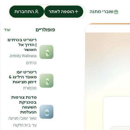
שוברי מתנה
הוספה לאתר
התחברות
פופולריים
עוד
ריטריט בכרתים
| הדרך אל
האושר
ר
Infinity Wellness,
כרתים
ריטריט יום:
סאונד הילינג &
ר
זימון מציאות
מכמורת
סדנת צורפות
בטכניקת
השעווה
הנעלמת
ס
שאר ישוב/ מגיעה
עד בית הלקוח