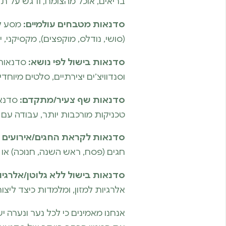
בריאים, אוכל מהצומח, ודגש על תזו
סדנאות מטבחים עולמיים:
מסע קו
(סושי, נודלס, מוקפצים), מקסיקני, ים
סדנאות בישול לפי נושא:
סדנאות 
וסנדוויצ’ים יצירתיים, סלטים מיוחדי
סדנאות שף צעיר/מתקדם:
סדנאות
טכניקות מורכבות יותר, עבודה עם ח
סדנאות לקראת החגים/אירועים מ
חגים (פסח, ראש השנה, חנוכה) או א
סדנאות בישול ללא גלוטן/אלרגיו
אלרגיות למזון, ומלמדות כיצד ליצו
אנחנו מאמינים כי לכל נער ונערה 