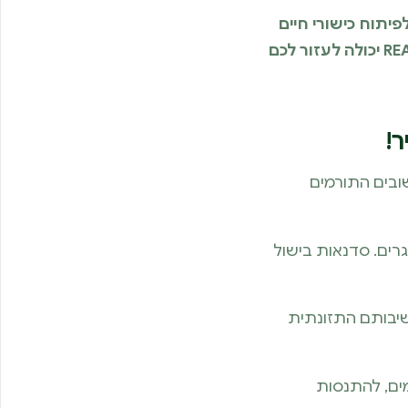
פיתוח כישורי חיים
לנוער הן הבחירה המושלמת, וכיצד REATS יכולה לעזור לכם
!
ובים התורמים
גרים. סדנאות בישול
שיבותם התזונתית
מים, להתנסות