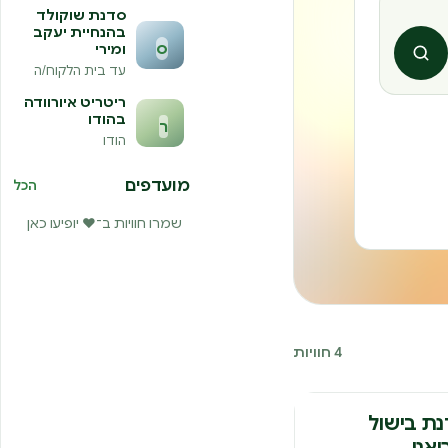
סדנת שוקולד
בהנחיית יעקב
ס
ומירי
חיפוש
עד בית הלקוח/ה
ריטריט איורוודה
בהודו
ר
הודו
מועדפים
הכל
שמרו חוויות ב־❤️ יופיעו כאן
4 חוויות
נה
ת בישול
יאני