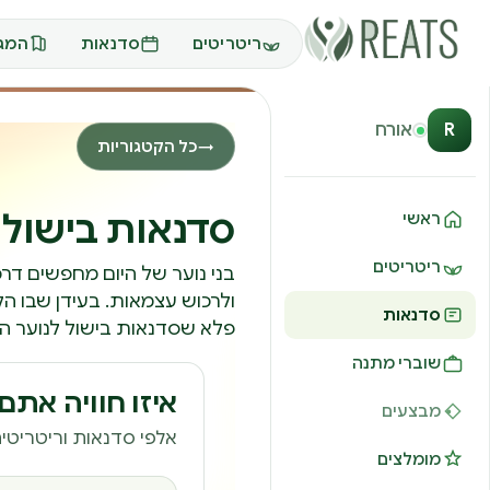
ריטריטים
סדנאות
המגז
R
אורח
כל הקטגוריות
→
סדנאות בישול 
ראשי
ריטריטים
בני נוער של היום מחפשים ד
ולרכוש עצמאות. בעידן שבו הק
סדנאות
פלא שסדנאות בישול לנוער הפ
שוברי מתנה
איזו חוויה את
מבצעים
אלפי סדנאות וריטריטים
מומלצים