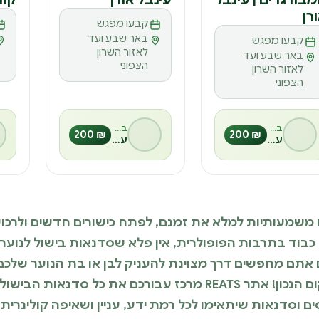
ס
ס
ס
רן
קבעו מפגש
באר שבע ועד
קבעו מפגש
לאזור השרון
באר שבע ועד
הצפוני
לאזור השרון
הצפוני
בהנחיית
בהנחיית
₪ 200
₪ 200
עינבל אורן
עינבל אורן
ם משמעותיות למלא את זמנם, לפתח כישורים חדשים ולרכו
כבוד בתרבות הפופולרית, אין פלא שסדנאות בישול לנוער
 אתם מחפשים דרך מצוינת להעניק לבן או בת הנוער שלכם 
לימודית ומעצימה – הגעתם למקום הנכון! אתר REATS מרכז עבורכם את כל 
ים וסדנאות שיתאימו לכל רמת ידע, עניין ושאיפה קולינרית.