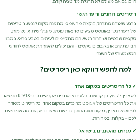
חיים, גם אם מעולם לא תרגלת מדיטציה קודם.
ריטריטים רוחניים וריפוי רגשי
ברגע שאנחנו מתרחקים קצת מהעומס, מתפנה מקום לנפש. ריטריטים
של ריפוי רגשי באוגוסט מציעים סדנאות עומק, מעגלי שיתוף, נשימות,
טקסים שבטיים ושיחרור רגשי. הם מתקיימים לעיתים בטבע פראי, במבני
אבן עתיקים או בקיבוצים שקטים – והם יכולים להפוך את אוגוסט לחודש
המשמעותי של השנה.
למה לחפש דווקא כאן ריטריטים?
✔ כל הריטריטים במקום אחד
לא צריך לקפוץ בין קבוצות, בלוגים או אתרים אקראיים כי ב-REATS תמצאו
את כל הריטריטים של אוגוסט מרוכזים במקום אחד. כל ריטריט מסודר
לפי נושא, תאריך, מיקום וסוג התוכן, כדי שתמצאו בדיוק את מה שמתאים
לכם – בקלות ובמהירות.
✔ מנחים מהטובים בישראל