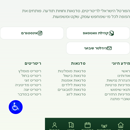
הפורטל הישראלי לריטריטים, סדנאות וחוויות תודעה. פותחים את
המפה לכל מי שמחפש עומק, שקט ומשמעות.
קהילת וואטסאפ
אינסטגרם
ניוזלטר שבועי
מידע חיוני
סדנאות
ריטריטים
ראשי
סדנאות מומלצות
ריטריט מומלץ
אודותינו
סדנאות בישול
ריטריט בחול
הצהרת נגישות
סדנאות אומנות
ריטריט זוגי
מדיניות פרטיות
סדנאות לילדים
ריטריט מדיטציה
תנאי שימוש
סדנאות למבוגרים
ריטריט יוגה
מדיניות החזרים
סדנאות לזוג
ריטריט במדבר
שוברי מתנה
© REATS 2026 · כל הזכויות שמורות. נבנה באהבה בתל אביב.