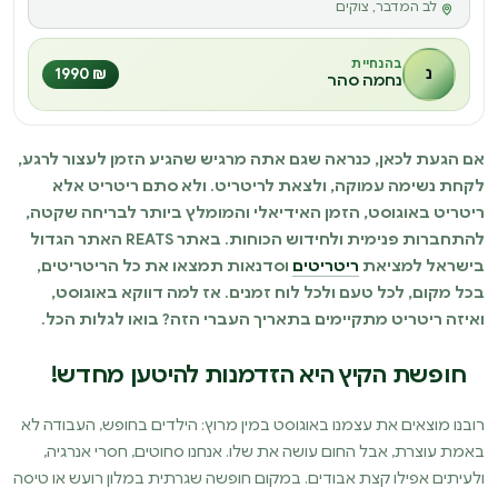
לב המדבר, צוקים
בהנחיית
נ
₪ 1990
נחמה סהר
אם הגעת לכאן, כנראה שגם אתה מרגיש שהגיע הזמן לעצור לרגע,
לקחת נשימה עמוקה, ולצאת לריטריט. ולא סתם ריטריט אלא
ריטריט באוגוסט, הזמן האידיאלי והמומלץ ביותר לבריחה שקטה,
להתחברות פנימית ולחידוש הכוחות. באתר REATS האתר הגדול
בישראל למציאת
ריטריטים
וסדנאות תמצאו את כל הריטריטים,
בכל מקום, לכל טעם ולכל לוח זמנים. אז למה דווקא באוגוסט,
ואיזה ריטריט מתקיימים בתאריך העברי הזה? בואו לגלות הכל.
חופשת הקיץ היא הזדמנות להיטען מחדש!
רובנו מוצאים את עצמנו באוגוסט במין מרוץ: הילדים בחופש, העבודה לא
באמת עוצרת, אבל החום עושה את שלו. אנחנו סחוטים, חסרי אנרגיה,
ולעיתים אפילו קצת אבודים. במקום חופשה שגרתית במלון רועש או טיסה