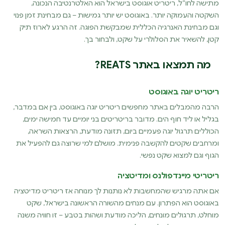
מתישה לחו”ל, ריטריט אוגוסט בישראל הוא האלטרנטיבה הנכונה,
השקטה והעמוקה יותר. באוגוסט יש יותר גמישות – גם מבחינת זמן פנוי
וגם מבחינת האנרגיה הכללית שמבקשת הפוגה. זה הרגע לארוז תיק
קטן, להשאיר את הסלולרי על שקט, ולבחור בך.
מה תמצאו באתר REATS?
ריטריט יוגה באוגוסט
הרבה מהמבלים באתר מחפשים ריטריט יוגה באוגוסט, בין אם במדבר,
בגליל או ליד חוף הים. מדובר בריטריטים בני יומיים עד חמישה ימים,
הכוללים תרגול יוגה פעמיים ביום, תזונה מודעת, הרצאות השראה,
ומרחבים שקטים להקשבה פנימית. מושלם למי שרוצה גם להפעיל את
הגוף וגם למצוא שקט נפשי.
ריטריטי מיינדפולנס ומדיטציה
אם אתה מרגיש שהמחשבות לא נותנות לך מנוחה אז ריטריט מדיטציה
באוגוסט הוא הפתרון. עם מנחים מהשורה הראשונה בישראל, שקט
מוחלט, תרגולים מונחים, הליכה מודעת ושהות בטבע – זו חוויה משנה