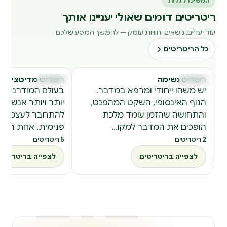
המשיכו לגלות
ריטריטים דומים שאולי יעניינו אותך
עוד יעדים, נושאים וחוויות עומק — להמשך המסע שלכם
כל הריטריטים
ריטריט נשימה
ריטריט מדיטציה
ריטריטים
ריטריטים
ר
ר
יש משהו ייחודי ומרפא במדבר.
בעולם המודרני, הע
הנוף האינסופי, השקט המהפנט,
יותר ויותר אנשים
והתחושה שהזמן עומד מלכת
להתחבר לעצמם ול
הופכים את המדבר למקו…
פנימית. אחת הד…
2 ריטריטים
5 ריטריטים
לצפייה בריטריטים
לצפייה בריטריטים