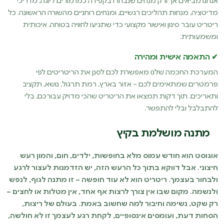
אנחנו מביאים אך ורק מנחים שנבחרו בקפידה כמו מורים ליוגה, מדריכי
מדיטציה, מנחות תהליכים רגשיים, ומנחים רוחניים מהשורה הראשונה. כל
ריטריט עובר סינון ואישור מקצועי כדי שתגיעו לחוויה בטוחה, איכותית
ומשמעותית.
✔ התאמה אישית ומהירה
המערכת החכמה שלנו מאפשרת לכם לסנן את הריטריטים לפי
פרמטרים שמתאימים לכם – אזור בארץ, רמת תרגול, נושא, תקציב
ותאריכים. תוך דקות תמצאו את הריטריט שהכי מדויק עבורכם, בלי
להתבלבל ובלי להתפשר.
מתנה מושלמת בקיץ
אוגוסט הוא חודש עמוס מלא בחופשות, ילדים, חום, והמון רעש
חיצוני. אבל דווקא בתוך כל הרעש הזה, יש הזדמנות לעצור לרגע
ולבחור בעצמך. ריטריט הוא לא עוד חופשה – זו מתנה לגוף, לנפש
ולנשמה. מקום שבו אין צורך לרצות אף אחד, אין מטלות או לחצים –
רק שקט, נשימה וחיבור למה שחשוב באמת. בעולם של ריצות,
הסחות דעת, ועומסים אינסופיים, לקחת רגע לעצמך זו לא חולשה,