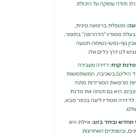
כרת תודה עמוקה על היכולת
וגה:
מטפלת ברפואה סינית,
גה ובעלת סטודיו “הדהרמה” בתומר.
בין גוף-נפש-נשימה-תנועה
גיש לנו דרך כלים אלו.
וסדנת קרח:
דזירה מעבירה
ד הילינג) בשכיבה, המשתמשות
יות מרפאות המורידות מתח
צבים. היא גם תנחה את סדנת
דזירה סטודיו ליוגה בכפר סבא,
ולם.
 מחדש וביחד בזוג:
איילת היא
ת בריפוי טבעי מזה 24 שנים, ובשנתיים האחרונות