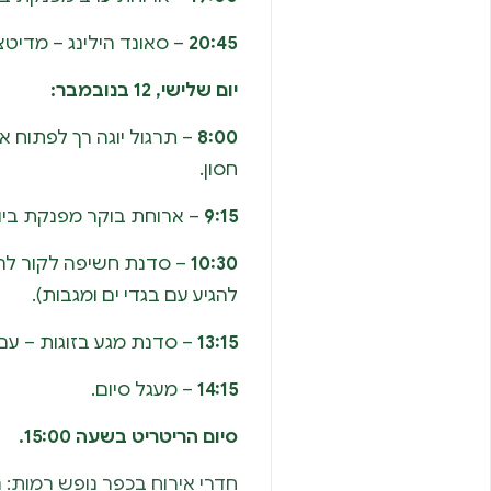
20:45
– סאונד הילינג – מדיטצ
יום שלישי, 12 בנובמבר:
8:00
– תרגול יוגה רך לפתוח א
חסון.
9:15
– ארוחת בוקר מפנקת ביו
10:30
– סדנת חשיפה לקור להע
להגיע עם בגדי ים ומגבות).
13:15
– סדנת מגע בזוגות – עם 
14:15
– מעגל סיום.
סיום הריטריט בשעה 15:00.
חדרי אירוח בכפר נופש רמות: נ