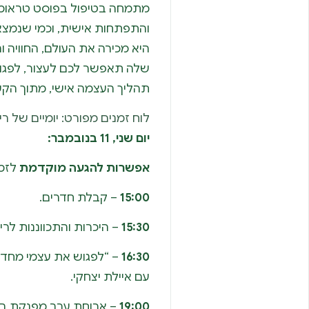
מתמחה בטיפול בפוסט טראומה
והתפתחות אישית, וכמי שנמצא
היא מכירה את העולם, החוויה 
שלה תאפשר לכם לעצור, לפגו
תהליך העצמה אישי, מתוך הקש
לוח זמנים מפורט: יומיים של ריפו
יום שני, 11 בנובמבר:
אפשרות להגעה מוקדמת
לזמן
15:00
– קבלת חדרים.
15:30
– היכרות והתכווננות לרי
16:30
– “לפגוש את עצמי מחדש
עם איילת יצחקי.
19:00
– ארוחת ערב מפנקת בי