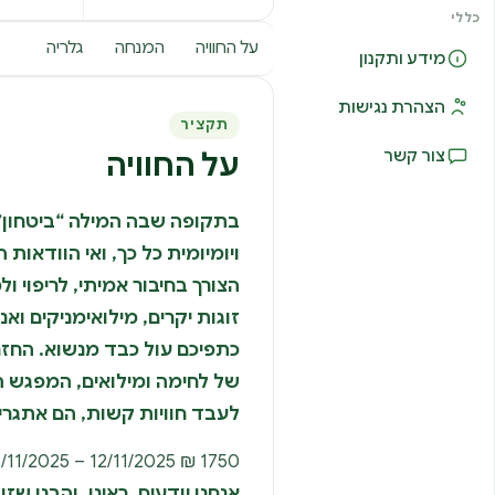
כללי
על החוויה
המנחה
גלריה
מידע ותקנון
הצהרת נגישות
תקציר
צור קשר
על החוויה
בתקופה שבה המילה “ביטחון
ויומיומית כל כך, ואי הוודאות 
הצורך בחיבור אמיתי, לריפוי ול
זוגות יקרים, מילואימניקים ואנ
כתפיכם עול כבד מנשוא. החזר
של לחימה ומילואים, המפגש ה
לעבד חוויות קשות, הם אתגרי
1750 ₪ 12/11/2025 – 11/11/2025 כפר נופש רמות טל ארונס
אנחנו יודעים. ראינו. והבנו שז