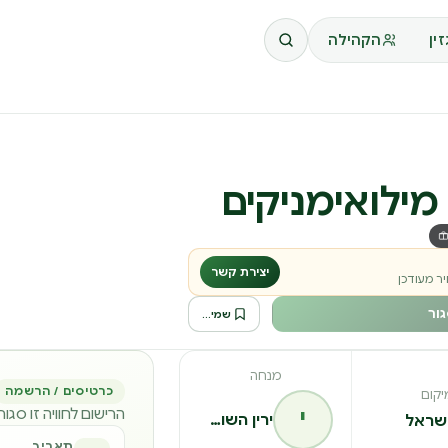
ין
הקהילה
מילואימניקים
יצירת קשר
ר מעודכן
ור
שמירה לרשימה
מנחה
כרטיסים / הרשמה
יקום
י
הרישום לחוויה זו סגו
ירין השותף
שראל
תאריך