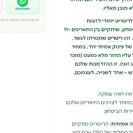
 מובן מאליו.
וואטסאפ
ריטריט ייחודי לזוגות
*בהצטרפות לקבוצה זו אני מ
מילואימניקים ואנשי כוחות הביטחון, שיתקיים בין התאריכים 11-
ריטריט
שמטרתו לגשר,
ל פינוק אמיתי יחד, במחיר
עליו החזר מלא כמעט (מוכר
 זוגי). זו ההזדמנות שלכם
ש – אחד לשנייה, לעצמכם,
והי חוויה עמוקה
יוחד לצרכים הייחודיים שלכם
ות הביטחון:
 אמיתית:
הריטריט מתקיים
כמעט בהתנדבות מלאה, בעלות סמלית של 1750 ש”ח לזוג,