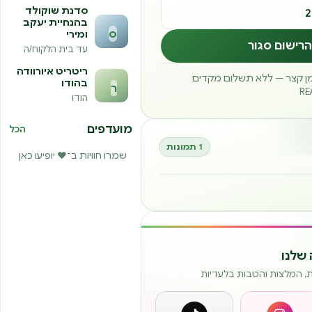
סדנת שוקולד
בהנחיית יעקב
ס
ומירי
הרישום סגור
עד בית הלקוח/ה
ריטריט איורוודה
זמן קצר — ללא תשלום מקדים
בהודו
ר
הודו
מועדפים
הכל
1 תמונות
שמרו חוויות ב־❤️ יופיעו כאן
שלנו
ות, המלצות והטבות בלעדיות