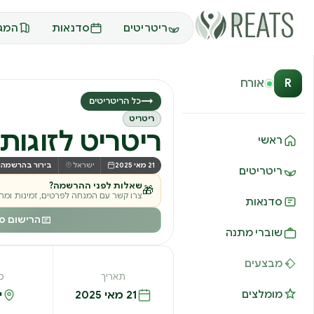
ריטריטים
סדנאות
המגז
R
אורח
→
כל הריטריטים
ריטריט
ריטריט לזוגות 
ראשי
21 מאי 2025
ישראל
בירור בהרשמה
ריטריטים
שאלות לפני ההרשמה?
🎁
צרו קשר עם המנחה לפרטים, זמינות ומחי
סדנאות
הרישום סג
שוברי מתנה
מבצעים
תאריך
מ
21 מאי 2025
י
מומלצים