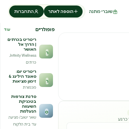
שוברי מתנה
הוספה לאתר
התחברות
פופולריים
עוד
ריטריט בכרתים
| הדרך אל
האושר
ר
Infinity Wellness,
כרתים
ריטריט יום:
סאונד הילינג &
ר
זימון מציאות
מכמורת
סדנת צורפות
בטכניקת
השעווה
הנעלמת
ס
שאר ישוב/ מגיעה
ר כרגע
עד בית הלקוח