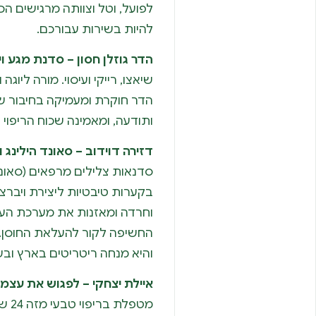
לפועל, וטל וצוותה מרגישים ה
להיות בשירות עבורכם.
הדר גוזלן חסון – סדנת מגע וי
שיאצו, רייקי ועיסוי. מורה ליו
הדר חוקרת ומעמיקה בחיבור ש
ותודעה, ומאמינה שכוח הריפוי נ
דזירה דוידוב – סאונד הילינג 
סדנאות צלילים מרפאים (סאונ
בקערות טיבטיות ליצירת ויברצ
וחרדה ומאזנות את מערכת הע
החשיפה לקור להעלאת החוסן. ל
והיא מנחה ריטריטים בארץ ובע
איילת יצחקי – לפגוש את עצמי
מטפל