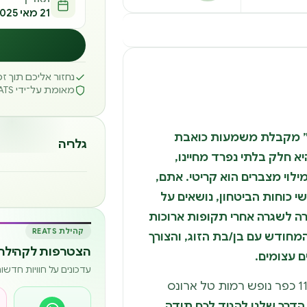
21 מאי 2025
נחזור אליכם תוך 
מאומת על־ידי REATS
” מקבלת משמעות כואבת
גלריה
היא חלק בלתי נפרד מחיינו,
מילוי מצברים הוא קריטי. אתם,
שי כוחות הביטחון, נושאים על
ה לשגרה אחרי תקופות ארוכות
קהילת REATS
מחודש עם בן/בת הזוג, והצורך
הצטרפות לקהילה 
ם עצומים.
עדכונים על חוויות חדש
ו הדרך שלנו להגיד לכם תודה.