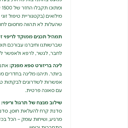
ומ
מילואים (בקטגוריית טיפול זוגי 
שהעלות לא תהווה מחסום לחוו
תמהיל תכנים ממוקד לריפוי זוג
שברשותנו וחיברנו עבורכם תוכ
לחבר, לגשר, לרפא ולאפשר לכם
לינה בריזורט ספא מפנק:
אתם 
ביותר. תיהנו מלינה בחדרים מ
אפשרות לשדרוגים לבקתות טבע ע
עם סאונה פרטית.
שילוב מנצח של תרגול וריפוי:
י
סדנת קרח להעלאת חוסן, סדנת
מרגיע, ושיחות עומק – הכל ב
התחברות וריפוי.