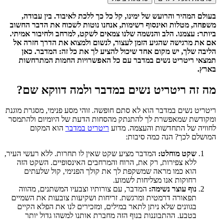
בעולם המהיר והרועש של ימינו, קל כל כך ללכת לאיבוד. בין עבודה,
משפחה, מטלות ואינסוף רשימות, אנחנו נוטות לשכוח את הדבר החשוב
ביותר: עצמנו. הלב והנשמה שלנו צמאים לשקט, למרחב ולחיבור אמיתי.
אם את מרגישה שהגיע הזמן לעצור, לנשום ולמצוא את הדרך חזרה אל
הליבה שלך, יש מקום אחד שיכול להציע לך את כל זה: המדבר. כאן
תמצאי ריטריט נשים במדבר עם כל האפשרויות החמות המתרחשות
בארץ.
מה זה ריטריט נשים במדבר ולמה דווקא שם?
ריטריט נשים במדבר הוא לא סתם חופשה. זוהי מסע פנימי, מסגרת מוגנת
ומקודשת שמאפשרת לך להתנתק מהסחות הדעת של היומיום ולהתמסר
לחוויה של התחדשות והעצמה. מדוע
ריטריט במדבר
הוא המקום
המושלם לכך? הנה כמה סיבות:
שקט מוחלט:
המדבר מציע שקט שאין לו תחרות. ללא רעשי העיר,
ללא צפירות, רק את, הרוח והמרחבים האינסופיים. השקט הזה
הוא כמו מראה שמשקפת לך את קולך הפנימי, קול שלעתים
רחוקות אנו מצליחות לשמוע.
נוף עוצר נשימה:
המדבר, עם צורותיו וצבעיו המשתנים, מהווה
תפאורה דרמטית ומרגשת. זריחות ושקיעות צובעות את השמיים
בגוונים שלא ניתן לתאר במילים, ומזכירים לנו את הפלא הקיים
בטבע. ההתבוננות בנוף הזה מחברת אותנו למשהו גדול יותר