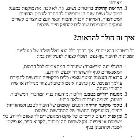
מאיתנו.
תחושת קהילה:
בריטריט נשים, את לא לבד. את מוקפת במעגל
תומך של נשים שגם הן מחפשות להתחבר לעצמן. החוויות
המשותפות, השיחות הכנות והכוח הנשי העצום יוצרים קשרים
עמוקים ומעצימים שיכולים להחזיק חיים שלמים.
איך זה הולך להראות?
כל ריטריט הוא ייחודי, אך בדרך כלל הוא כולל שילוב של פעילויות
המכוונות לחיבור גוף-נפש. תוכלי לצפות לפעילויות כמו:
תרגולי יוגה ומדיטציה:
שיעורים המתאימים לכל הרמות,
המאפשרים לגוף להשתחרר ולנפש להירגע.
סדנאות העצמה וביטוי עצמי:
כלים פרקטיים ומרגשים לחקירת
עולמך הפנימי, כגון כתיבה אינטואיטיבית, ציור מנדלות או שיח
קבוצתי מונחה.
מסעות רגליים בטבע:
הליכות מודעות בנוף המדברי, המשלבות
תנועה, נשימה ונוכחות מלאה ברגע.
טקסי שקיעה וזריחה:
רגעים קסומים של חיבור לטבע ולמחזוריות
החיים, המעניקים תחושה של התחדשות ושלמות.
זמן פנוי:
רגעים קריטיים של שקט המאפשרים לך פשוט להיות, בלי
משימות או ציפיות. זמן לשתות תה צמחים, לקרוא ספר, או פשוט
לשבת ולהתבונן בנוף.