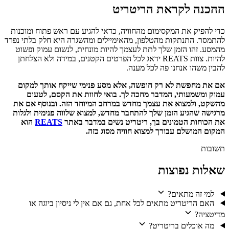
ההכנה לקראת הריטריט
כדי להפיק את המקסימום מהחוויה, כדאי להגיע עם ראש פתוח ומוכנות
להתמסר. התנתקות מהטלפון, מהאימיילים ומהשגרה היא חלק בלתי נפרד
מהמסע. זהו הזמן שלך לתת לעצמך להיות מונחית, לנשום עמוק ופשוט
להיות. צוות REATS ידאג לכל הפרטים הקטנים, במידה ולא הצלחתן
להבין משהו אנחנו פה לכל מענה.
אם את מחפשת לא רק חופשה, אלא מסע פנימי שייקח אותך למקום
עמוק ומשמעותי, המדבר מחכה לך. בואי לחוות את הקסם, לטעום
מהשקט, ולמצוא את עצמך מחדש במרחב המיוחד הזה. ובנוסף אם את
מרגישה שהגיע הזמן שלך להתחבר מחדש, למצוא שלווה פנימית ולגלות
את הכוחות הטמונים בך, ריטריט נשים במדבר באתר
REATS
הוא
המקום המושלם עבורך למצוא חוויה מסוג כזה.
תשובות
שאלות נפוצות
למי זה מתאים?
האם הריטריט מתאים לכל אחת, גם אם אין לי ניסיון ביוגה או
מדיטציה?
מה אוכלים בריטריט?