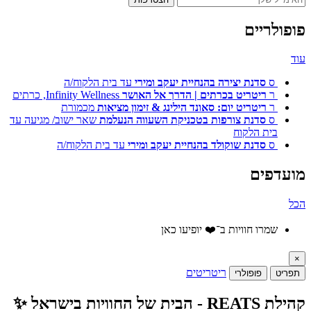
פופולריים
עוד
ס
סדנת יצירה בהנחיית יעקב ומירי
עד בית הלקוח/ה
ר
ריטריט בכרתים | הדרך אל האושר
Infinity Wellness, כרתים
ר
ריטריט יום: סאונד הילינג & זימון מציאות
מכמורת
ס
סדנת צורפות בטכניקת השעווה הנעלמת
שאר ישוב/ מגיעה עד
בית הלקוח
ס
סדנת שוקולד בהנחיית יעקב ומירי
עד בית הלקוח/ה
מועדפים
הכל
שמרו חוויות ב־❤️ יופיעו כאן
×
ריטריטים
תפריט
פופולרי
קהילת REATS - הבית של החוויות בישראל ✨