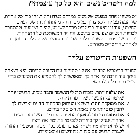
למה ריטריט נשים הוא כל כך עוצמתי?
יש משהו מיוחד במפגש של נשים במרחב בטוח ותומך. זהו כוח של אחיות,
של הבנה עמוקה ללא צורך במילים. רחוק מהתחרותיות של העולם
החיצוני, אנחנו מוצאות בריטריט מרחב לשמוע, להיות נשמעות ולהתחבר
לכוחות הנשיים שפועלים בתוכנו. החוויה המשותפת של התנתקות
והתחדשות יוצרת קשרים בלתי נשכחים ותחושה של קהילה, גם זמן רב
לאחר שהריטריט מסתיים.
השפעות הריטריט עלייך
החוויה בריטריט המדברי אינה מסתיימת עם החזרה הביתה. היא נשארת
איתך עוד הרבה זמן אחר כך, ומאפשרת לך להטמיע את השינויים בחיי
היומיום. תוכלי לגלות ש:
את שלווה יותר:
בזכות תרגולי הנשימה והמדיטציה, תרגישי יותר
שליטה על הרגשות שלך ופחות לחץ.
את ממוקדת יותר:
השקט והניתוק מהסחות הדעת יאפשרו לך
להבין טוב יותר מה באמת חשוב לך בחיים.
את מחוברת יותר לעצמך:
החקירה הפנימית והשיח עם נשים
אחרות יעניקו לך בהירות לגבי מי את ומה את רוצה.
יש לך אנרגיה מחודשת:
המדבר פועל ככוח מטהר ומטעין, והחזרה
לשגרה תרגיש עם כוחות מחודשים ואופטימיות.