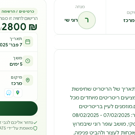
מנחה
כרטיסים / הרשמה
יקום
ר
הרישום לחוויה זו סגו
רוני שי
מרכז
₪ 2800
/ 5 ימי
תאריך
7 פבר׳ 2025 – 8 פבר׳ 2025
משך
5 ימים
מיקום
מרכז
תאריך של הריטריט שחיפשת
.ב-REATS אנחנו מציעים ריטריטים מיוחדים מכל
וזמנים לעיין בריטריטים
הפעילים והעדכניים שלנו באתר: 07/02/2025 - 08/02/2025
נחזור אליכם לגבי 
חובסקי, מושב עופר רוני שיבמרוץ
מאומת על־ידי REATS
שוכחות לעצור ולהביט פנימה,