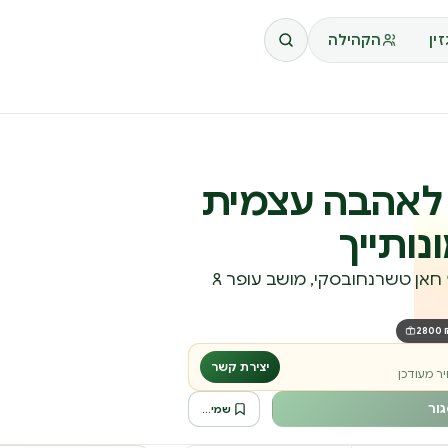
ין
הקהילה
 לאהבה עצמית
נותייך
⏱ 07/02/2025 – 08/02/2025 ⚲ חאן טשרנחובסקי, מושב עופר ጸ
₪ 2
יצירת קשר
ר מעודכן
ור
שמירה לרשימה