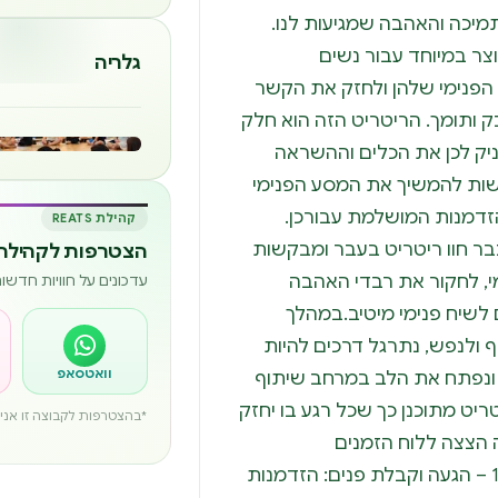
יכה והאהבה שמגיעות לנו.
וצר במיוחד עבור נשים
גלריה
פנימי שלהן ולחזק את הקשר
 ותומך. הריטריט הזה הוא חלק
יק לכן את הכלים וההשראה
ות להמשיך את המסע הפנימי
הזדמנות המושלמת עבורכן.
קהילת REATS
בר חוו ריטריט בעבר ומבקשות
הצטרפות לקהילה 
מי, לחקור את רבדי האהבה
עדכונים על חוויות חדש
לשיח פנימי מיטיב.במהלך
ף ולנפש, נתרגל דרכים להיות
וואטסאפ
 ונפתח את הלב במרחב שיתוף
יט מתוכנן כך שכל רגע בו יחזק
*בהצטרפות לקבוצה זו אני מ
הצצה ללוח הזמנים
העשיר:שישי, 7 בפברואר:14:00 – הגעה וקבלת פנים: הזדמנות