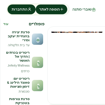
שוברי מתנה
הוספה לאתר
התחברות
פופולריים
עוד
סדנת יצירה
בהנחיית יעקב
צפו בגלריה
ס
ומירי
עד בית הלקוח/ה
ריטריט בכרתים
| הדרך אל
האושר
ר
Infinity Wellness,
כרתים
ריטריט יום:
סאונד הילינג &
ר
זימון מציאות
מכמורת
סדנת צורפות
בטכניקת