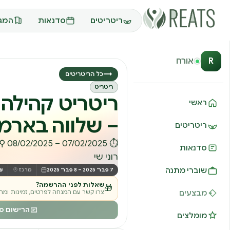
ריטריטים
סדנאות
המגז
R
אורח
→
כל הריטריטים
ריטריט
ריטריט קהילה
ראשי
– שלווה בארמו
ריטריטים
סדנאות
רוני שי
שוברי מתנה
7 פבר׳ 2025 – 8 פבר׳ 2025
מרכז
800
שאלות לפני ההרשמה?
🎁
מבצעים
צרו קשר עם המנחה לפרטים, זמינות ומחי
הרישום סג
מומלצים