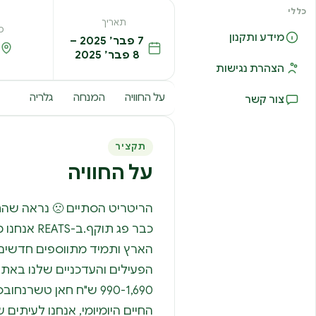
כללי
תאריך
מ
מידע ותקנון
7 פבר׳ 2025 –
8 פבר׳ 2025
הצהרת נגישות
על החוויה
המנחה
גלריה
צור קשר
תקציר
על החוויה
הריטריט הסתיים 🙁 נראה שה
כבר פג תוקף
הארץ ותמיד מתווספים חדשים.מ
990-1,690 ש"ח חאן טשרנ
החיים היומיומי, אנחנו לעיתים 