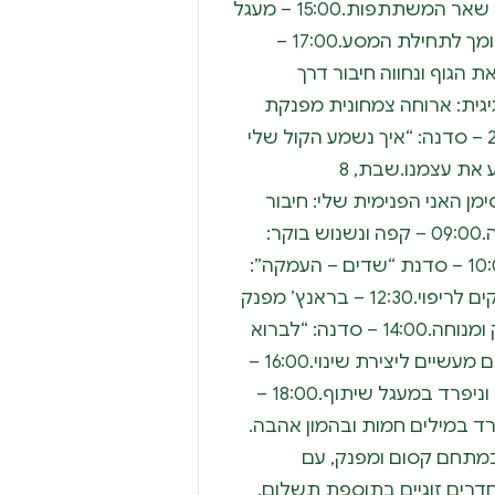
להתמקם, להכיר ולהתחבר עם שאר המשתתפות.15:00 – מעגל
פתיחה: ניצור יחד מרחב חם ותומך לתחילת המסע.17:00 –
 הגוף ונחווה חיבור דרך
שישי חגיגית: ארוחה צמחונית מפנקת
באווירה חמה ומשפחתית.21:00 – סדנה: “איך נשמע הקול שלי
בעולם?”: נלמד להקשיב ולהביע את עצמנו.שבת, 8
גה רכה בסימן האני הפנימית שלי: חיבור
עדין לגוף ולנפש דרך תרגול יוגה.09:00 – קפה ונשנוש בוקר:
התחלה רגועה עם כיבוד קל.10:00 – סדנת “שדים – העמקה”:
מפגש עם חלקים בתוכנו שזקוקים לריפוי.12:30 – בראנץ’ מפנק
והפסקת צהריים: רגע של פינוק ומנוחה.14:00 – סדנה: “לברוא
את עצמי – יצירת מציאות”: כלים מעשיים ליצירת שינוי.16:00 –
סדנת סיכום: נעבד את החוויות וניפרד במעגל שיתוף.18:00 –
פרד במילים חמות ובהמון אהבה.
במתחם קסום ומפנק, עם
רים זוגיים בתוספת תשלום.