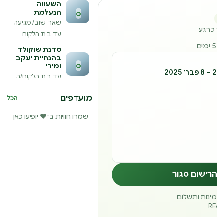
השעווה
הנעלמת
ס
שאר ישוב/ מגיעה
ר כרגע
עד בית הלקוח
ם
סדנת שוקולד
בהנחיית יעקב
ס
ומירי
עד בית הלקוח/ה
מועדפים
הכל
שמרו חוויות ב־❤️ יופיעו כאן
הרישום סגור
זמינות ותשלום