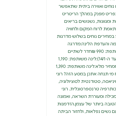
 נוחים ואווירה ביתית שתאפשר
תפריט מפנק במהלך הריטריט
 ומגוונות, נשנושים בריאים
תאמת לרוח המקום ולחוויה
ע במחירים נוחים בשלוש מדרגות
ה והעדפת הלינה:מדרגה
ראשונה (עד ה-14/12):לינה משותפת: 990 ₪חדר לשתיים
בצימר: 1,290 ₪מדרגה שנייה (עד ה-14/1):לינה משותפת: 1,190
₪חדר לשתיים בצימר: 1,490 ₪מחיר מלא:לינה משותפת: 1,390
ר לשתיים בצימר: 1,690 ₪ מי תנחה אתכן במסע הזה? רוני
ניאסה, סטודנטית לסוציולוגיה,
כותרפיה טרנספרסונלית. רוני
 מכילה ומעוררת השראה, ואמונה
הטובה ביותר של עצמן.הזדמנות
 נשים נפלאות, ולחזור הביתה