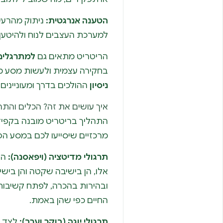
הטענה אנרגטית:
ניתוק מהרעש
למערכת העצבים לנוח ולהיטען 
הריטריט מתאים גם
למתרגלים
בחקירה עצמית ולעשות מסע מש
ניסיון
ההולכים בדרך ומעוניינים
איך עושים את זה? הכלים והתר
התהליך בריטריט מובנה בקפי
מרכזיים שיסייעו לכם במסע הפנ
תרגולי מדיטציה (ויפאסנה):
הח
אלו, הן בישיבה שקטה והן בישי
ובהירות בהכרה, לפתח קשיבות 
החיים כפי שהן באמת.
תרגולי יוגה (בוקר וערב):
לצד ה