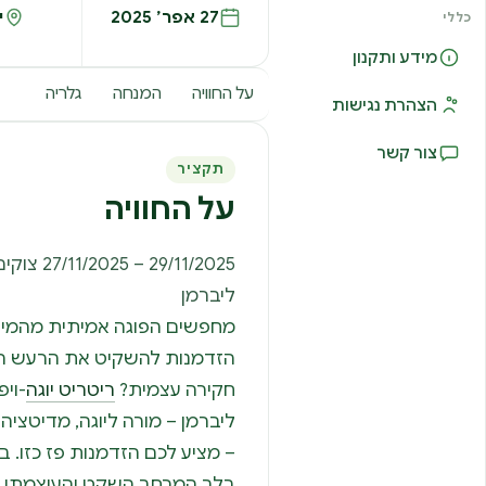
27 אפר׳ 2025
י
כללי
מידע ותקנון
על החוויה
המנחה
גלריה
הצהרת נגישות
צור קשר
תקציר
על החוויה
9/11/2025
ליברמן
מחפשים הפוגה אמיתית מהמירו
הזדמנות להשקיט את הרעש הפ
חקירה עצמית?
ריטריט יוגה
-וי
ליברמן – מורה ליוגה, מדיטציה ו
בלב המרחב השקט והעוצמתי 