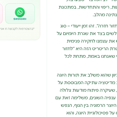
ות, ריפוי והתחדשות, במתכונת
תינה מהלב.
וואטסאפ
ור חזרה”. זהו זמן ייעודי – סוג
*בהצטרפות לקבוצה זו אני מ
לשים בצד את שגרת היומיום על
 את עצמנו לחקירה פנימית
ת הריטריט הזה היא “לחזור
מי שאנחנו באמת, מתחת לכל
יוון שהוא משלב את תורות היוגה
ת מדיטציה עתיקה המבוססת על
בוננות (Insight Meditation), שעיקרה פיתוח מודעות צלולה
ל ענפיה השונים, משלימה זאת עם
 היוצר הרמוניה בין הגוף, הנפש
ל פסיכולוגיית היוגה, והוא