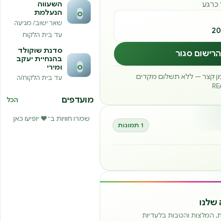
ר כרגע
השעווה
הנעלמת
ס
שאר ישוב/ מגיעה
עד בית הלקוח
סדנת שוקולד
הרישום סגור
בהנחיית יעקב
ס
ומירי
זמן קצר — ללא תשלום מקדים
עד בית הלקוח/ה
מועדפים
הכל
שמרו חוויות ב־❤️ יופיעו כאן
1 תמונות
שלנו
ות, המלצות והטבות בלעדיות