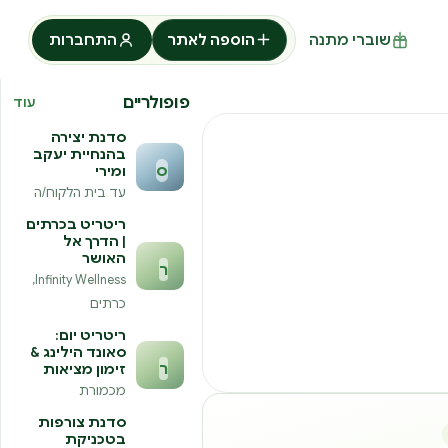
שוברי מתנה
הוספה לאתר
התחברות
פופולריים
עוד
סדנת יצירה
בהנחיית יעקב
ס
ומירי
עד בית הלקוח/ה
ריטריט בכרתים
| הדרך אל
האושר
ר
Infinity Wellness,
כרתים
ריטריט יום:
סאונד הילינג &
ר
זימון מציאות
מכמורת
סדנת צורפות
בטכניקת