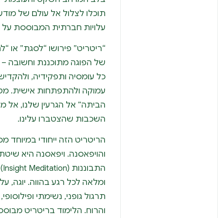
תוכלו לצלול אל עולם של מודע
עלויות חברתית המבוססת על נ
“ריטריט” פירושו “לסגת” או “לחז
של הפוגה מתוכננת וחשובה – 
כל עומסיה ותפקידיה, ולהקדיש
עמוקה ולהתפתחות אישית. מטר
הביתה” אל הגרעין שלנו, אל 
השכבות שהצטברו עלינו.
הריטריט הזה ייחודי במיוחד מכ
והויפאסנה. ויפאסנה היא שיט
הת
ומלאה לכל רגע בהווה. יוגה, ע
תרגול גופני, נשימתי ופילוסופי,
והרוח. הלימוד בריטריט מבוסס ע