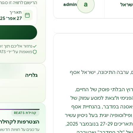
a
הרישום לחוויה זו סגו
admin
שראל
תאריך
27 אפר׳ 2025
נחזור אליכם תוך 
מאומת על־ידי REATS
2 – 27/11/2025 צוקים, ערבה התיכונה, ישראל אסף
גלריה
ץ הבלתי פוסק של החיים,
נימי ולצאת למסע עמוק של
פאסנה במדבר, בהנחיית אסף
קהילת REATS
פילוסופיה יוגית בעל ניסיון עשיר
הצטרפות לקהילה 
– מציע לכם הזדמנות פז כזו. בתאריכים 27-29 בנובמבר 2025,
עדכונים על חוויות חדש
של “לב המדבר” שבערבה,