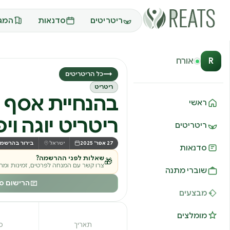
ריטריטים
סדנאות
המגז
R
אורח
→
כל הריטריטים
ריטריט
בהנחיית אסף ל
ראשי
ריטריט יוגה וי
ריטריטים
27 אפר׳ 2025
ישראל
בירור בהרשמ
סדנאות
שאלות לפני ההרשמה?
🎁
צרו קשר עם המנחה לפרטים, זמינות ומחי
שוברי מתנה
הרישום סג
מבצעים
מומלצים
תאריך
מ