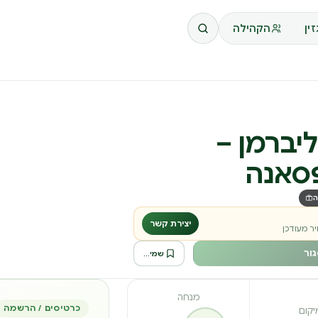
ין
הקהילה
יברמן –
פסאנה
ה
יצירת קשר
ר מעודכן
ור
שמירה לרשימה
מנחה
כרטיסים / הרשמה
יקום